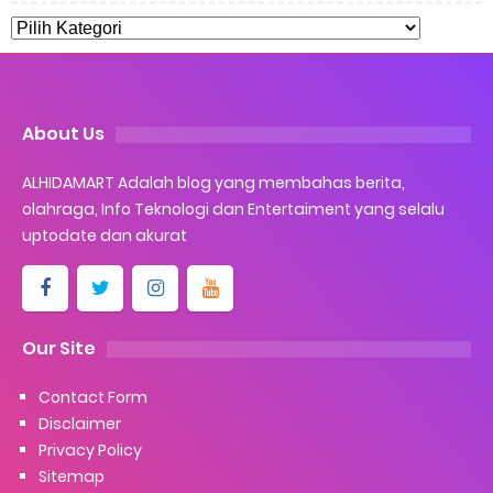
Cara Ping Server Shopee Food 2022
Cara Menghubungi CS Lalamove dan Jam Operasionalnya
About Us
Cara Mengatasi Aplikasi Gojek Mengalami Gangguan
ALHIDAMART Adalah blog yang membahas berita,
Thursday, 6 August
olahraga, Info Teknologi dan Entertaiment yang selalu
uptodate dan akurat
Our Site
Contact Form
Disclaimer
Privacy Policy
Sitemap