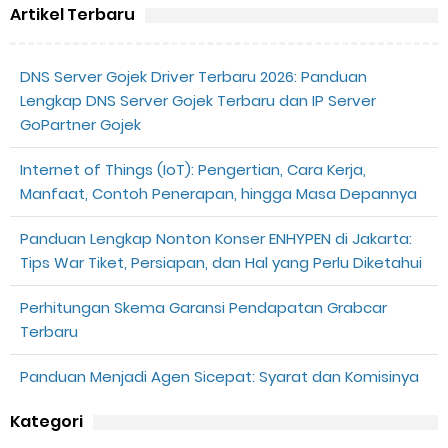
Penyebab dan Cara Memulihkan Akun Gojek Dibekukan
Artikel Terbaru
Cara Menghitung Penghasilan Grab Sesuai dengan Orderan
DNS Server Gojek Driver Terbaru 2026: Panduan
Lengkap DNS Server Gojek Terbaru dan IP Server
Cara Menggunakan Paket Telkomsel Mitra Gojek
GoPartner Gojek
5 Cara Top Up InDriver dengan Mudah
Internet of Things (IoT): Pengertian, Cara Kerja,
Manfaat, Contoh Penerapan, hingga Masa Depannya
5 Biaya Potongan Shopee Food yang Perlu Kamu Ketahui
Panduan Lengkap Nonton Konser ENHYPEN di Jakarta:
10 Cara Jitu Autobid Untuk Lala Motor dan Mobil 2023
Tips War Tiket, Persiapan, dan Hal yang Perlu Diketahui
Batas Saldo Untuk Akun Gopay Biasa dan Upgrade
Perhitungan Skema Garansi Pendapatan Grabcar
Terbaru
Cara Mudah Melihat QR dan Barcode Shopeepay
Panduan Menjadi Agen Sicepat: Syarat dan Komisinya
Enroute Drop: Arti dan Penjelasan Resi Gosend
Kategori
Cara Transfer Gopay ke Shopeepay Tanpa Potongan