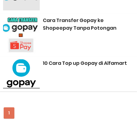
Perhitungan Skema Garansi Pendapatan Grabcar Terbaru
Cara Transfer Gopay ke
Panduan Menjadi Agen Sicepat: Syarat dan Komisinya
Shopeepay Tanpa Potongan
Cara Daftar Goshop agar Cepat Diterima
Apa itu Grab Saap? Layanan Antri Online Terbaru Dari Grab
10 Cara Top up Gopay di Alfamart
Cara Jitu Mendapat Voucher Gojek Gratis
Cara Ping DNS Server Gojek Gopartner
Cara Mudah Melihat Nomor Shopeepay Sendiri dan Orang Lain
7 Cara Mudah Top Up Grab untuk Driver
1
5 Versi Map Paling Gacor Untuk Ojek Online