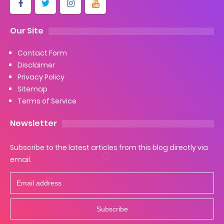
Cara Ping Server Shopee Food 2022
Our Site
Cara Menghubungi CS Lalamove dan Jam Operasionalnya
Contact Form
Disclaimer
Cara Mengatasi Aplikasi Gojek Mengalami Gangguan
Privacy Policy
Sitemap
Monday, 10 August
Terms of Service
Newsletter
Subscribe to the latest articles from this blog directly via
email.