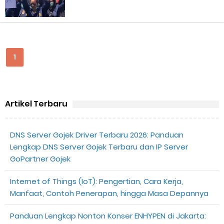
Perhitungan Skema Garansi Pendapatan Grabcar Terbaru
Panduan Menjadi Agen Sicepat: Syarat dan Komisinya
1
Cara Daftar Goshop agar Cepat Diterima
Apa itu Grab Saap? Layanan Antri Online Terbaru Dari Grab
Artikel Terbaru
Cara Jitu Mendapat Voucher Gojek Gratis
Cara Ping DNS Server Gojek Gopartner
DNS Server Gojek Driver Terbaru 2026: Panduan
Lengkap DNS Server Gojek Terbaru dan IP Server
Cara Mudah Melihat Nomor Shopeepay Sendiri dan Orang Lain
GoPartner Gojek
7 Cara Mudah Top Up Grab untuk Driver
Internet of Things (IoT): Pengertian, Cara Kerja,
Manfaat, Contoh Penerapan, hingga Masa Depannya
5 Versi Map Paling Gacor Untuk Ojek Online
Panduan Lengkap Nonton Konser ENHYPEN di Jakarta: