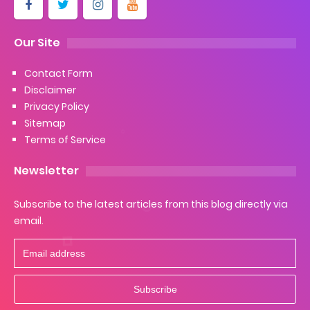
Cara Ping Server Shopee Food 2022
Our Site
Cara Menghubungi CS Lalamove dan Jam Operasionalnya
Contact Form
Disclaimer
Cara Mengatasi Aplikasi Gojek Mengalami Gangguan
Privacy Policy
Sitemap
Monday, 10 August
Terms of Service
Newsletter
Subscribe to the latest articles from this blog directly via
email.