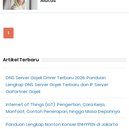
Alatas
Perhitungan Skema Garansi Pendapatan Grabcar Terbaru
Panduan Menjadi Agen Sicepat: Syarat dan Komisinya
1
Cara Daftar Goshop agar Cepat Diterima
Apa itu Grab Saap? Layanan Antri Online Terbaru Dari Grab
Artikel Terbaru
Cara Jitu Mendapat Voucher Gojek Gratis
Cara Ping DNS Server Gojek Gopartner
DNS Server Gojek Driver Terbaru 2026: Panduan
Lengkap DNS Server Gojek Terbaru dan IP Server
Cara Mudah Melihat Nomor Shopeepay Sendiri dan Orang Lain
GoPartner Gojek
7 Cara Mudah Top Up Grab untuk Driver
Internet of Things (IoT): Pengertian, Cara Kerja,
Manfaat, Contoh Penerapan, hingga Masa Depannya
5 Versi Map Paling Gacor Untuk Ojek Online
Panduan Lengkap Nonton Konser ENHYPEN di Jakarta: