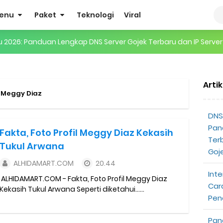
enu
Paket
Teknologi
Viral
ru 2026: Panduan Lengkap DNS Server Gojek Terbaru dan IP Serve
gertian, Cara Kerja, Manfaat, Contoh Penerapan, hingga Masa D
Arti
 ENHYPEN di Jakarta: Tips War Tiket, Persiapan, dan Hal yang P
a Meggy Diaz
Pendapatan Grabcar Terbaru
DNS 
Pan
Fakta, Foto Profil Meggy Diaz Kekasih
t: Syarat dan Komisinya
Ter
Tukul Arwana
Goj
at Diterima
ALHIDAMART.COM
20.44
Inte
ALHIDAMART.COM - Fakta, Foto Profil Meggy Diaz
tri Online Terbaru Dari Grab
Car
Kekasih Tukul Arwana Seperti diketahui......
Pen
ojek Gratis
Pan