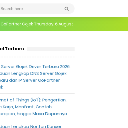
r GoPartner Gojek
Thursday, 6 August
epannya
kel Terbaru
erlu Diketahui
Server Gojek Driver Terbaru 2026:
duan Lengkap DNS Server Gojek
baru dan IP Server GoPartner
ek
rnet of Things (IoT): Pengertian,
a Kerja, Manfaat, Contoh
erapan, hingga Masa Depannya
duan Lengkap Nonton Konser