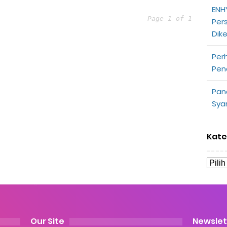
ENHY
partner
Page 1 of 1
Per
Dik
opeepay Sendiri dan Orang Lain
Per
uk Driver
Pen
 Ojek Online
Pan
Sya
n Akun Gojek Dibekukan
n Grab Sesuai dengan Orderan
Kate
omsel Mitra Gojek
n Mudah
d yang Perlu Kamu Ketahui
Our Site
Newslet