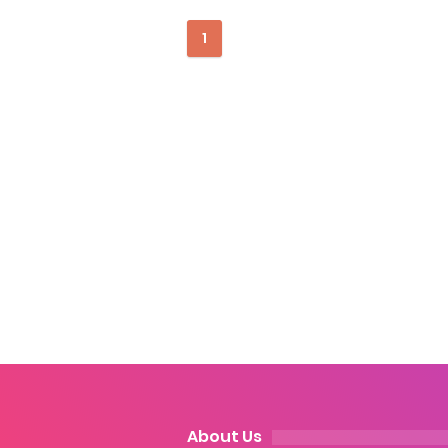
Cara Ping DNS Server Gojek Go
1
Cara Mudah Melihat Nomor Sh
7 Cara Mudah Top Up Grab unt
5 Versi Map Paling Gacor Untuk
Penyebab dan Cara Memulihka
Cara Menghitung Penghasila
Cara Menggunakan Paket Telk
5 Cara Top Up InDriver denga
5 Biaya Potongan Shopee Foo
About Us