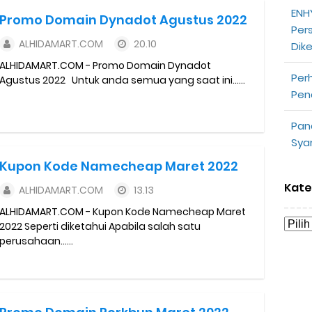
partner
ENHY
Promo Domain Dynadot Agustus 2022
Per
ALHIDAMART.COM
20.10
opeepay Sendiri dan Orang Lain
Dik
ALHIDAMART.COM - Promo Domain Dynadot
Per
uk Driver
Agustus 2022 Untuk anda semua yang saat ini......
Pen
 Ojek Online
Pan
Sya
n Akun Gojek Dibekukan
Kupon Kode Namecheap Maret 2022
n Grab Sesuai dengan Orderan
Kate
ALHIDAMART.COM
13.13
ALHIDAMART.COM - Kupon Kode Namecheap Maret
omsel Mitra Gojek
2022 Seperti diketahui Apabila salah satu
perusahaan......
n Mudah
d yang Perlu Kamu Ketahui