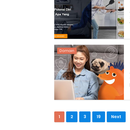
Domain
1
2
3
19
Next