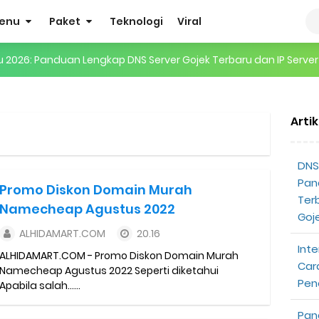
enu
Paket
Teknologi
Viral
ru 2026: Panduan Lengkap DNS Server Gojek Terbaru dan IP Serve
gertian, Cara Kerja, Manfaat, Contoh Penerapan, hingga Masa D
Arti
 ENHYPEN di Jakarta: Tips War Tiket, Persiapan, dan Hal yang P
Pendapatan Grabcar Terbaru
DNS 
Pan
Promo Diskon Domain Murah
t: Syarat dan Komisinya
Ter
Namecheap Agustus 2022
Goj
at Diterima
ALHIDAMART.COM
20.16
Inte
ALHIDAMART.COM - Promo Diskon Domain Murah
tri Online Terbaru Dari Grab
Car
Namecheap Agustus 2022 Seperti diketahui
Pen
Apabila salah......
ojek Gratis
Pan