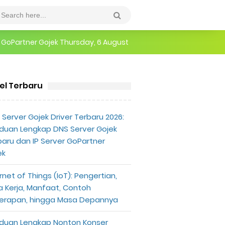
r GoPartner Gojek
Thursday, 6 August
epannya
kel Terbaru
erlu Diketahui
Server Gojek Driver Terbaru 2026:
duan Lengkap DNS Server Gojek
baru dan IP Server GoPartner
ek
rnet of Things (IoT): Pengertian,
a Kerja, Manfaat, Contoh
erapan, hingga Masa Depannya
duan Lengkap Nonton Konser