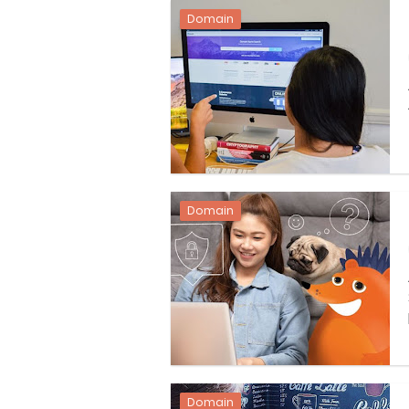
Cara Ping DNS Server Gojek Go
Domain
Cara Mudah Melihat Nomor Sh
7 Cara Mudah Top Up Grab unt
5 Versi Map Paling Gacor Untuk
Penyebab dan Cara Memulihka
Domain
Cara Menghitung Penghasila
Cara Menggunakan Paket Telk
5 Cara Top Up InDriver denga
5 Biaya Potongan Shopee Foo
Domain