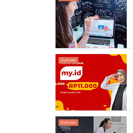
10 Cara Jitu Autobid Untuk Lal
Batas Saldo Untuk Akun Gopa
Cara Mudah Melihat QR dan 
Enroute Drop: Arti dan Penjel
Cara Transfer Gopay ke Sho
Domain
Cara Ping Server Shopee Food
Cara Menghubungi CS Lalamo
Cara Mengatasi Aplikasi Goj
Domain