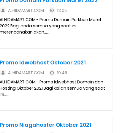
Promo Domain Porkbun Maret 2022
a Motor dan Mobil 2023
ALHIDAMART.COM
13.05
y Biasa dan Upgrade
ALHIDAMART.COM - Promo Domain Porkbun Maret
2022 Bagi anda semua yang saat ini
Barcode Shopeepay
merencanakan akan......
asan Resi Gosend
peepay Tanpa Potongan
Promo Idwebhost Oktober 2021
 2022
ALHIDAMART.COM
19.45
ALHIDAMART.COM - Promo Idwebhost Domain dan
ve dan Jam Operasionalnya
Hosting Oktober 2021 Bagi kalian semua yang saat
ini......
ek Mengalami Gangguan
Promo Niagahoster Oktober 2021