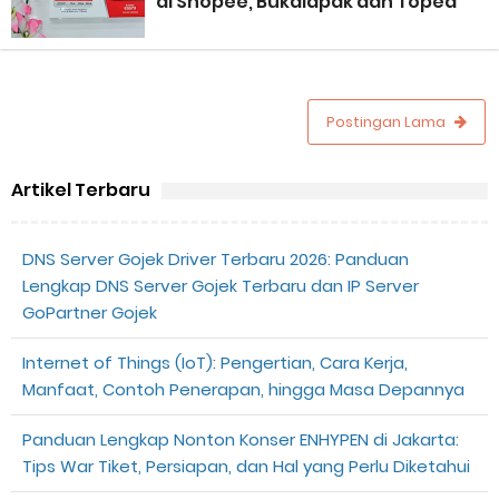
di Shopee, Bukalapak dan Toped
Perhitungan Skema Garansi Pendapatan Grabcar Terbaru
Panduan Menjadi Agen Sicepat: Syarat dan Komisinya
Postingan Lama
Cara Daftar Goshop agar Cepat Diterima
Apa itu Grab Saap? Layanan Antri Online Terbaru Dari Grab
Artikel Terbaru
Cara Jitu Mendapat Voucher Gojek Gratis
DNS Server Gojek Driver Terbaru 2026: Panduan
Lengkap DNS Server Gojek Terbaru dan IP Server
Cara Ping DNS Server Gojek Gopartner
GoPartner Gojek
Cara Mudah Melihat Nomor Shopeepay Sendiri dan Orang Lain
Internet of Things (IoT): Pengertian, Cara Kerja,
Manfaat, Contoh Penerapan, hingga Masa Depannya
7 Cara Mudah Top Up Grab untuk Driver
Panduan Lengkap Nonton Konser ENHYPEN di Jakarta:
5 Versi Map Paling Gacor Untuk Ojek Online
Tips War Tiket, Persiapan, dan Hal yang Perlu Diketahui