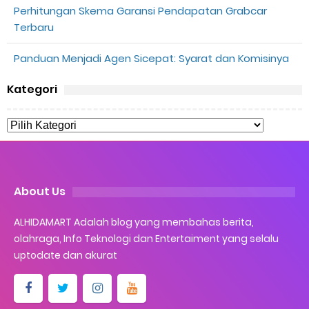
Penyebab dan Cara Memulihkan Akun Gojek Dibekukan
Perhitungan Skema Garansi Pendapatan Grabcar
Terbaru
Cara Menghitung Penghasilan Grab Sesuai dengan Orderan
Panduan Menjadi Agen Sicepat: Syarat dan Komisinya
Cara Menggunakan Paket Telkomsel Mitra Gojek
Kategori
5 Cara Top Up InDriver dengan Mudah
5 Biaya Potongan Shopee Food yang Perlu Kamu Ketahui
10 Cara Jitu Autobid Untuk Lala Motor dan Mobil 2023
About Us
Batas Saldo Untuk Akun Gopay Biasa dan Upgrade
ALHIDAMART Adalah blog yang membahas berita,
Cara Mudah Melihat QR dan Barcode Shopeepay
olahraga, Info Teknologi dan Entertaiment yang selalu
uptodate dan akurat
Enroute Drop: Arti dan Penjelasan Resi Gosend
Cara Transfer Gopay ke Shopeepay Tanpa Potongan