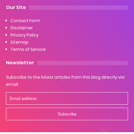
Our Site
Cara Ping Server Shopee Food 2022
Contact Form
Cara Menghubungi CS Lalamove dan Jam Operasionalnya
Disclaimer
Privacy Policy
Cara Mengatasi Aplikasi Gojek Mengalami Gangguan
Sitemap
Terms of Service
Thursday, 6 August
Newsletter
Subscribe to the latest articles from this blog directly via
email.