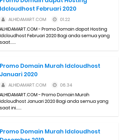
Promo Domain dapat Hosting
a Motor dan Mobil 2023
Idcloudhost Februari 2020
y Biasa dan Upgrade
ALHIDAMART.COM
01.22
ALHIDAMART.COM - Promo Domain dapat Hosting
Barcode Shopeepay
Idcloudhost Februari 2020 Bagi anda semua yang
saat......
asan Resi Gosend
peepay Tanpa Potongan
Promo Domain Murah Idcloudhost
Januari 2020
 2022
ALHIDAMART.COM
06.34
ve dan Jam Operasionalnya
ALHIDAMART.COM - Promo Domain Murah
Idcloudhost Januari 2020 Bagi anda semua yang
ek Mengalami Gangguan
saat ini......
Promo Domain Murah Idcloudhost
Desember 2019