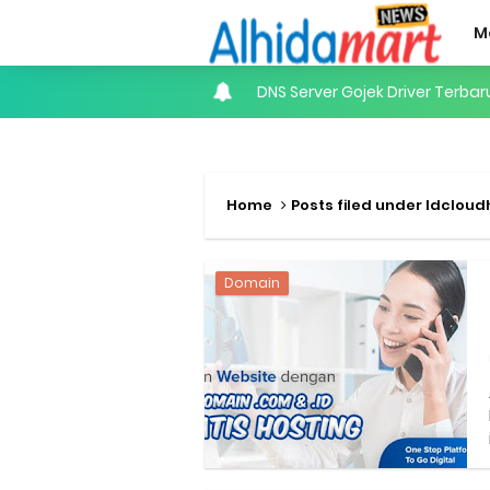
M
DNS Server Gojek Driver Terba
Internet of Things (IoT): Pen
Panduan Lengkap Nonton Konser
Home
Posts filed under Idcloud
Perhitungan Skema Garansi 
Domain
Panduan Menjadi Agen Sicepa
Cara Daftar Goshop agar Cep
Apa itu Grab Saap? Layanan An
Cara Jitu Mendapat Voucher G