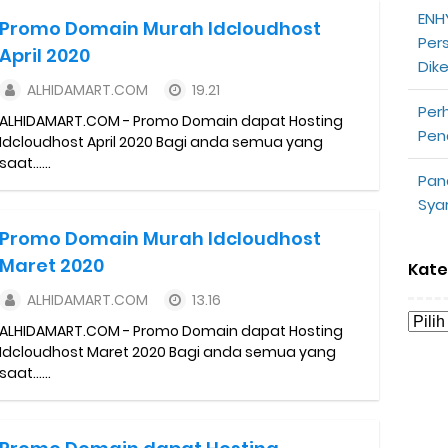
ENHY
partner
Promo Domain Murah Idcloudhost
Per
April 2020
Dik
opeepay Sendiri dan Orang Lain
ALHIDAMART.COM
19.21
Per
uk Driver
ALHIDAMART.COM - Promo Domain dapat Hosting
Pen
Idcloudhost April 2020 Bagi anda semua yang
saat......
 Ojek Online
Pan
Sya
n Akun Gojek Dibekukan
Promo Domain Murah Idcloudhost
n Grab Sesuai dengan Orderan
Maret 2020
Kate
ALHIDAMART.COM
13.16
omsel Mitra Gojek
ALHIDAMART.COM - Promo Domain dapat Hosting
Idcloudhost Maret 2020 Bagi anda semua yang
n Mudah
saat......
d yang Perlu Kamu Ketahui