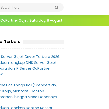
r GoPartner Gojek
Saturday, 8 August
epannya
kel Terbaru
erlu Diketahui
Server Gojek Driver Terbaru 2026:
duan Lengkap DNS Server Gojek
baru dan IP Server GoPartner
ek
rnet of Things (IoT): Pengertian,
a Kerja, Manfaat, Contoh
erapan, hingga Masa Depannya
duan Lengkap Nonton Konser