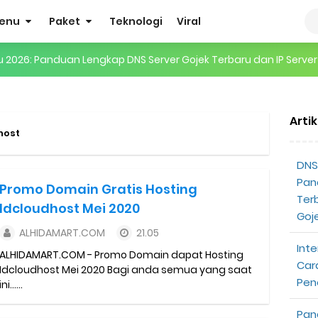
enu
Paket
Teknologi
Viral
ru 2026: Panduan Lengkap DNS Server Gojek Terbaru dan IP Serve
gertian, Cara Kerja, Manfaat, Contoh Penerapan, hingga Masa D
Arti
 ENHYPEN di Jakarta: Tips War Tiket, Persiapan, dan Hal yang P
host
Pendapatan Grabcar Terbaru
DNS 
Pan
Promo Domain Gratis Hosting
t: Syarat dan Komisinya
Ter
Idcloudhost Mei 2020
Goj
at Diterima
ALHIDAMART.COM
21.05
Inte
ALHIDAMART.COM - Promo Domain dapat Hosting
tri Online Terbaru Dari Grab
Car
Idcloudhost Mei 2020 Bagi anda semua yang saat
Pen
ini......
ojek Gratis
Pan