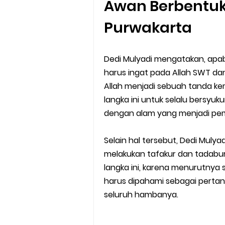
Awan Berbentuk 
Batas Saldo Untuk Akun Gopa
Purwakarta
Cara Mudah Melihat QR dan 
Dedi Mulyadi mengatakan, apabi
Enroute Drop: Arti dan Penjel
harus ingat pada Allah SWT da
Allah menjadi sebuah tanda ke
Cara Transfer Gopay ke Sho
langka ini untuk selalu bersy
dengan alam yang menjadi pem
Cara Ping Server Shopee Food
Cara Menghubungi CS Lalamo
Selain hal tersebut, Dedi Muly
melakukan tafakur dan tadabu
Cara Mengatasi Aplikasi Goj
langka ini, karena menurutny
harus dipahami sebagai perta
seluruh hambanya.