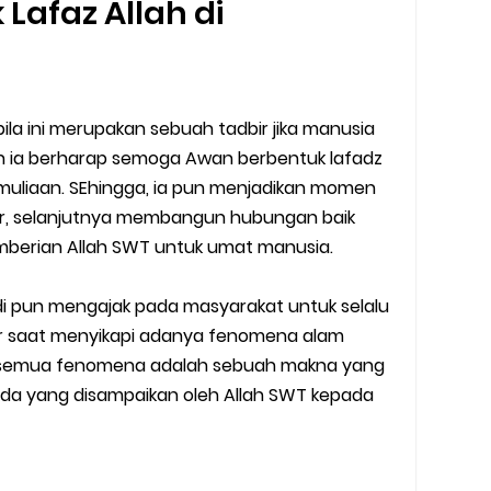
Lafaz Allah di
y Biasa dan Upgrade
Barcode Shopeepay
la ini merupakan sebuah tadbir jika manusia
asan Resi Gosend
n ia berharap semoga Awan berbentuk lafadz
muliaan. SEhingga, ia pun menjadikan momen
peepay Tanpa Potongan
ukur, selanjutnya membangun hubungan baik
berian Allah SWT untuk umat manusia.
 2022
ve dan Jam Operasionalnya
adi pun mengajak pada masyarakat untuk selalu
r saat menyikapi adanya fenomena alam
ek Mengalami Gangguan
a semua fenomena adalah sebuah makna yang
nda yang disampaikan oleh Allah SWT kepada