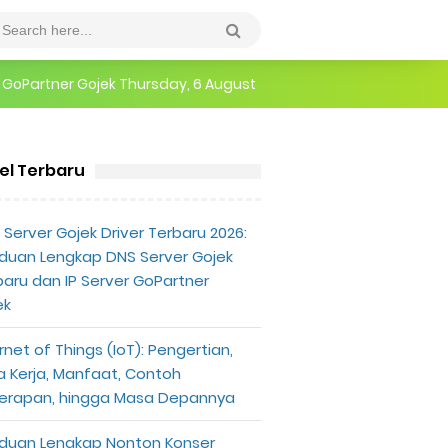
r GoPartner Gojek
Thursday, 6 August
epannya
erlu Diketahui
kel Terbaru
uk Lafaz Allah di Purwakarta Viral di Medsos
Server Gojek Driver Terbaru 2026:
duan Lengkap DNS Server Gojek
baru dan IP Server GoPartner
ek
rnet of Things (IoT): Pengertian,
a Kerja, Manfaat, Contoh
erapan, hingga Masa Depannya
duan Lengkap Nonton Konser