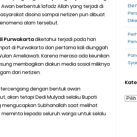
partner
ENHY
iwa Awan berbentuk lafadz Allah yang terjadi di
Per
yarakat disana sampai netizen pun dibuat
opeepay Sendiri dan Orang Lain
Dik
fenomena alam tersebut.
uk Driver
Per
di Purwakarta
diketahui terjadi pada hari
Pen
 Ojek Online
pat di Purwakarta dan pertama kali diunggah
Pan
ulan Ameliawati. Karena merasa ada keunikan
n Akun Gojek Dibekukan
Sya
sung membagikan diakun media sosial miliknya
am dari netizen.
n Grab Sesuai dengan Orderan
Kate
 tercengang dengan bentuk awan
omsel Mitra Gojek
t, akan tetapi Dedi Mulyadi selaku Bupati
n Mudah
g mengucapkan Subhanallah saat melihat
a meminta kepada seluruh warga untuk selalu
d yang Perlu Kamu Ketahui
a Motor dan Mobil 2023