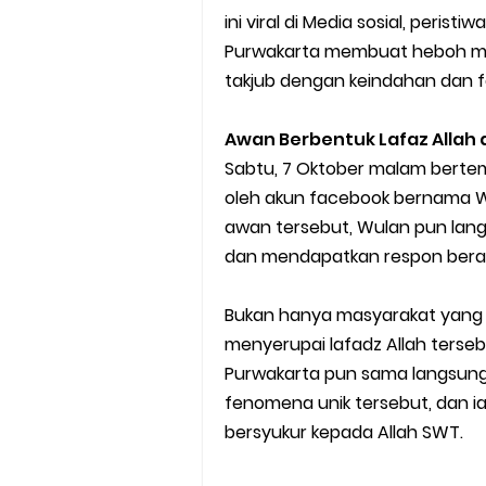
Cara Ping DNS Server Gojek Go
ini viral di Media sosial, perist
Purwakarta membuat heboh mas
Cara Mudah Melihat Nomor Sh
takjub dengan keindahan dan 
7 Cara Mudah Top Up Grab unt
Awan Berbentuk Lafaz Allah 
5 Versi Map Paling Gacor Untuk
Sabtu, 7 Oktober malam bertem
oleh akun facebook bernama W
Penyebab dan Cara Memulihka
awan tersebut, Wulan pun lang
dan mendapatkan respon berag
Cara Menghitung Penghasila
Bukan hanya masyarakat yang
Cara Menggunakan Paket Telk
menyerupai lafadz Allah tersebu
5 Cara Top Up InDriver denga
Purwakarta pun sama langsun
fenomena unik tersebut, dan i
5 Biaya Potongan Shopee Foo
bersyukur kepada Allah SWT.
10 Cara Jitu Autobid Untuk Lal