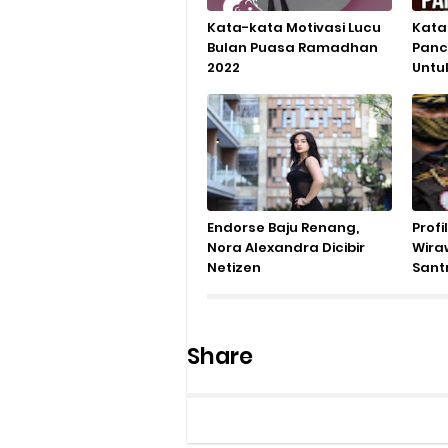
Kata-kata Motivasi Lucu
Kata 
Bulan Puasa Ramadhan
Panca
2022
Untu
Endorse Baju Renang,
Profi
Nora Alexandra Dicibir
Wira
Netizen
Sant
Hidu
Share