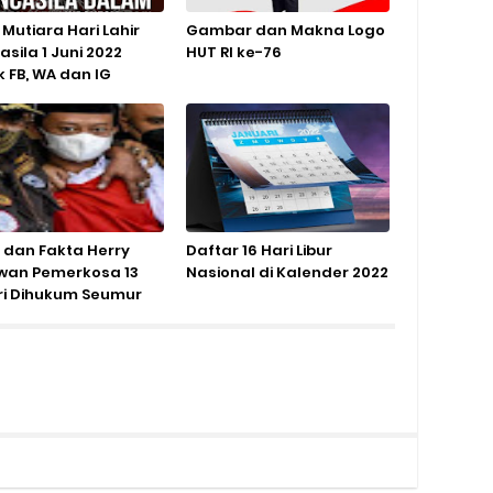
Mutiara Hari Lahir
Gambar dan Makna Logo
sila 1 Juni 2022
HUT RI ke-76
k FB, WA dan IG
l dan Fakta Herry
Daftar 16 Hari Libur
wan Pemerkosa 13
Nasional di Kalender 2022
ri Dihukum Seumur
p