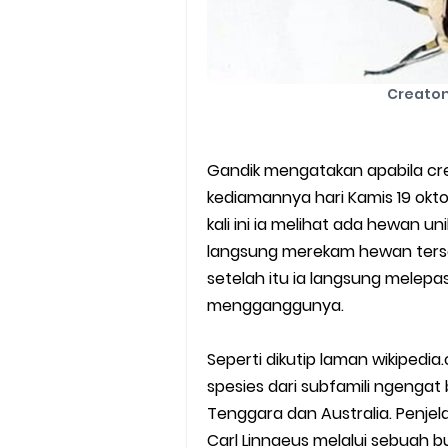
Creaton
Gandik mengatakan apabila cre
kediamannya hari Kamis 19 okto
kali ini ia melihat ada hewan un
langsung merekam hewan terse
setelah itu ia langsung melepa
mengganggunya.
Seperti dikutip laman wikiped
spesies dari subfamili ngengat 
Tenggara dan Australia. Penjel
Carl Linnaeus melalui sebuah b