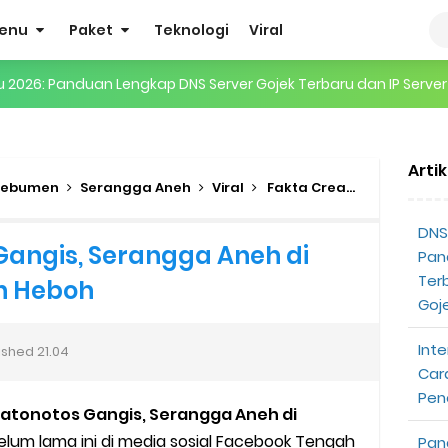
enu
Paket
Teknologi
Viral
gertian, Cara Kerja, Manfaat, Contoh Penerapan, hingga Masa D
 ENHYPEN di Jakarta: Tips War Tiket, Persiapan, dan Hal yang P
Arti
Pendapatan Grabcar Terbaru
Kebumen
Serangga Aneh
Viral
Fakta Creatonotos Gangis, Serangga Aneh di Kebumen Yang Bikin Heboh
t: Syarat dan Komisinya
DNS 
Gangis, Serangga Aneh di
Pan
at Diterima
Ter
n Heboh
Goj
tri Online Terbaru Dari Grab
Inte
ished
21.04
ojek Gratis
Car
Pen
atonotos Gangis, Serangga Aneh di
partner
elum lama ini di media sosial Facebook Tengah
Pan