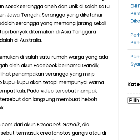
ENHY
 sosok serangga aneh dan unik di salah satu
opeepay Sendiri dan Orang Lain
Per
n Jawa Tengah. Serangga yang diketahui
Dik
uk Driver
adalah serangga yang memang jarang sekali
etapi banyak ditemukan di Asia Tenggara
Per
 Ojek Online
alah di Australia.
Pen
n Akun Gojek Dibekukan
Pan
emukan di salah satu rumah warga yang ada
Sya
ggah oleh akun Facebook bernama Gandik,
n Grab Sesuai dengan Orderan
rlihat penampakan serangga yang mirip
omsel Mitra Gojek
ip kupu-kupu akan tetapi mempunyai warna
Kate
empat kaki. Pada video tersebut nampak
n Mudah
tersebut dan langsung membuat heboh
k.
d yang Perlu Kamu Ketahui
n.com dari akun
Facebook Gandik
, dia
a Motor dan Mobil 2023
sebut termasuk creatonotos gangis atau di