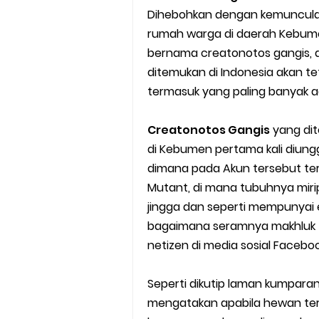
Dihebohkan dengan kemunculan
Cara Mudah Melihat Nomor Sh
rumah warga di daerah Kebume
7 Cara Mudah Top Up Grab unt
bernama creatonotos gangis, 
ditemukan di Indonesia akan t
5 Versi Map Paling Gacor Untuk
termasuk yang paling banyak ad
Penyebab dan Cara Memulihka
Creatonotos Gangis
yang dit
di Kebumen pertama kali diun
Cara Menghitung Penghasila
dimana pada Akun tersebut te
Cara Menggunakan Paket Telk
Mutant, di mana tubuhnya mir
jingga dan seperti mempunyai 
5 Cara Top Up InDriver denga
bagaimana seramnya makhluk 
netizen di media sosial Faceboo
5 Biaya Potongan Shopee Foo
Seperti dikutip laman kumpara
10 Cara Jitu Autobid Untuk Lal
mengatakan apabila hewan ter