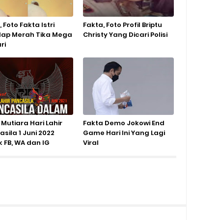
l, Foto Fakta Istri
Fakta, Foto Profil Briptu
lap Merah Tika Mega
Christy Yang Dicari Polisi
ri
Mutiara Hari Lahir
Fakta Demo Jokowi End
sila 1 Juni 2022
Game Hari Ini Yang Lagi
k FB, WA dan IG
Viral