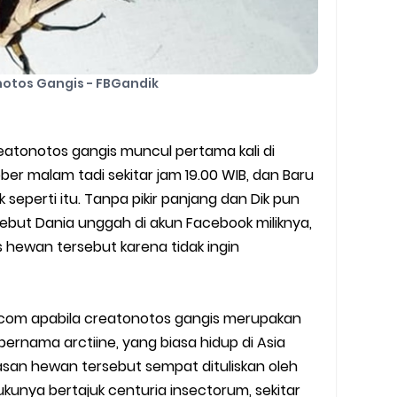
otos Gangis - FBGandik
atonotos gangis muncul pertama kali di
ber malam tadi sekitar jam 19.00 WIB, dan Baru
ik seperti itu. Tanpa pikir panjang dan Dik pun
but Dania unggah di akun Facebook miliknya,
s hewan tersebut karena tidak ingin
ia.com apabila creatonotos gangis merupakan
bernama arctiine, yang biasa hidup di Asia
asan hewan tersebut sempat dituliskan oleh
ukunya bertajuk centuria insectorum, sekitar