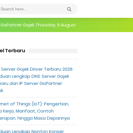
epannya
Thursday, 6 August
erlu Diketahui
kel Terbaru
Server Gojek Driver Terbaru 2026:
duan Lengkap DNS Server Gojek
baru dan IP Server GoPartner
ek
rnet of Things (IoT): Pengertian,
a Kerja, Manfaat, Contoh
erapan, hingga Masa Depannya
duan Lengkap Nonton Konser