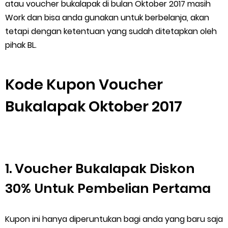
Cara Menggunakan Paket Telkomsel Mitra Gojek
atau voucher bukalapak di bulan Oktober 2017 masih
Work dan bisa anda gunakan untuk berbelanja, akan
5 Cara Top Up InDriver dengan Mudah
tetapi dengan ketentuan yang sudah ditetapkan oleh
pihak BL.
5 Biaya Potongan Shopee Food yang Perlu Kamu Ketahui
10 Cara Jitu Autobid Untuk Lala Motor dan Mobil 2023
Kode Kupon Voucher
Batas Saldo Untuk Akun Gopay Biasa dan Upgrade
Bukalapak Oktober 2017
Cara Mudah Melihat QR dan Barcode Shopeepay
Enroute Drop: Arti dan Penjelasan Resi Gosend
1. Voucher Bukalapak Diskon
Cara Transfer Gopay ke Shopeepay Tanpa Potongan
30% Untuk Pembelian Pertama
Cara Ping Server Shopee Food 2022
Kupon ini hanya diperuntukan bagi anda yang baru saja
Cara Menghubungi CS Lalamove dan Jam Operasionalnya