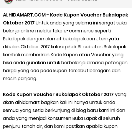
Cara Daftar Goshop agar Cepat Diterima
ALHIDAMART.COM - Kode Kupon Voucher Bukalapak
Apa itu Grab Saap? Layanan Antri Online Terbaru Dari Grab
Oktober 2017
Untuk anda yang selama ini sangat suka
belanja online melalui toko e-commerse seperti
Cara Jitu Mendapat Voucher Gojek Gratis
Bukalapak dengan alamat bukalapak.com, ternyata
dibulan Oktober 2017 kali ini pihak BL sebutan Bukalapak
Cara Ping DNS Server Gojek Gopartner
kembali memberikan Kode Kupon atau Voucher yang
bisa anda gunakan untuk berbelanja dimana potongan
Cara Mudah Melihat Nomor Shopeepay Sendiri dan Orang Lain
harga yang ada pada kupon tersebut beragam dan
7 Cara Mudah Top Up Grab untuk Driver
masih panjang.
5 Versi Map Paling Gacor Untuk Ojek Online
Kode Kupon Voucher Bukalapak Oktober 2017
yang
akan alhidamart bagikan kali ini hanya untuk anda
Penyebab dan Cara Memulihkan Akun Gojek Dibekukan
semua yang setia berkunjung di blog baru kami ini dan
anda yang menjadi konsumen Buka Lapak di seluruh
Cara Menghitung Penghasilan Grab Sesuai dengan Orderan
penjuru tanah air, dan kami pastikan apabila kupon