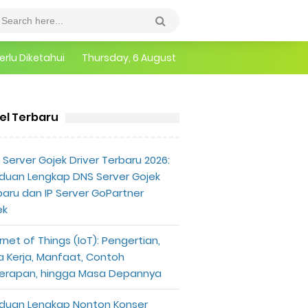
erlu Diketahui
Thursday, 6 August
kel Terbaru
Server Gojek Driver Terbaru 2026:
duan Lengkap DNS Server Gojek
baru dan IP Server GoPartner
ek
rnet of Things (IoT): Pengertian,
a Kerja, Manfaat, Contoh
erapan, hingga Masa Depannya
duan Lengkap Nonton Konser