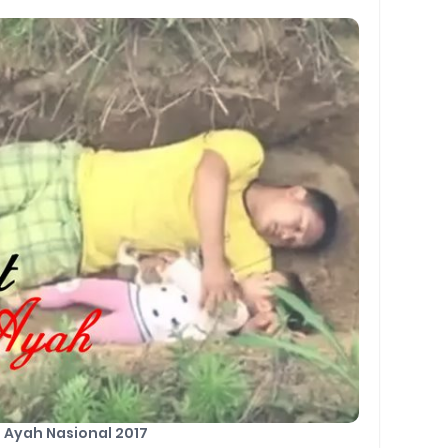
Barcode Shopeepay
asan Resi Gosend
peepay Tanpa Potongan
 2022
ve dan Jam Operasionalnya
ek Mengalami Gangguan
ru 2026: Panduan Lengkap DNS Server Gojek Terbaru dan IP Serve
gertian, Cara Kerja, Manfaat, Contoh Penerapan, hingga Masa D
i Ayah Nasional 2017