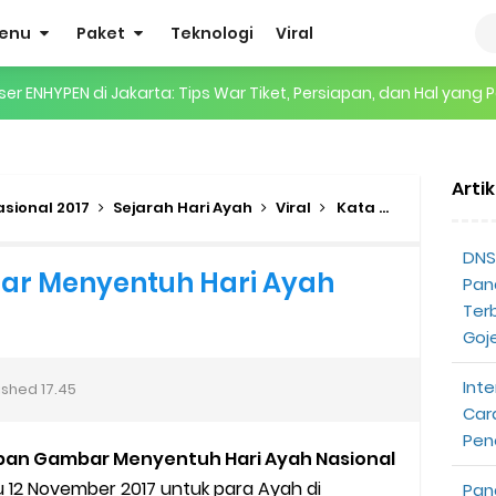
enu
Paket
Teknologi
Viral
 ENHYPEN di Jakarta: Tips War Tiket, Persiapan, dan Hal yang P
Pendapatan Grabcar Terbaru
Arti
t: Syarat dan Komisinya
asional 2017
Sejarah Hari Ayah
Viral
Kata Ucapan Gambar Menyentuh Hari Ayah Nasional 2017
at Diterima
DNS 
r Menyentuh Hari Ayah
Pan
tri Online Terbaru Dari Grab
Ter
Goj
ojek Gratis
Inte
ished
17.45
partner
Car
Pen
pan Gambar Menyentuh Hari Ayah Nasional
opeepay Sendiri dan Orang Lain
gu 12 November 2017 untuk para Ayah di
Pan