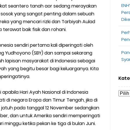
ENHY
akat seantero tanah aor sedang merayakan
uk Driver
Per
h sosok yang sangat penting dalam sebuah
Dik
 Ojek Online
ka yang mencari rizki dan Tarbiyah Aulad
terawat baik fisik dan rohani.
Per
n Akun Gojek Dibekukan
Pen
onesia sendiri pertama kali diperingati oleh
n Grab Sesuai dengan Orderan
Pan
ng Yudhoyono (SBY) dan sampai sekarang
Sya
ruh lapisan masyarakat di Indonesia sebagai
omsel Mitra Gojek
h yang begitu besar bagi keluarganya. Kita
n Mudah
eringatinya.
Kate
d yang Perlu Kamu Ketahui
 apabila Hari Ayah Nasional di Indonesia
i di negara Eropa dan Timur Tengah, jika di
a Motor dan Mobil 2023
h jatuh pada tanggal 12 November sedangkan
ber, dan untuk Amerika sendiri memperingati
y Biasa dan Upgrade
i minggu ketika pekan ke tiga di bulan Juni.