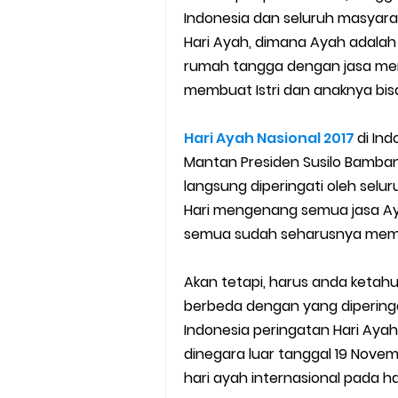
Indonesia dan seluruh masyar
7 Cara Mudah Top Up Grab unt
Hari Ayah, dimana Ayah adala
5 Versi Map Paling Gacor Untuk
rumah tangga dengan jasa mere
membuat Istri dan anaknya bisa 
Penyebab dan Cara Memulihka
Hari Ayah Nasional 2017
di Ind
Cara Menghitung Penghasila
Mantan Presiden Susilo Bamba
langsung diperingati oleh selu
Cara Menggunakan Paket Telk
Hari mengenang semua jasa Aya
5 Cara Top Up InDriver denga
semua sudah seharusnya memp
5 Biaya Potongan Shopee Foo
Akan tetapi, harus anda ketahui
berbeda dengan yang diperingat
10 Cara Jitu Autobid Untuk Lal
Indonesia peringatan Hari Aya
dinegara luar tanggal 19 Novem
Batas Saldo Untuk Akun Gopa
hari ayah internasional pada har