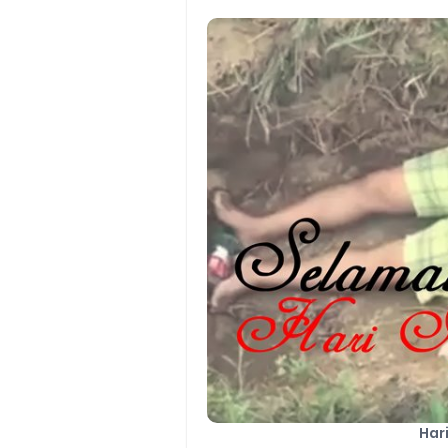
Cara Mudah Melihat QR dan 
Enroute Drop: Arti dan Penjel
Cara Transfer Gopay ke Sho
Cara Ping Server Shopee Food
Cara Menghubungi CS Lalamo
Cara Mengatasi Aplikasi Goj
DNS Server Gojek Driver Terba
Internet of Things (IoT): Pen
Har