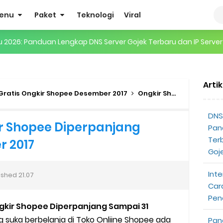
enu
Paket
Teknologi
Viral
gertian, Cara Kerja, Manfaat, Contoh Penerapan, hingga Masa D
 ENHYPEN di Jakarta: Tips War Tiket, Persiapan, dan Hal yang P
Arti
Pendapatan Grabcar Terbaru
Gratis Ongkir Shopee Desember 2017
Ongkir Shopee
Shope
t: Syarat dan Komisinya
DNS 
ir Shopee Diperpanjang
Pan
at Diterima
Ter
r 2017
Goj
tri Online Terbaru Dari Grab
Inte
ished
21.07
ojek Gratis
Car
Pen
gkir Shopee Diperpanjang Sampai 31
partner
 suka berbelanja di Toko Onliine Shopee ada
Pan