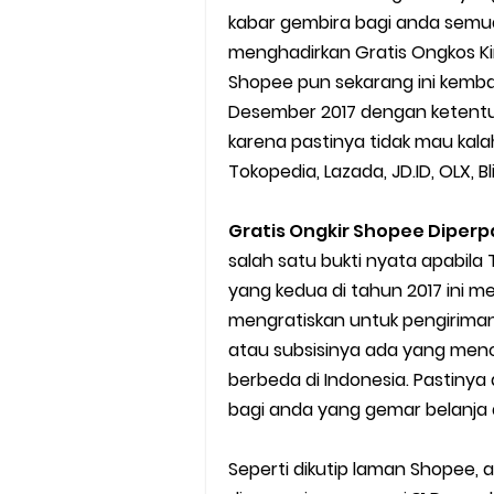
kabar gembira bagi anda semu
Cara Mudah Melihat Nomor Sh
menghadirkan Gratis Ongkos Ki
7 Cara Mudah Top Up Grab unt
Shopee pun sekarang ini kemba
Desember 2017 dengan ketentua
5 Versi Map Paling Gacor Untuk
karena pastinya tidak mau kala
Tokopedia, Lazada, JD.ID, OLX, Bli
Penyebab dan Cara Memulihka
Gratis Ongkir Shopee Diper
Cara Menghitung Penghasila
salah satu bukti nyata apabil
Cara Menggunakan Paket Telk
yang kedua di tahun 2017 ini
mengratiskan untuk pengiriman 
5 Cara Top Up InDriver denga
atau subsisinya ada yang men
berbeda di Indonesia. Pastinya
5 Biaya Potongan Shopee Foo
bagi anda yang gemar belanja di
10 Cara Jitu Autobid Untuk Lal
Seperti dikutip laman Shopee, 