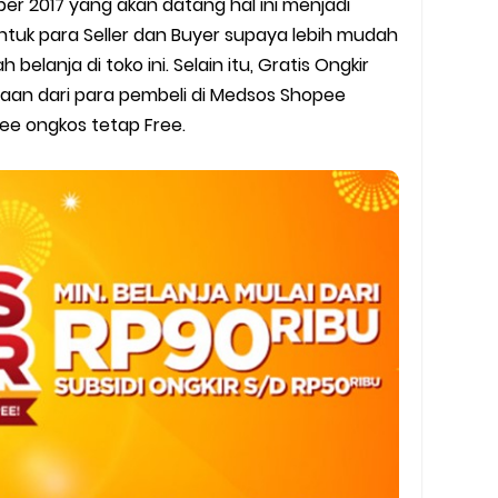
er 2017 yang akan datang hal ini menjadi
y Biasa dan Upgrade
tuk para Seller dan Buyer supaya lebih mudah
Barcode Shopeepay
belanja di toko ini. Selain itu, Gratis Ongkir
aan dari para pembeli di Medsos Shopee
asan Resi Gosend
ee ongkos tetap Free.
peepay Tanpa Potongan
 2022
ve dan Jam Operasionalnya
ek Mengalami Gangguan
ru 2026: Panduan Lengkap DNS Server Gojek Terbaru dan IP Serve