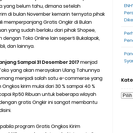
ENHY
a yang belum tahu, dimana setelah
opeepay Sendiri dan Orang Lain
Per
rim di bulan November kemarin ternyata pihak
Dik
uk Driver
li memperpanjang Gratis Ongkir di Bulan
n yang sudah berlaku dari pihak Shopee,
Per
 Ojek Online
h dengan Toko Online lain seperti Bukalapak,
Pen
bli, dan lainnya.
n Akun Gojek Dibekukan
Pan
Sya
panjang Sampai 31 Desember 2017
menjad
n Grab Sesuai dengan Orderan
a Toko yang akan merayakan Ulang Tahunnya
omsel Mitra Gojek
 memang menjadi salah satu e-commerse yang
Kate
Ongkos kirim mulai dari 30 % sampai 40 %
n Mudah
capai Rp50 Ribuan untuk beberapa wlayah
 dengan gratis Ongkir ini sangat membantu
d yang Perlu Kamu Ketahui
sini.
a Motor dan Mobil 2023
apabila program Gratis Ongkos Kirim