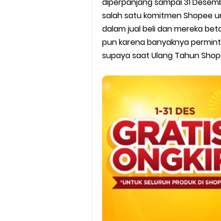
diperpanjang sampai 31 Desemb
Batas Saldo Untuk Akun Gopa
salah satu komitmen Shopee un
Cara Mudah Melihat QR dan 
dalam jual beli dan mereka betah 
pun karena banyaknya permint
Enroute Drop: Arti dan Penjel
supaya saat Ulang Tahun Shop
Cara Transfer Gopay ke Sho
Cara Ping Server Shopee Food
Cara Menghubungi CS Lalamo
Cara Mengatasi Aplikasi Goj
DNS Server Gojek Driver Terba