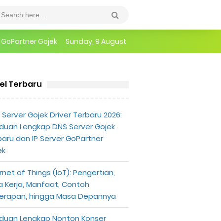
epannya
Sunday, 9 August
erlu Diketahui
kel Terbaru
e
Horee.. Gratis Ongkir Shopee Diperpanjang Sampai 31 Dese
Server Gojek Driver Terbaru 2026:
duan Lengkap DNS Server Gojek
baru dan IP Server GoPartner
ek
rnet of Things (IoT): Pengertian,
a Kerja, Manfaat, Contoh
erapan, hingga Masa Depannya
duan Lengkap Nonton Konser