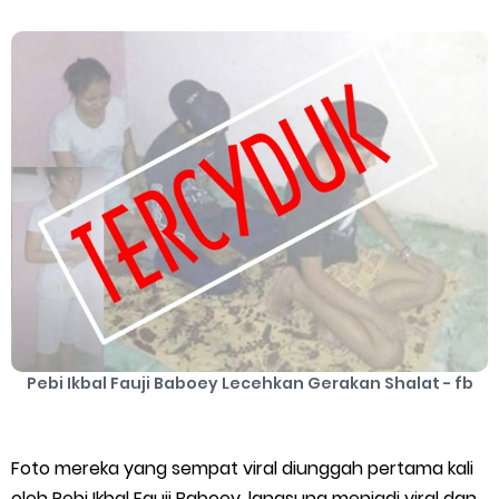
Cara Mengatasi Aplikasi Gojek Mengalami Gangguan
DNS Server Gojek Driver Terbaru 2026: Panduan Lengkap DNS
Saturday, 8 August
Server Gojek Terbaru dan IP Server GoPartner Gojek
Pebi Ikbal Fauji Baboey Lecehkan Gerakan Shalat - fb
Foto mereka yang sempat viral diunggah pertama kali
oleh Pebi Ikbal Fauji Baboey, langsung menjadi viral dan