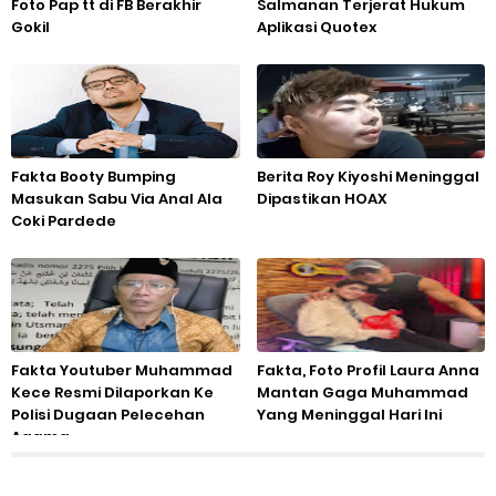
Foto Pap tt di FB Berakhir
Salmanan Terjerat Hukum
Gokil
Aplikasi Quotex
Fakta Booty Bumping
Berita Roy Kiyoshi Meninggal
Masukan Sabu Via Anal Ala
Dipastikan HOAX
Coki Pardede
Fakta Youtuber Muhammad
Fakta, Foto Profil Laura Anna
Kece Resmi Dilaporkan Ke
Mantan Gaga Muhammad
Polisi Dugaan Pelecehan
Yang Meninggal Hari Ini
Agama