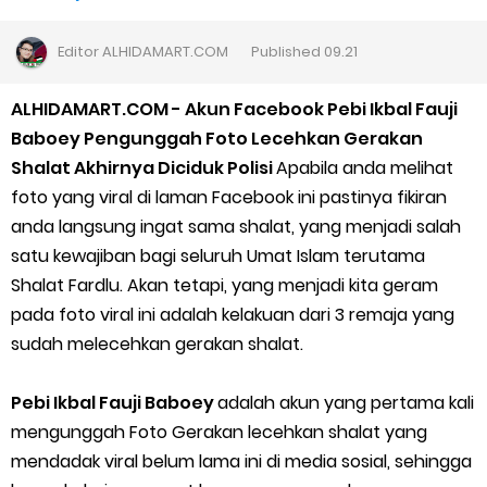
Cara Daftar Goshop agar Cepat Diterima
Editor
ALHIDAMART.COM
Published
09.21
Apa itu Grab Saap? Layanan Antri Online Terbaru Dari Grab
ALHIDAMART.COM - Akun Facebook Pebi Ikbal Fauji
Cara Jitu Mendapat Voucher Gojek Gratis
Baboey Pengunggah Foto Lecehkan Gerakan
Shalat Akhirnya Diciduk Polisi
Apabila anda melihat
Cara Ping DNS Server Gojek Gopartner
foto yang viral di laman Facebook ini pastinya fikiran
anda langsung ingat sama shalat, yang menjadi salah
Cara Mudah Melihat Nomor Shopeepay Sendiri dan Orang Lain
satu kewajiban bagi seluruh Umat Islam terutama
Shalat Fardlu. Akan tetapi, yang menjadi kita geram
7 Cara Mudah Top Up Grab untuk Driver
pada foto viral ini adalah kelakuan dari 3 remaja yang
5 Versi Map Paling Gacor Untuk Ojek Online
sudah melecehkan gerakan shalat.
Penyebab dan Cara Memulihkan Akun Gojek Dibekukan
Pebi Ikbal Fauji Baboey
adalah akun yang pertama kali
mengunggah Foto Gerakan lecehkan shalat yang
Cara Menghitung Penghasilan Grab Sesuai dengan Orderan
mendadak viral belum lama ini di media sosial, sehingga