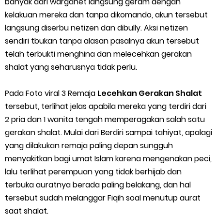
banyak dari warganet langsung geram dengan
Cara Menggunakan Paket Telkomsel Mitra Gojek
kelakuan mereka dan tanpa dikomando, akun tersebut
5 Cara Top Up InDriver dengan Mudah
langsung diserbu netizen dan dibully. Aksi netizen
sendiri tbukan tanpa alasan pasalnya akun tersebut
5 Biaya Potongan Shopee Food yang Perlu Kamu Ketahui
telah terbukti menghina dan melecehkan gerakan
shalat yang seharusnya tidak perlu.
10 Cara Jitu Autobid Untuk Lala Motor dan Mobil 2023
Pada Foto viral 3 Remaja
Lecehkan Gerakan Shalat
Batas Saldo Untuk Akun Gopay Biasa dan Upgrade
tersebut, terlihat jelas apabila mereka yang terdiri dari
2 pria dan 1 wanita tengah memperagakan salah satu
Cara Mudah Melihat QR dan Barcode Shopeepay
gerakan shalat. Mulai dari Berdiri sampai tahiyat, apalagi
Enroute Drop: Arti dan Penjelasan Resi Gosend
yang dilakukan remaja paling depan sungguh
menyakitkan bagi umat Islam karena mengenakan peci,
Cara Transfer Gopay ke Shopeepay Tanpa Potongan
lalu terlihat perempuan yang tidak berhijab dan
terbuka auratnya berada paling belakang, dan hal
Cara Ping Server Shopee Food 2022
tersebut sudah melanggar Fiqih soal menutup aurat
saat shalat.
Cara Menghubungi CS Lalamove dan Jam Operasionalnya