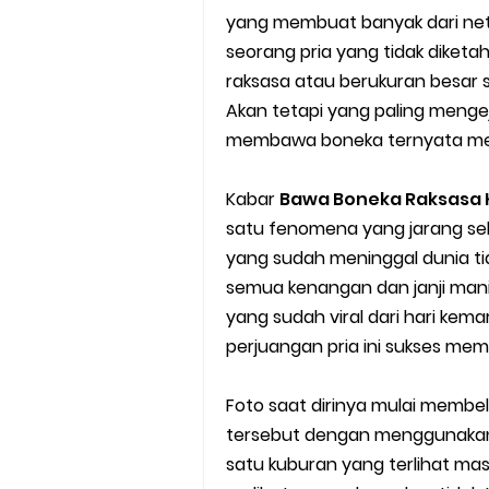
yang membuat banyak dari neti
Cara Mudah Melihat Nomor Sh
seorang pria yang tidak dike
raksasa atau berukuran besar s
7 Cara Mudah Top Up Grab unt
Akan tetapi yang paling mengej
membawa boneka ternyata mend
5 Versi Map Paling Gacor Untuk
Kabar
Bawa Boneka Raksasa
Penyebab dan Cara Memulihka
satu fenomena yang jarang seka
Cara Menghitung Penghasila
yang sudah meninggal dunia ti
semua kenangan dan janji man
Cara Menggunakan Paket Telk
yang sudah viral dari hari kem
perjuangan pria ini sukses me
5 Cara Top Up InDriver denga
Foto saat dirinya mulai memb
5 Biaya Potongan Shopee Foo
tersebut dengan menggunakan
satu kuburan yang terlihat ma
10 Cara Jitu Autobid Untuk Lal