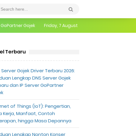
r GoPartner Gojek
Friday, 7 August
epannya
erlu Diketahui
kel Terbaru
awa Boneka Raksasa Ke Kuburan Mantan, Aksi Pria Ini Bkin Haru
Server Gojek Driver Terbaru 2026:
duan Lengkap DNS Server Gojek
baru dan IP Server GoPartner
ek
rnet of Things (IoT): Pengertian,
a Kerja, Manfaat, Contoh
erapan, hingga Masa Depannya
duan Lengkap Nonton Konser