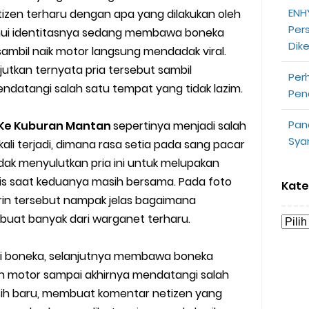
ENHY
zen terharu dengan apa yang dilakukan oleh
Per
opeepay Sendiri dan Orang Lain
tahui identitasnya sedang membawa boneka
Dik
ambil naik motor langsung mendadak viral.
uk Driver
utkan ternyata pria tersebut sambil
Per
atangi salah satu tempat yang tidak lazim.
Pen
 Ojek Online
Pan
 Ke Kuburan Mantan
sepertinya menjadi salah
n Akun Gojek Dibekukan
Sya
li terjadi, dimana rasa setia pada sang pacar
n Grab Sesuai dengan Orderan
dak menyulutkan pria ini untuk melupakan
is saat keduanya masih bersama. Pada foto
Kate
omsel Mitra Gojek
arin tersebut nampak jelas bagaimana
mbuat banyak dari warganet terharu.
n Mudah
eli boneka, selanjutnya membawa boneka
d yang Perlu Kamu Ketahui
 motor sampai akhirnya mendatangi salah
sih baru, membuat komentar netizen yang
a Motor dan Mobil 2023