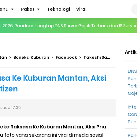
enu
Paket
Teknologi
Viral
ru 2026: Panduan Lengkap DNS Server Gojek Terbaru dan IP Serve
gertian, Cara Kerja, Manfaat, Contoh Penerapan, hingga Masa D
 ENHYPEN di Jakarta: Tips War Tiket, Persiapan, dan Hal yang P
Arti
tan
Boneka Kuburan
Facebook
Takeshi San
Viral
B
Pendapatan Grabcar Terbaru
DNS 
sa Ke Kuburan Mantan, Aksi
t: Syarat dan Komisinya
Pan
Ter
tizen
at Diterima
Goj
tri Online Terbaru Dari Grab
Inte
ished
17.35
Car
ojek Gratis
Pen
ka Raksasa Ke Kuburan Mantan, Aksi Pria
u foto yang sekarang ini viral di media sosial
Pan
partner