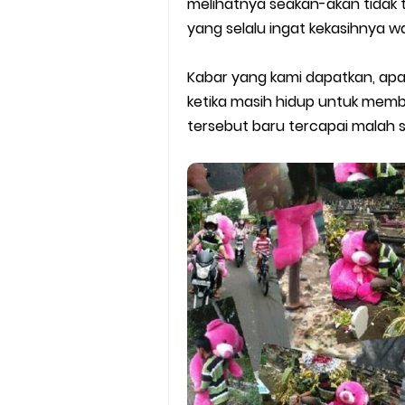
melihatnya seakan-akan tidak 
Batas Saldo Untuk Akun Gopa
yang selalu ingat kekasihnya 
Cara Mudah Melihat QR dan 
Kabar yang kami dapatkan, apab
ketika masih hidup untuk membe
Enroute Drop: Arti dan Penjel
tersebut baru tercapai malah 
Cara Transfer Gopay ke Sho
Cara Ping Server Shopee Food
Cara Menghubungi CS Lalamo
Cara Mengatasi Aplikasi Goj