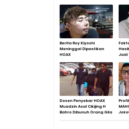
Berita Roy Kiyoshi
Fakta
Meninggal Dipastikan
Hasi
HOAX
Jadi
Mila
Dosen Penyebar HOAX
Profi
Muadzin Asal Cikijing H
MAHO
Bahro Dibunuh Orang Gila
Jokow
Diciduk Polisi