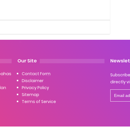
Our Site
Newslet
bahas
Contact Form
Subscribe 
Disclaimer
directly v
dan
Privacy Policy
Sitemap
Terms of Service