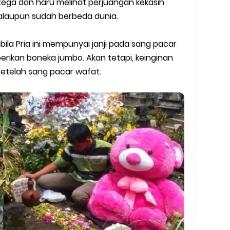
tega dan haru melihat perjuangan kekasih
y Biasa dan Upgrade
walaupun sudah berbeda dunia.
Barcode Shopeepay
ila Pria ini mempunyai janji pada sang pacar
rikan boneka jumbo. Akan tetapi, keinginan
asan Resi Gosend
setelah sang pacar wafat.
peepay Tanpa Potongan
 2022
ve dan Jam Operasionalnya
ek Mengalami Gangguan