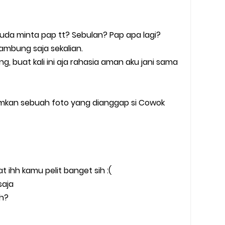
mu uda minta pap tt? Sebulan? Pap apa lagi?
mbung saja sekalian.
 buat kali ini aja rahasia aman aku jani sama
rimkan sebuah foto yang dianggap si Cowok
 ihh kamu pelit banget sih :(
saja
ah?