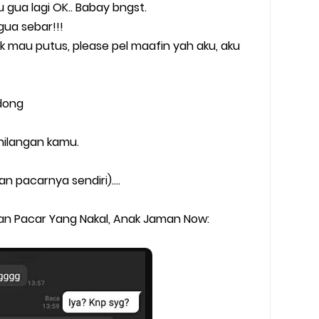
u gua lagi OK.. Babay bngst.
 gua sebar!!!
 mau putus, please pel maafin yah aku, aku
dong
hilangan kamu.
an pacarnya sendiri)….
an Pacar Yang Nakal, Anak Jaman Now: