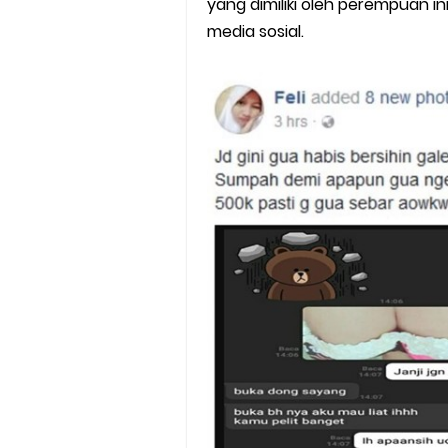
yang dimiliki oleh perempuan ini
Batas Saldo Untuk Akun Gopa
media sosial.
Cara Mudah Melihat QR dan 
Enroute Drop: Arti dan Penjel
Cara Transfer Gopay ke Sho
Cara Ping Server Shopee Food
Cara Menghubungi CS Lalamo
Cara Mengatasi Aplikasi Goj
DNS Server Gojek Driver Terba