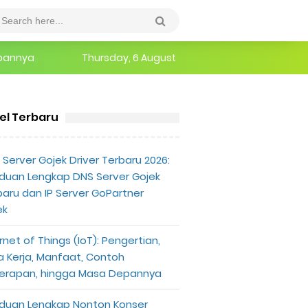
epannya
Thursday, 6 August
erlu Diketahui
kel Terbaru
Server Gojek Driver Terbaru 2026:
duan Lengkap DNS Server Gojek
baru dan IP Server GoPartner
ek
rnet of Things (IoT): Pengertian,
a Kerja, Manfaat, Contoh
erapan, hingga Masa Depannya
duan Lengkap Nonton Konser