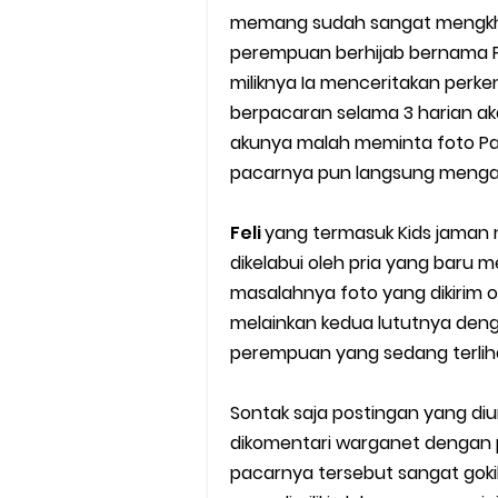
memang sudah sangat mengkhaw
Cara Mudah Melihat Nomor Sh
perempuan berhijab bernama Fe
7 Cara Mudah Top Up Grab unt
miliknya Ia menceritakan perk
berpacaran selama 3 harian aka
5 Versi Map Paling Gacor Untuk
akunya malah meminta foto Pap
pacarnya pun langsung menga
Penyebab dan Cara Memulihka
Feli
yang termasuk Kids jaman 
Cara Menghitung Penghasila
dikelabui oleh pria yang baru 
Cara Menggunakan Paket Telk
masalahnya foto yang dikirim o
melainkan kedua lututnya den
5 Cara Top Up InDriver denga
perempuan yang sedang terliha
5 Biaya Potongan Shopee Foo
Sontak saja postingan yang di
dikomentari warganet dengan
10 Cara Jitu Autobid Untuk Lal
pacarnya tersebut sangat goki