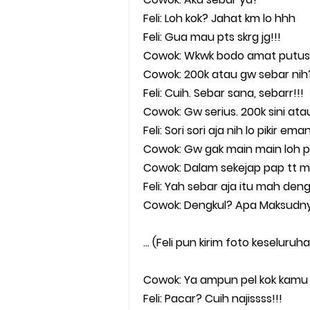
Feli: Loh kok? Jahat km lo hhh
Feli: Gua mau pts skrg jg!!!
Cowok: Wkwk bodo amat putus 
Cowok: 200k atau gw sebar nih
Feli: Cuih. Sebar sana, sebarr!!!
Cowok: Gw serius. 200k sini at
Feli: Sori sori aja nih lo pikir e
Cowok: Gw gak main main loh pe
Cowok: Dalam sekejap pap tt mil
Feli: Yah sebar aja itu mah den
Cowok: Dengkul? Apa Maksudn
… (Feli pun kirim foto keseluru
Cowok: Ya ampun pel kok kamu 
Feli: Pacar? Cuih najissss!!!