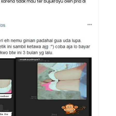
 karena tidak mau ter bujukrayu oleh pria di
y Biasa dan Upgrade
Barcode Shopeepay
asan Resi Gosend
peepay Tanpa Potongan
 2022
ve dan Jam Operasionalnya
ek Mengalami Gangguan
ru 2026: Panduan Lengkap DNS Server Gojek Terbaru dan IP Serve