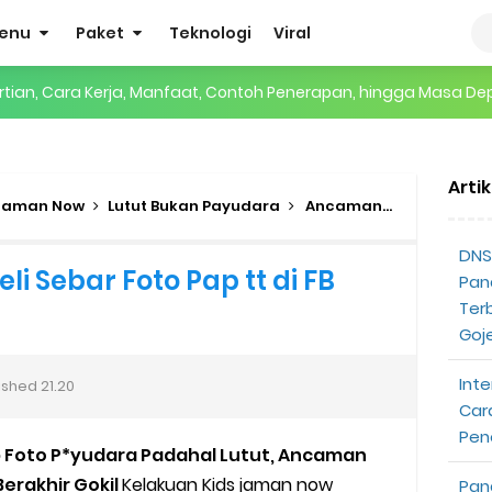
enu
Paket
Teknologi
Viral
gertian, Cara Kerja, Manfaat, Contoh Penerapan, hingga Masa D
 ENHYPEN di Jakarta: Tips War Tiket, Persiapan, dan Hal yang P
Arti
Pendapatan Grabcar Terbaru
 Jaman Now
Lutut Bukan Payudara
Ancaman Mantan Feli Sebar Foto Pap tt di FB Berakhir Gokil
t: Syarat dan Komisinya
DNS 
 Sebar Foto Pap tt di FB
Pan
at Diterima
Ter
Goj
tri Online Terbaru Dari Grab
Inte
ished
21.20
ojek Gratis
Car
Pen
 Foto P*yudara Padahal Lutut, Ancaman
partner
Berakhir Gokil
Kelakuan Kids jaman now
Pan