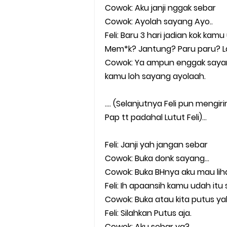
Cowok: Aku janji nggak sebar
Cowok: Ayolah sayang Ayo..
Feli: Baru 3 hari jadian kok ka
Mem*k? Jantung? Paru paru? La
Cowok: Ya ampun enggak sayang,
kamu loh sayang ayolaah.
…. (Selanjutnya Feli pun mengi
Pap tt padahal Lutut Feli)…
Feli: Janji yah jangan sebar
Cowok: Buka donk sayang...
Cowok: Buka BHnya aku mau lihat
Feli: Ih apaansih kamu udah itu 
Cowok: Buka atau kita putus y
Feli: Silahkan Putus aja.
Cowok: Aku sebar ya?