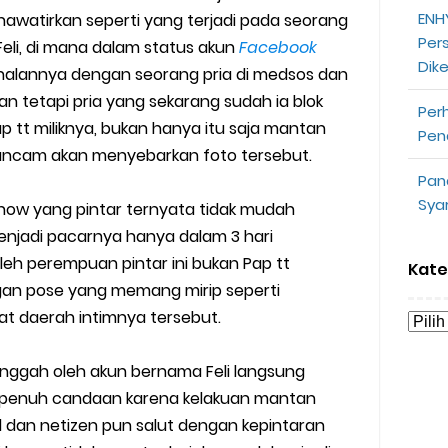
ENHY
atirkan seperti yang terjadi pada seorang
opeepay Sendiri dan Orang Lain
Per
li, di mana dalam status akun
Facebook
Dik
uk Driver
enalannya dengan seorang pria di medsos dan
n tetapi pria yang sekarang sudah ia blok
Per
 Ojek Online
 tt miliknya, bukan hanya itu saja mantan
Pen
ncam akan menyebarkan foto tersebut.
n Akun Gojek Dibekukan
Pan
Sya
now yang pintar ternyata tidak mudah
n Grab Sesuai dengan Orderan
menjadi pacarnya hanya dalam 3 hari
omsel Mitra Gojek
leh perempuan pintar ini bukan Pap tt
Kate
gan pose yang memang mirip seperti
n Mudah
t daerah intimnya tersebut.
d yang Perlu Kamu Ketahui
unggah oleh akun bernama Feli langsung
 penuh candaan karena kelakuan mantan
a Motor dan Mobil 2023
l dan netizen pun salut dengan kepintaran