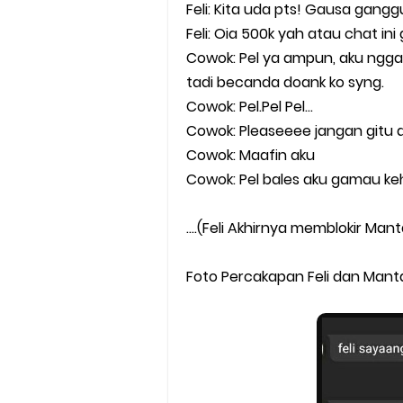
Feli: Kita uda pts! Gausa gangg
Feli: Oia 500k yah atau chat ini
Cowok: Pel ya ampun, aku nggak
tadi becanda doank ko syng.
Cowok: Pel.Pel Pel...
Cowok: Pleaseeee jangan gitu 
Cowok: Maafin aku
Cowok: Pel bales aku gamau ke
….(Feli Akhirnya memblokir Mant
Foto Percakapan Feli dan Mant