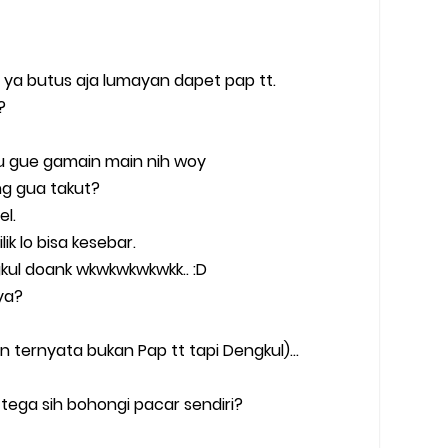
ya butus aja lumayan dapet pap tt.
?
au gue gamain main nih woy
mang gua takut?
l.
ik lo bisa kesebar.
gkul doank wkwkwkwkwkk.. :D
ya?
han ternyata bukan Pap tt tapi Dengkul)…
tega sih bohongi pacar sendiri?