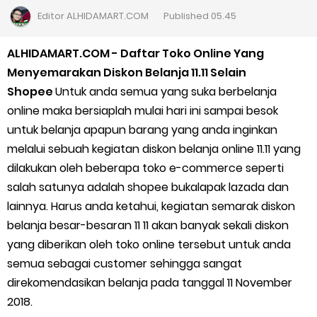
Cara Daftar Goshop agar Cepat Diterima
Editor
ALHIDAMART.COM
Published
05.45
Apa itu Grab Saap? Layanan Antri Online Terbaru Dari Grab
ALHIDAMART.COM - Daftar Toko Online Yang
Menyemarakan Diskon Belanja 11.11 Selain
Cara Jitu Mendapat Voucher Gojek Gratis
Shopee
Untuk anda semua yang suka berbelanja
online maka bersiaplah mulai hari ini sampai besok
Cara Ping DNS Server Gojek Gopartner
untuk belanja apapun barang yang anda inginkan
melalui sebuah kegiatan diskon belanja online 11.11 yang
Cara Mudah Melihat Nomor Shopeepay Sendiri dan Orang Lain
dilakukan oleh beberapa toko e-commerce seperti
7 Cara Mudah Top Up Grab untuk Driver
salah satunya adalah shopee bukalapak lazada dan
lainnya. Harus anda ketahui, kegiatan semarak diskon
5 Versi Map Paling Gacor Untuk Ojek Online
belanja besar-besaran 11 11 akan banyak sekali diskon
yang diberikan oleh toko online tersebut untuk anda
Penyebab dan Cara Memulihkan Akun Gojek Dibekukan
semua sebagai customer sehingga sangat
direkomendasikan belanja pada tanggal 11 November
Cara Menghitung Penghasilan Grab Sesuai dengan Orderan
2018.