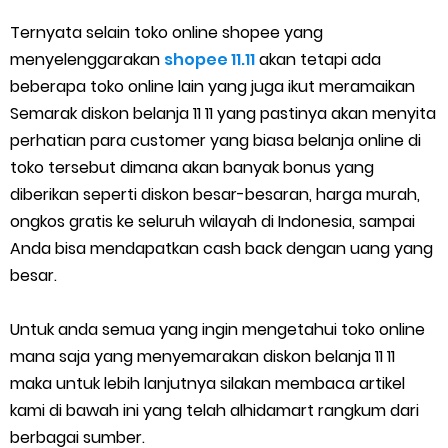
Cara Menggunakan Paket Telkomsel Mitra Gojek
Ternyata selain toko online shopee yang
5 Cara Top Up InDriver dengan Mudah
menyelenggarakan
shopee 11.11
akan tetapi ada
beberapa toko online lain yang juga ikut meramaikan
5 Biaya Potongan Shopee Food yang Perlu Kamu Ketahui
Semarak diskon belanja 11 11 yang pastinya akan menyita
perhatian para customer yang biasa belanja online di
10 Cara Jitu Autobid Untuk Lala Motor dan Mobil 2023
toko tersebut dimana akan banyak bonus yang
diberikan seperti diskon besar-besaran, harga murah,
Batas Saldo Untuk Akun Gopay Biasa dan Upgrade
ongkos gratis ke seluruh wilayah di Indonesia, sampai
Cara Mudah Melihat QR dan Barcode Shopeepay
Anda bisa mendapatkan cash back dengan uang yang
besar.
Enroute Drop: Arti dan Penjelasan Resi Gosend
Untuk anda semua yang ingin mengetahui toko online
Cara Transfer Gopay ke Shopeepay Tanpa Potongan
mana saja yang menyemarakan diskon belanja 11 11
maka untuk lebih lanjutnya silakan membaca artikel
Cara Ping Server Shopee Food 2022
kami di bawah ini yang telah alhidamart rangkum dari
berbagai sumber.
Cara Menghubungi CS Lalamove dan Jam Operasionalnya