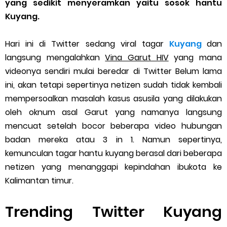
yang sedikit menyeramkan yaitu sosok hantu
5 Biaya Potongan Shopee Food yang Perlu Kamu Ketahui
Kuyang.
10 Cara Jitu Autobid Untuk Lala Motor dan Mobil 2023
Hari ini di Twitter sedang viral tagar
Kuyang
dan
Batas Saldo Untuk Akun Gopay Biasa dan Upgrade
langsung mengalahkan
Vina Garut HIV
yang mana
videonya sendiri mulai beredar di Twitter Belum lama
Cara Mudah Melihat QR dan Barcode Shopeepay
ini, akan tetapi sepertinya netizen sudah tidak kembali
mempersoalkan masalah kasus asusila yang dilakukan
Enroute Drop: Arti dan Penjelasan Resi Gosend
oleh oknum asal Garut yang namanya langsung
Cara Transfer Gopay ke Shopeepay Tanpa Potongan
mencuat setelah bocor beberapa video hubungan
badan mereka atau 3 in 1. Namun sepertinya,
Cara Ping Server Shopee Food 2022
kemunculan tagar hantu kuyang berasal dari beberapa
netizen yang menanggapi kepindahan ibukota ke
Cara Menghubungi CS Lalamove dan Jam Operasionalnya
Kalimantan timur.
Cara Mengatasi Aplikasi Gojek Mengalami Gangguan
Trending Twitter Kuyang
DNS Server Gojek Driver Terbaru 2026: Panduan Lengkap DNS