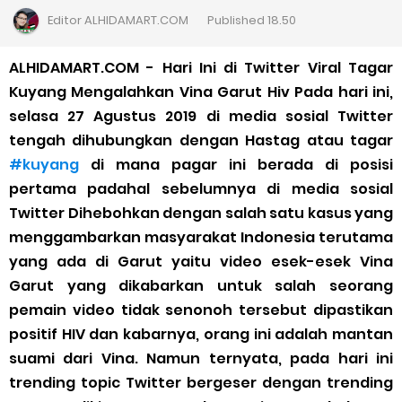
Cara Jitu Mendapat Voucher Gojek Gratis
Editor
ALHIDAMART.COM
Published
18.50
Cara Ping DNS Server Gojek Gopartner
ALHIDAMART.COM - Hari Ini di Twitter Viral Tagar
Kuyang Mengalahkan Vina Garut Hiv Pada hari ini,
Cara Mudah Melihat Nomor Shopeepay Sendiri dan Orang Lain
selasa 27 Agustus 2019 di media sosial Twitter
tengah dihubungkan dengan Hastag atau tagar
7 Cara Mudah Top Up Grab untuk Driver
#kuyang
di mana pagar ini berada di posisi
pertama padahal sebelumnya di media sosial
5 Versi Map Paling Gacor Untuk Ojek Online
Twitter Dihebohkan dengan salah satu kasus yang
Penyebab dan Cara Memulihkan Akun Gojek Dibekukan
menggambarkan masyarakat Indonesia terutama
yang ada di Garut yaitu video esek-esek Vina
Cara Menghitung Penghasilan Grab Sesuai dengan Orderan
Garut yang dikabarkan untuk salah seorang
pemain video tidak senonoh tersebut dipastikan
Cara Menggunakan Paket Telkomsel Mitra Gojek
positif HIV dan kabarnya, orang ini adalah mantan
suami dari Vina. Namun ternyata, pada hari ini
5 Cara Top Up InDriver dengan Mudah
trending topic Twitter bergeser dengan trending