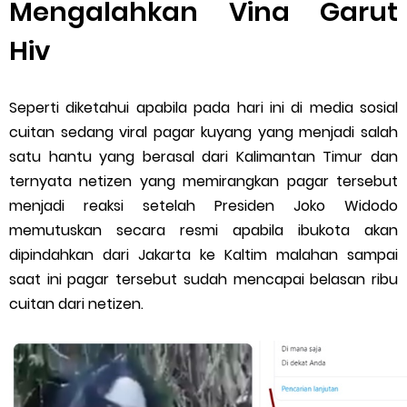
Mengalahkan Vina Garut
Server Gojek Terbaru dan IP Server GoPartner Gojek
Hiv
Internet of Things (IoT): Pengertian, Cara Kerja, Manfaat,
Seperti diketahui apabila pada hari ini di media sosial
Contoh Penerapan, hingga Masa Depannya
cuitan sedang viral pagar kuyang yang menjadi salah
satu hantu yang berasal dari Kalimantan Timur dan
Friday, 7 August
ternyata netizen yang memirangkan pagar tersebut
menjadi reaksi setelah Presiden Joko Widodo
memutuskan secara resmi apabila ibukota akan
dipindahkan dari Jakarta ke Kaltim malahan sampai
saat ini pagar tersebut sudah mencapai belasan ribu
cuitan dari netizen.