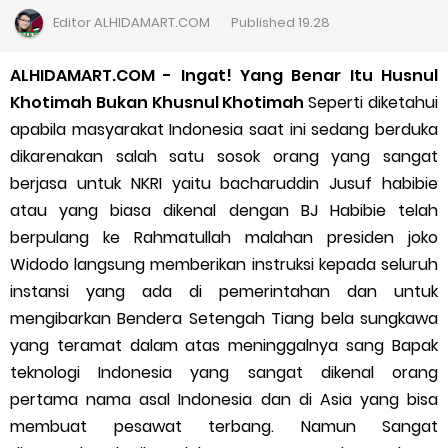
Cara Daftar Goshop agar Cepat Diterima
Editor
ALHIDAMART.COM
Published
19.28
Apa itu Grab Saap? Layanan Antri Online Terbaru Dari Grab
ALHIDAMART.COM - Ingat! Yang Benar Itu Husnul
Khotimah Bukan Khusnul Khotimah
Seperti diketahui
Cara Jitu Mendapat Voucher Gojek Gratis
apabila masyarakat Indonesia saat ini sedang berduka
dikarenakan salah satu sosok orang yang sangat
Cara Ping DNS Server Gojek Gopartner
berjasa untuk NKRI yaitu bacharuddin Jusuf habibie
atau yang biasa dikenal dengan BJ Habibie telah
Cara Mudah Melihat Nomor Shopeepay Sendiri dan Orang Lain
berpulang ke Rahmatullah malahan presiden joko
7 Cara Mudah Top Up Grab untuk Driver
Widodo langsung memberikan instruksi kepada seluruh
instansi yang ada di pemerintahan dan untuk
5 Versi Map Paling Gacor Untuk Ojek Online
mengibarkan Bendera Setengah Tiang bela sungkawa
yang teramat dalam atas meninggalnya sang Bapak
Penyebab dan Cara Memulihkan Akun Gojek Dibekukan
teknologi Indonesia yang sangat dikenal orang
pertama nama asal Indonesia dan di Asia yang bisa
Cara Menghitung Penghasilan Grab Sesuai dengan Orderan
membuat pesawat terbang. Namun Sangat