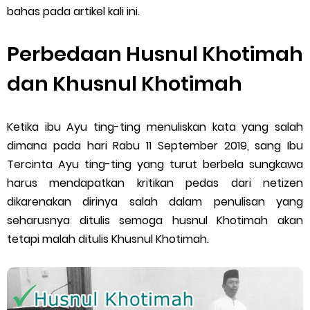
bahas pada artikel kali ini.
Cara Mengatasi Aplikasi Gojek Mengalami Gangguan
Perbedaan Husnul Khotimah
DNS Server Gojek Driver Terbaru 2026: Panduan Lengkap DNS
dan Khusnul Khotimah
Server Gojek Terbaru dan IP Server GoPartner Gojek
Saturday, 8 August
Ketika ibu Ayu ting-ting menuliskan kata yang salah
dimana pada hari Rabu 11 September 2019, sang Ibu
Tercinta Ayu ting-ting yang turut berbela sungkawa
harus mendapatkan kritikan pedas dari netizen
dikarenakan dirinya salah dalam penulisan yang
seharusnya ditulis semoga husnul Khotimah akan
tetapi malah ditulis Khusnul Khotimah.