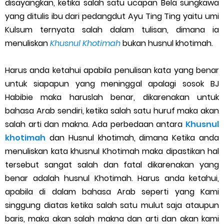
disayangkan, ketika salah satu ucapan Bela sungkawa
Cara Menggunakan Paket Telkomsel Mitra Gojek
yang ditulis ibu dari pedangdut Ayu Ting Ting yaitu umi
5 Cara Top Up InDriver dengan Mudah
Kulsum ternyata salah dalam tulisan, dimana ia
menuliskan
Khusnul Khotimah
bukan husnul khotimah.
5 Biaya Potongan Shopee Food yang Perlu Kamu Ketahui
Harus anda ketahui apabila penulisan kata yang benar
10 Cara Jitu Autobid Untuk Lala Motor dan Mobil 2023
untuk siapapun yang meninggal apalagi sosok BJ
Habibie maka haruslah benar, dikarenakan untuk
Batas Saldo Untuk Akun Gopay Biasa dan Upgrade
bahasa Arab sendiri, ketika salah satu huruf maka akan
Cara Mudah Melihat QR dan Barcode Shopeepay
salah arti dan makna. Ada perbedaan antara
Khusnul
khotimah
dan Husnul khotimah, dimana Ketika anda
Enroute Drop: Arti dan Penjelasan Resi Gosend
menuliskan kata khusnul Khotimah maka dipastikan hal
tersebut sangat salah dan fatal dikarenakan yang
Cara Transfer Gopay ke Shopeepay Tanpa Potongan
benar adalah husnul Khotimah. Harus anda ketahui,
apabila di dalam bahasa Arab seperti yang Kami
Cara Ping Server Shopee Food 2022
singgung diatas ketika salah satu mulut saja ataupun
baris, maka akan salah makna dan arti dan akan kami
Cara Menghubungi CS Lalamove dan Jam Operasionalnya