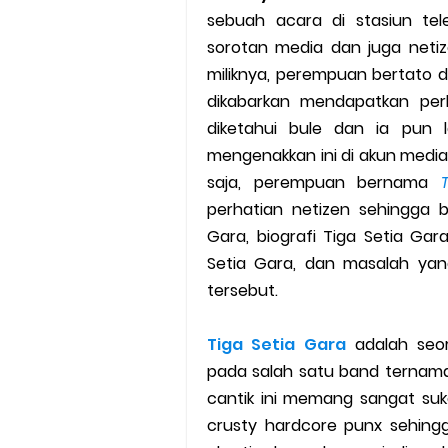
sebuah acara di stasiun tel
Cara Mudah Melihat Nomor Sh
sorotan media dan juga netiz
7 Cara Mudah Top Up Grab unt
miliknya, perempuan bertato 
dikabarkan mendapatkan per
5 Versi Map Paling Gacor Untuk
diketahui bule dan ia pun 
mengenakkan ini di akun media 
Penyebab dan Cara Memulihka
saja, perempuan bernama
perhatian netizen sehingga b
Cara Menghitung Penghasila
Gara, biografi Tiga Setia Gara
Cara Menggunakan Paket Telk
Setia Gara, dan masalah ya
tersebut.
5 Cara Top Up InDriver denga
Tiga Setia Gara
adalah seor
5 Biaya Potongan Shopee Foo
pada salah satu band ternama 
cantik ini memang sangat suk
10 Cara Jitu Autobid Untuk Lal
crusty hardcore punx sehingg