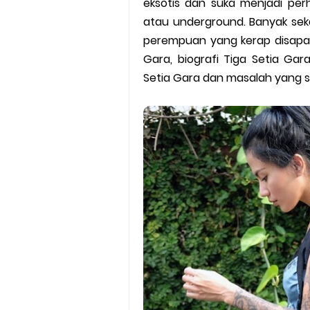
eksotis dan suka menjadi pe
Batas Saldo Untuk Akun Gopa
atau underground. Banyak sek
Cara Mudah Melihat QR dan 
perempuan yang kerap disapa 
Gara, biografi Tiga Setia Gara
Enroute Drop: Arti dan Penjel
Setia Gara dan masalah yang s
Cara Transfer Gopay ke Sho
Cara Ping Server Shopee Food
Cara Menghubungi CS Lalamo
Cara Mengatasi Aplikasi Goj
DNS Server Gojek Driver Terba