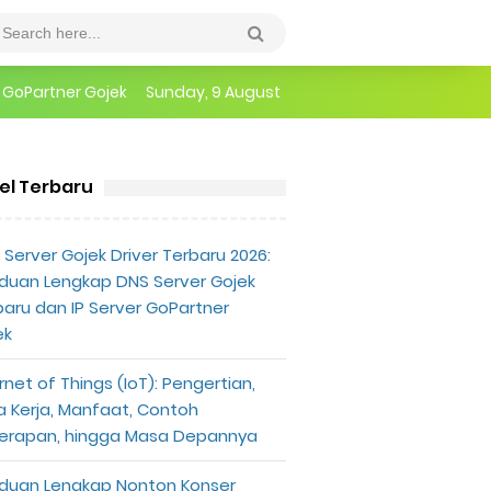
epannya
Sunday, 9 August
erlu Diketahui
kel Terbaru
Profil dan Foto Tiga Setia Gara Rocker Seksi Dianiaya Suami Bul
Server Gojek Driver Terbaru 2026:
duan Lengkap DNS Server Gojek
baru dan IP Server GoPartner
ek
rnet of Things (IoT): Pengertian,
a Kerja, Manfaat, Contoh
erapan, hingga Masa Depannya
duan Lengkap Nonton Konser