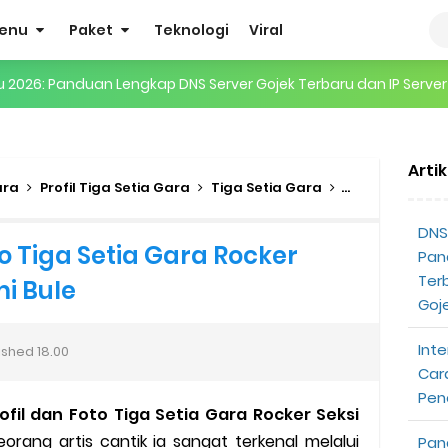
enu
Paket
Teknologi
Viral
gertian, Cara Kerja, Manfaat, Contoh Penerapan, hingga Masa D
 ENHYPEN di Jakarta: Tips War Tiket, Persiapan, dan Hal yang P
Arti
Pendapatan Grabcar Terbaru
ara
Profil Tiga Setia Gara
Tiga Setia Gara
Viral
Fakta, 
t: Syarat dan Komisinya
DNS 
to Tiga Setia Gara Rocker
Pan
at Diterima
Ter
i Bule
Goj
tri Online Terbaru Dari Grab
Inte
ished
18.00
ojek Gratis
Car
Pen
fil dan Foto Tiga Setia Gara Rocker Seksi
partner
eorang artis cantik ia sangat terkenal melalui
Pan