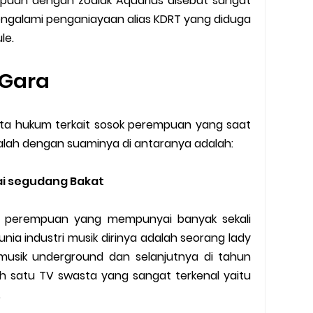
mpuan dengan zodiak Aquarius disebut sangat
engalami penganiayaan alias KDRT yang diduga
ule.
a Gara
kta hukum terkait sosok perempuan yang saat
alah dengan suaminya di antaranya adalah:
i segudang Bakat
ok perempuan yang mempunyai banyak sekali
unia industri musik dirinya adalah seorang lady
musik underground dan selanjutnya di tahun
ah satu TV swasta yang sangat terkenal yaitu
.