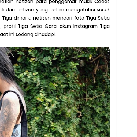
rhatian netizen para penggemar musik Cadas
y Biasa dan Upgrade
ali dari netizen yang belum mengetahui sosok
Barcode Shopeepay
Tiga dimana netizen mencari foto Tiga Setia
, profil Tiga Setia Gara, akun Instagram Tiga
asan Resi Gosend
aat ini sedang dihadapi.
peepay Tanpa Potongan
 2022
ve dan Jam Operasionalnya
ek Mengalami Gangguan
ru 2026: Panduan Lengkap DNS Server Gojek Terbaru dan IP Serve