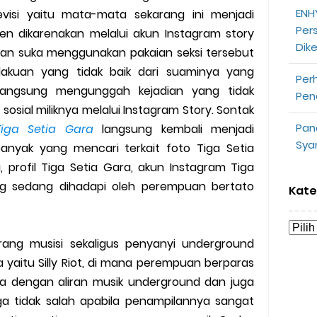
ENHY
evisi yaitu mata-mata sekarang ini menjadi
opeepay Sendiri dan Orang Lain
Per
en dikarenakan melalui akun Instagram story
Dik
uk Driver
dan suka menggunakan pakaian seksi tersebut
lakuan yang tidak baik dari suaminya yang
Per
 Ojek Online
langsung mengunggah kejadian yang tidak
Pen
sosial miliknya melalui Instagram Story. Sontak
n Akun Gojek Dibekukan
Pan
Tiga Setia Gara
langsung kembali menjadi
Sya
anyak yang mencari terkait foto Tiga Setia
n Grab Sesuai dengan Orderan
, profil Tiga Setia Gara, akun Instagram Tiga
omsel Mitra Gojek
ng sedang dihadapi oleh perempuan bertato
Kate
n Mudah
ang musisi sekaligus penyanyi underground
d yang Perlu Kamu Ketahui
yaitu Silly Riot, di mana perempuan berparas
a dengan aliran musik underground dan juga
a Motor dan Mobil 2023
a tidak salah apabila penampilannya sangat