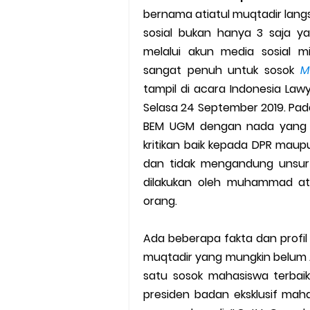
bernama atiatul muqtadir lang
Cara Mudah Melihat Nomor Sh
sosial bukan hanya 3 saja 
7 Cara Mudah Top Up Grab unt
melalui akun media sosial m
sangat penuh untuk sosok
M
5 Versi Map Paling Gacor Untuk
tampil di acara Indonesia Law
Selasa 24 September 2019. Pad
Penyebab dan Cara Memulihka
BEM UGM dengan nada yang s
kritikan baik kepada DPR mau
Cara Menghitung Penghasila
dan tidak mengandung unsur 
Cara Menggunakan Paket Telk
dilakukan oleh muhammad ati
orang.
5 Cara Top Up InDriver denga
Ada beberapa fakta dan profil
5 Biaya Potongan Shopee Foo
muqtadir yang mungkin belum A
satu sosok mahasiswa terbaik
10 Cara Jitu Autobid Untuk Lal
presiden badan eksklusif ma