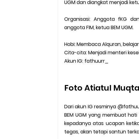
UGM dan diangkat menjadi ket
Organisasi: Anggota fKG da
anggota FIM, ketua BEM UGM.
Hobi: Membaca Alquran, belaja
Cita-cita: Menjadi menteri ke
Akun IG: fathuurr_
Foto Atiatul Muqt
Dari akun IG resminya @fathuur
BEM UGM yang membuat hati aw
kepadanya atas ucapan ketika
tegas, akan tetapi santun ter