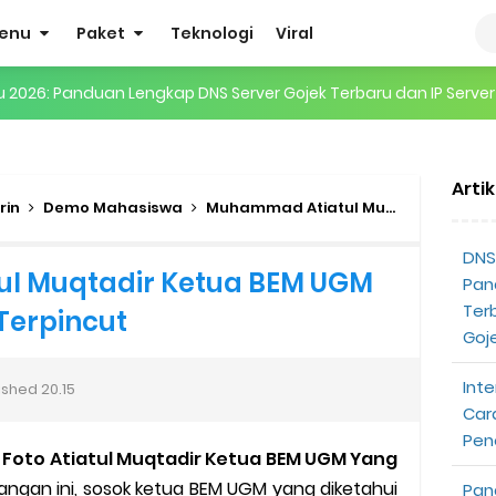
enu
Paket
Teknologi
Viral
gertian, Cara Kerja, Manfaat, Contoh Penerapan, hingga Masa D
 ENHYPEN di Jakarta: Tips War Tiket, Persiapan, dan Hal yang P
Arti
Pendapatan Grabcar Terbaru
rin
Demo Mahasiswa
Muhammad Atiatul Muqtadi
Profi
t: Syarat dan Komisinya
DNS 
atul Muqtadir Ketua BEM UGM
Pan
at Diterima
Ter
Terpincut
Goj
tri Online Terbaru Dari Grab
Inte
ished
20.15
ojek Gratis
Car
Pen
 Foto Atiatul Muqtadir Ketua BEM UGM Yang
partner
angan ini, sosok ketua BEM UGM yang diketahui
Pan