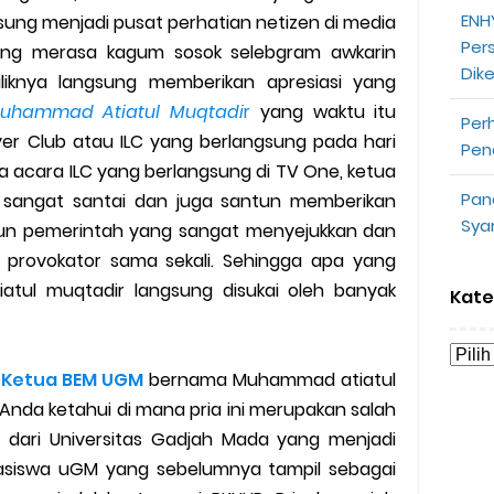
ENHY
sung menjadi pusat perhatian netizen di media
opeepay Sendiri dan Orang Lain
Per
yang merasa kagum sosok selebgram awkarin
Dik
uk Driver
iliknya langsung memberikan apresiasi yang
uhammad Atiatul Muqtadi
r
yang waktu itu
Per
 Ojek Online
yer Club atau ILC yang berlangsung pada hari
Pen
a acara ILC yang berlangsung di TV One, ketua
n Akun Gojek Dibekukan
Pan
angat santai dan juga santun memberikan
Sya
pun pemerintah yang sangat menyejukkan dan
n Grab Sesuai dengan Orderan
provokator sama sekali. Sehingga apa yang
omsel Mitra Gojek
atul muqtadir langsung disukai oleh banyak
Kate
n Mudah
Ketua BEM UGM
bernama Muhammad atiatul
d yang Perlu Kamu Ketahui
nda ketahui di mana pria ini merupakan salah
 dari Universitas Gadjah Mada yang menjadi
a Motor dan Mobil 2023
hasiswa uGM yang sebelumnya tampil sebagai