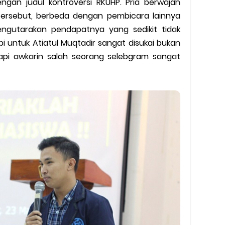
gan judul kontroversi RKUHP. Pria berwajah
y Biasa dan Upgrade
rsebut, berbeda dengan pembicara lainnya
Barcode Shopeepay
ngutarakan pendapatnya yang sedikit tidak
api untuk Atiatul Muqtadir sangat disukai bukan
asan Resi Gosend
api awkarin salah seorang selebgram sangat
peepay Tanpa Potongan
 2022
ve dan Jam Operasionalnya
ek Mengalami Gangguan
ru 2026: Panduan Lengkap DNS Server Gojek Terbaru dan IP Serve