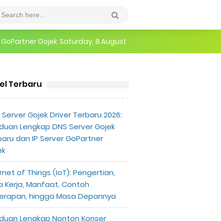
epannya
Saturday, 8 August
erlu Diketahui
kel Terbaru
l Atiatul Muqtadir
RUU KUHP
Profil dan Foto Atiatul Muqtadi
Server Gojek Driver Terbaru 2026:
duan Lengkap DNS Server Gojek
baru dan IP Server GoPartner
ek
rnet of Things (IoT): Pengertian,
a Kerja, Manfaat, Contoh
erapan, hingga Masa Depannya
duan Lengkap Nonton Konser