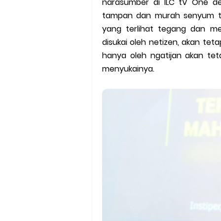
narasumber di ILC tV One den
Batas Saldo Untuk Akun Gopa
tampan dan murah senyum te
Cara Mudah Melihat QR dan 
yang terlihat tegang dan me
disukai oleh netizen, akan tet
Enroute Drop: Arti dan Penjel
hanya oleh ngatijan akan tet
menyukainya.
Cara Transfer Gopay ke Sho
Cara Ping Server Shopee Food
Cara Menghubungi CS Lalamo
Cara Mengatasi Aplikasi Goj
DNS Server Gojek Driver Terba