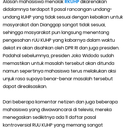
Alasan mahasiswa menolak
RKUHP
dikarenakan
Cara Menggunakan Paket Telkomsel Mitra Gojek
didalamnya terdapat 11 pasal rancangan undang-
5 Cara Top Up InDriver dengan Mudah
undang kUHP yang tidak sesuai dengan kebaikan untuk
masyarakat dan Dianggap sangat tidak sesuai,
5 Biaya Potongan Shopee Food yang Perlu Kamu Ketahui
sehingga masyarakat pun langsung menentang
pengesahan rUU KUHP yang kabarnya dalam waktu
10 Cara Jitu Autobid Untuk Lala Motor dan Mobil 2023
dekat ini akan disahkan oleh DPR RI dan juga presiden.
Padahal sebelumnya, presiden Joko Widodo sudah
Batas Saldo Untuk Akun Gopay Biasa dan Upgrade
memastikan untuk masalah tersebut akan ditunda
Cara Mudah Melihat QR dan Barcode Shopeepay
namun sepertinya mahasiswa terus melakukan aksi
unjuk rasa supaya benar-benar masalah tersebut
Enroute Drop: Arti dan Penjelasan Resi Gosend
dapat direalisasikan.
Cara Transfer Gopay ke Shopeepay Tanpa Potongan
Dari beberapa komentar netizen dan juga beberapa
mahasiswa yang diwawancarai di televisi, mereka
Cara Ping Server Shopee Food 2022
menegaskan sedikitnya ada 11 daftar pasal
kontroversial RUU KUHP yang memang sangat
Cara Menghubungi CS Lalamove dan Jam Operasionalnya