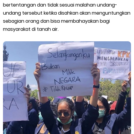
bertentangan dan tidak sesuai malahan undang-
Cara Mengatasi Aplikasi Gojek Mengalami Gangguan
undang tersebut ketika disahkan akan menguntungkan
sebagian orang dan bisa membahayakan bagi
DNS Server Gojek Driver Terbaru 2026: Panduan Lengkap DNS
masyarakat di tanah air.
Server Gojek Terbaru dan IP Server GoPartner Gojek
Sunday, 9 August