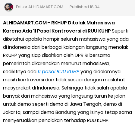
Cara Daftar Goshop agar Cepat Diterima
Editor
ALHIDAMART.COM
Published
18.34
Apa itu Grab Saap? Layanan Antri Online Terbaru Dari Grab
ALHIDAMART.COM - RKHUP Ditolak Mahasiswa
Karena Ada 11 Pasal Kontroversi di RUU KUHP
Seperti
Cara Jitu Mendapat Voucher Gojek Gratis
diketahui apabila hampir seluruh mahasiswa yang ada
di Indonesia dari berbagai kalangan langsung menolak
Cara Ping DNS Server Gojek Gopartner
RKUHP yang siap disahkan oleh DPR RI bersama
pemerintah dikarenakan menurut mahasiswa,
Cara Mudah Melihat Nomor Shopeepay Sendiri dan Orang Lain
sedikitnya ada
11 pasal RUU KUHP
yang didalamnya
7 Cara Mudah Top Up Grab untuk Driver
masih kontroversi dan tidak sesuai dengan maslahat
masyarakat di Indonesia. Sehingga tidak salah apabila
5 Versi Map Paling Gacor Untuk Ojek Online
banyak dari mahasiswa yang langsung turun ke jalan
untuk demo seperti demo di Jawa Tengah, demo di
Penyebab dan Cara Memulihkan Akun Gojek Dibekukan
Jakarta, sampai demo Bandung yang isinya tetap sama
menyeruakkan penolakan terhadap RUU KUHP.
Cara Menghitung Penghasilan Grab Sesuai dengan Orderan