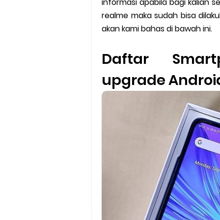
informasi apabila bagi kalia
Batas Saldo Untuk Akun Gopa
realme maka sudah bisa dilak
Cara Mudah Melihat QR dan 
akan kami bahas di bawah ini.
Enroute Drop: Arti dan Penjel
Daftar Smar
Cara Transfer Gopay ke Sho
upgrade Androi
Cara Ping Server Shopee Food
Cara Menghubungi CS Lalamo
Cara Mengatasi Aplikasi Goj
DNS Server Gojek Driver Terba