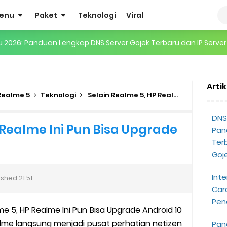
enu
Paket
Teknologi
Viral
gertian, Cara Kerja, Manfaat, Contoh Penerapan, hingga Masa D
 ENHYPEN di Jakarta: Tips War Tiket, Persiapan, dan Hal yang P
Arti
Pendapatan Grabcar Terbaru
Realme 5
Teknologi
Selain Realme 5, HP Realme Ini Pun Bisa Upgrade Android 10
t: Syarat dan Komisinya
DNS 
 Realme Ini Pun Bisa Upgrade
Pan
at Diterima
Ter
Goj
tri Online Terbaru Dari Grab
Inte
ished
21.51
ojek Gratis
Car
Pen
 5, HP Realme Ini Pun Bisa Upgrade Android 10
partner
lme langsung menjadi pusat perhatian netizen
Pan