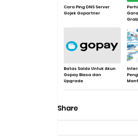
Cara Ping DNS Server
Perh
Gojek Gopartner
Gara
Grab
Batas Saldo Untuk Akun
Inter
Gopay Biasa dan
Penge
Upgrade
Manf
Pene
Dep
Share