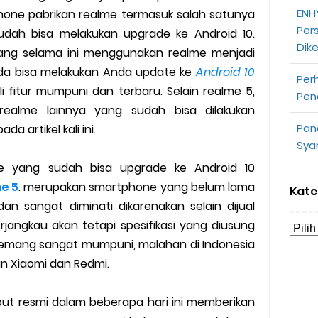
ENHY
one pabrikan realme termasuk salah satunya
opeepay Sendiri dan Orang Lain
Per
udah bisa melakukan upgrade ke Android 10.
Dik
uk Driver
ang selama ini menggunakan realme menjadi
da bisa melakukan Anda update ke
Android 10
Per
 Ojek Online
 fitur mumpuni dan terbaru. Selain realme 5,
Pen
ealme lainnya yang sudah bisa dilakukan
n Akun Gojek Dibekukan
Pan
a artikel kali ini.
Sya
n Grab Sesuai dengan Orderan
e yang sudah bisa upgrade ke Android 10
omsel Mitra Gojek
e 5
. merupakan smartphone yang belum lama
Kate
dan sangat diminati dikarenakan selain dijual
n Mudah
jangkau akan tetapi spesifikasi yang diusung
memang sangat mumpuni, malahan di Indonesia
d yang Perlu Kamu Ketahui
gan Xiaomi dan Redmi.
a Motor dan Mobil 2023
but resmi dalam beberapa hari ini memberikan