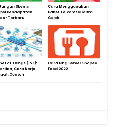
itungan Skema
Cara Menggunakan
nsi Pendapatan
Paket Telkomsel Mitra
car Terbaru
Gojek
net of Things (IoT):
Cara Ping Server Shopee
rtian, Cara Kerja,
Food 2022
aat, Contoh
rapan, hingga Masa
annya