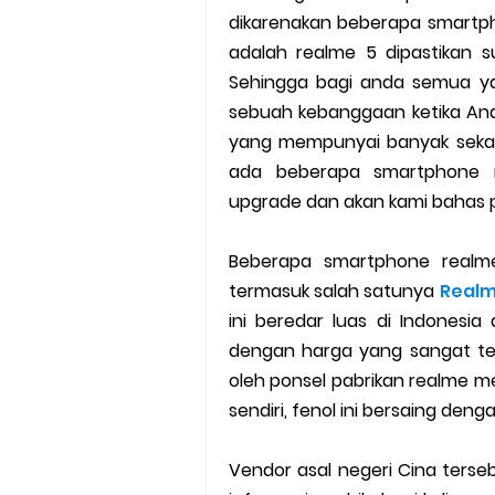
dikarenakan beberapa smartph
Cara Mudah Melihat Nomor Sh
adalah realme 5 dipastikan s
7 Cara Mudah Top Up Grab unt
Sehingga bagi anda semua y
sebuah kebanggaan ketika An
5 Versi Map Paling Gacor Untuk
yang mempunyai banyak sekali
ada beberapa smartphone r
Penyebab dan Cara Memulihka
upgrade dan akan kami bahas pad
Cara Menghitung Penghasila
Beberapa smartphone realm
Cara Menggunakan Paket Telk
termasuk salah satunya
Realm
ini beredar luas di Indonesia 
5 Cara Top Up InDriver denga
dengan harga yang sangat ter
oleh ponsel pabrikan realme 
5 Biaya Potongan Shopee Foo
sendiri, fenol ini bersaing den
10 Cara Jitu Autobid Untuk Lal
Vendor asal negeri Cina terse