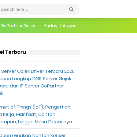
epannya
Friday, 7 August
erlu Diketahui
kel Terbaru
Server Gojek Driver Terbaru 2026:
duan Lengkap DNS Server Gojek
baru dan IP Server GoPartner
ek
rnet of Things (IoT): Pengertian,
a Kerja, Manfaat, Contoh
erapan, hingga Masa Depannya
duan Lengkap Nonton Konser