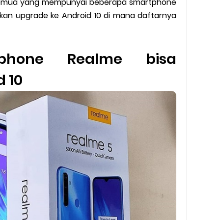
n semua yang mempunyai beberapa smartphone
y Biasa dan Upgrade
ukan upgrade ke Android 10 di mana daftarnya
Barcode Shopeepay
asan Resi Gosend
tphone Realme bisa
peepay Tanpa Potongan
d 10
 2022
ve dan Jam Operasionalnya
ek Mengalami Gangguan
ru 2026: Panduan Lengkap DNS Server Gojek Terbaru dan IP Serve