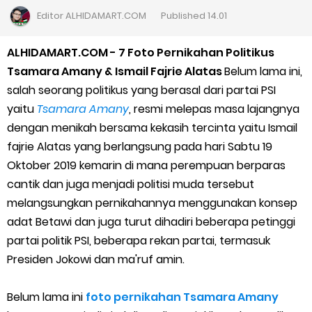
Cara Daftar Goshop agar Cepat Diterima
Editor
ALHIDAMART.COM
Published
14.01
Apa itu Grab Saap? Layanan Antri Online Terbaru Dari Grab
ALHIDAMART.COM - 7 Foto Pernikahan Politikus
Tsamara Amany & Ismail Fajrie Alatas
Belum lama ini,
Cara Jitu Mendapat Voucher Gojek Gratis
salah seorang politikus yang berasal dari partai PSI
yaitu
Tsamara Amany
, resmi melepas masa lajangnya
Cara Ping DNS Server Gojek Gopartner
dengan menikah bersama kekasih tercinta yaitu Ismail
fajrie Alatas yang berlangsung pada hari Sabtu 19
Cara Mudah Melihat Nomor Shopeepay Sendiri dan Orang Lain
Oktober 2019 kemarin di mana perempuan berparas
7 Cara Mudah Top Up Grab untuk Driver
cantik dan juga menjadi politisi muda tersebut
melangsungkan pernikahannya menggunakan konsep
5 Versi Map Paling Gacor Untuk Ojek Online
adat Betawi dan juga turut dihadiri beberapa petinggi
partai politik PSI, beberapa rekan partai, termasuk
Penyebab dan Cara Memulihkan Akun Gojek Dibekukan
Presiden Jokowi dan ma'ruf amin.
Cara Menghitung Penghasilan Grab Sesuai dengan Orderan
Belum lama ini
foto pernikahan Tsamara Amany