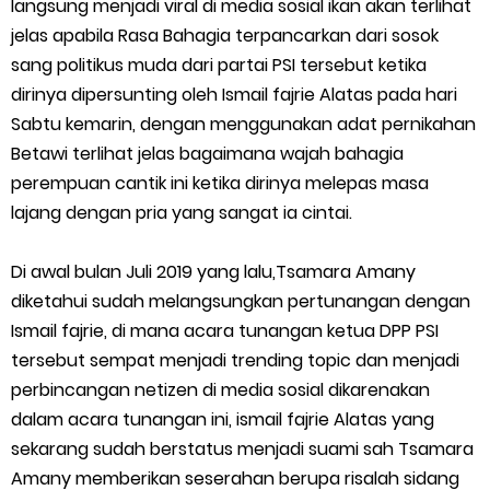
langsung menjadi viral di media sosial ikan akan terlihat
Cara Menggunakan Paket Telkomsel Mitra Gojek
jelas apabila Rasa Bahagia terpancarkan dari sosok
5 Cara Top Up InDriver dengan Mudah
sang politikus muda dari partai PSI tersebut ketika
dirinya dipersunting oleh Ismail fajrie Alatas pada hari
5 Biaya Potongan Shopee Food yang Perlu Kamu Ketahui
Sabtu kemarin, dengan menggunakan adat pernikahan
Betawi terlihat jelas bagaimana wajah bahagia
10 Cara Jitu Autobid Untuk Lala Motor dan Mobil 2023
perempuan cantik ini ketika dirinya melepas masa
lajang dengan pria yang sangat ia cintai.
Batas Saldo Untuk Akun Gopay Biasa dan Upgrade
Cara Mudah Melihat QR dan Barcode Shopeepay
Di awal bulan Juli 2019 yang lalu,Tsamara Amany
diketahui sudah melangsungkan pertunangan dengan
Enroute Drop: Arti dan Penjelasan Resi Gosend
Ismail fajrie, di mana acara tunangan ketua DPP PSI
tersebut sempat menjadi trending topic dan menjadi
Cara Transfer Gopay ke Shopeepay Tanpa Potongan
perbincangan netizen di media sosial dikarenakan
dalam acara tunangan ini, ismail fajrie Alatas yang
Cara Ping Server Shopee Food 2022
sekarang sudah berstatus menjadi suami sah Tsamara
Amany memberikan seserahan berupa risalah sidang
Cara Menghubungi CS Lalamove dan Jam Operasionalnya