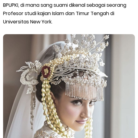
BPUPKI, di mana sang suami dikenal sebagai seorang
Cara Mengatasi Aplikasi Gojek Mengalami Gangguan
Profesor studi kajian Islam dan Timur Tengah di
Universitas New York.
DNS Server Gojek Driver Terbaru 2026: Panduan Lengkap DNS
Server Gojek Terbaru dan IP Server GoPartner Gojek
Monday, 10 August