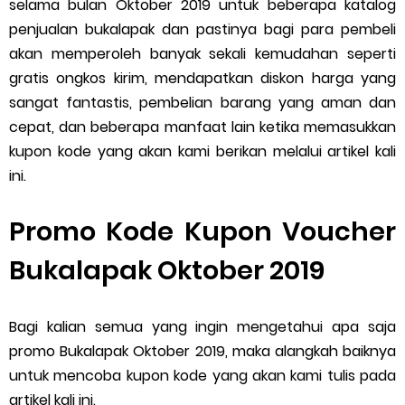
selama bulan Oktober 2019 untuk beberapa katalog
Cara Menggunakan Paket Telkomsel Mitra Gojek
penjualan bukalapak dan pastinya bagi para pembeli
5 Cara Top Up InDriver dengan Mudah
akan memperoleh banyak sekali kemudahan seperti
gratis ongkos kirim, mendapatkan diskon harga yang
5 Biaya Potongan Shopee Food yang Perlu Kamu Ketahui
sangat fantastis, pembelian barang yang aman dan
cepat, dan beberapa manfaat lain ketika memasukkan
10 Cara Jitu Autobid Untuk Lala Motor dan Mobil 2023
kupon kode yang akan kami berikan melalui artikel kali
ini.
Batas Saldo Untuk Akun Gopay Biasa dan Upgrade
Cara Mudah Melihat QR dan Barcode Shopeepay
Promo Kode Kupon Voucher
Bukalapak Oktober 2019
Enroute Drop: Arti dan Penjelasan Resi Gosend
Cara Transfer Gopay ke Shopeepay Tanpa Potongan
Bagi kalian semua yang ingin mengetahui apa saja
promo Bukalapak Oktober 2019, maka alangkah baiknya
Cara Ping Server Shopee Food 2022
untuk mencoba kupon kode yang akan kami tulis pada
Cara Menghubungi CS Lalamove dan Jam Operasionalnya
artikel kali ini.