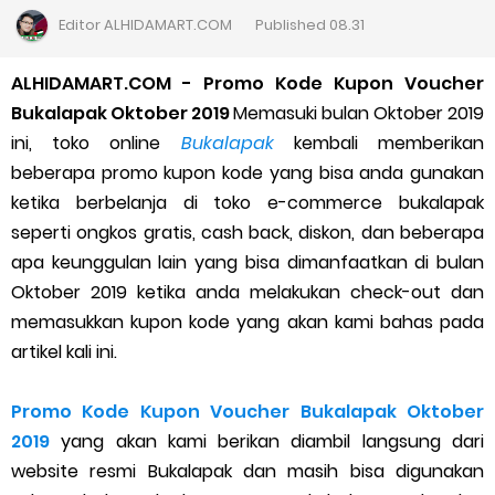
Cara Daftar Goshop agar Cepat Diterima
Editor
ALHIDAMART.COM
Published
08.31
Apa itu Grab Saap? Layanan Antri Online Terbaru Dari Grab
ALHIDAMART.COM - Promo Kode Kupon Voucher
Bukalapak Oktober 2019
Memasuki bulan Oktober 2019
Cara Jitu Mendapat Voucher Gojek Gratis
ini, toko online
Bukalapak
kembali memberikan
beberapa promo kupon kode yang bisa anda gunakan
Cara Ping DNS Server Gojek Gopartner
ketika berbelanja di toko e-commerce bukalapak
seperti ongkos gratis, cash back, diskon, dan beberapa
Cara Mudah Melihat Nomor Shopeepay Sendiri dan Orang Lain
apa keunggulan lain yang bisa dimanfaatkan di bulan
7 Cara Mudah Top Up Grab untuk Driver
Oktober 2019 ketika anda melakukan check-out dan
memasukkan kupon kode yang akan kami bahas pada
5 Versi Map Paling Gacor Untuk Ojek Online
artikel kali ini.
Penyebab dan Cara Memulihkan Akun Gojek Dibekukan
Promo Kode Kupon Voucher Bukalapak Oktober
2019
yang akan kami berikan diambil langsung dari
Cara Menghitung Penghasilan Grab Sesuai dengan Orderan
website resmi Bukalapak dan masih bisa digunakan