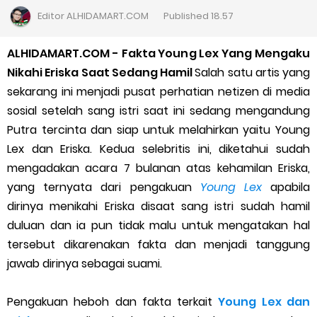
Cara Daftar Goshop agar Cepat Diterima
Editor
ALHIDAMART.COM
Published
18.57
Apa itu Grab Saap? Layanan Antri Online Terbaru Dari Grab
ALHIDAMART.COM - Fakta Young Lex Yang Mengaku
Nikahi Eriska Saat Sedang Hamil
Salah satu artis yang
Cara Jitu Mendapat Voucher Gojek Gratis
sekarang ini menjadi pusat perhatian netizen di media
sosial setelah sang istri saat ini sedang mengandung
Cara Ping DNS Server Gojek Gopartner
Putra tercinta dan siap untuk melahirkan yaitu Young
Lex dan Eriska. Kedua selebritis ini, diketahui sudah
Cara Mudah Melihat Nomor Shopeepay Sendiri dan Orang Lain
mengadakan acara 7 bulanan atas kehamilan Eriska,
7 Cara Mudah Top Up Grab untuk Driver
yang ternyata dari pengakuan
Young Lex
apabila
dirinya menikahi Eriska disaat sang istri sudah hamil
5 Versi Map Paling Gacor Untuk Ojek Online
duluan dan ia pun tidak malu untuk mengatakan hal
tersebut dikarenakan fakta dan menjadi tanggung
Penyebab dan Cara Memulihkan Akun Gojek Dibekukan
jawab dirinya sebagai suami.
Cara Menghitung Penghasilan Grab Sesuai dengan Orderan
Pengakuan heboh dan fakta terkait
Young Lex dan