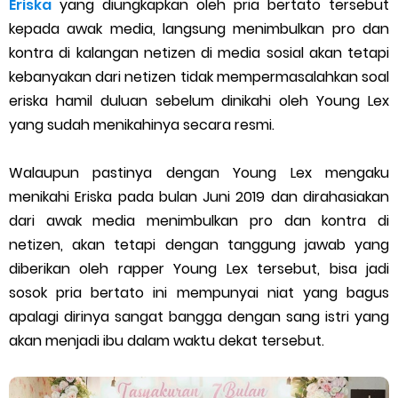
Eriska
yang diungkapkan oleh pria bertato tersebut
Cara Menggunakan Paket Telkomsel Mitra Gojek
kepada awak media, langsung menimbulkan pro dan
5 Cara Top Up InDriver dengan Mudah
kontra di kalangan netizen di media sosial akan tetapi
kebanyakan dari netizen tidak mempermasalahkan soal
5 Biaya Potongan Shopee Food yang Perlu Kamu Ketahui
eriska hamil duluan sebelum dinikahi oleh Young Lex
yang sudah menikahinya secara resmi.
10 Cara Jitu Autobid Untuk Lala Motor dan Mobil 2023
Walaupun pastinya dengan Young Lex mengaku
Batas Saldo Untuk Akun Gopay Biasa dan Upgrade
menikahi Eriska pada bulan Juni 2019 dan dirahasiakan
Cara Mudah Melihat QR dan Barcode Shopeepay
dari awak media menimbulkan pro dan kontra di
netizen, akan tetapi dengan tanggung jawab yang
Enroute Drop: Arti dan Penjelasan Resi Gosend
diberikan oleh rapper Young Lex tersebut, bisa jadi
sosok pria bertato ini mempunyai niat yang bagus
Cara Transfer Gopay ke Shopeepay Tanpa Potongan
apalagi dirinya sangat bangga dengan sang istri yang
akan menjadi ibu dalam waktu dekat tersebut.
Cara Ping Server Shopee Food 2022
Cara Menghubungi CS Lalamove dan Jam Operasionalnya