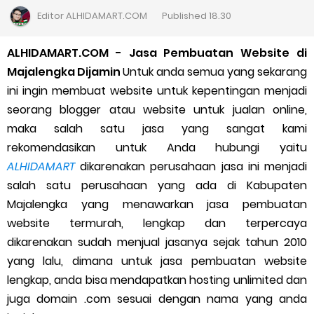
Cara Daftar Goshop agar Cepat Diterima
Editor
ALHIDAMART.COM
Published
18.30
Apa itu Grab Saap? Layanan Antri Online Terbaru Dari Grab
ALHIDAMART.COM - Jasa Pembuatan Website di
Majalengka Dijamin
Untuk
anda semua yang sekarang
Cara Jitu Mendapat Voucher Gojek Gratis
ini ingin membuat website untuk kepentingan menjadi
seorang blogger atau website untuk jualan online,
Cara Ping DNS Server Gojek Gopartner
maka salah satu jasa yang sangat kami
rekomendasikan untuk Anda hubungi yaitu
Cara Mudah Melihat Nomor Shopeepay Sendiri dan Orang Lain
ALHIDAMART
dikarenakan perusahaan jasa ini menjadi
7 Cara Mudah Top Up Grab untuk Driver
salah satu perusahaan yang ada di Kabupaten
Majalengka yang menawarkan jasa pembuatan
5 Versi Map Paling Gacor Untuk Ojek Online
website termurah, lengkap dan terpercaya
dikarenakan sudah menjual jasanya sejak tahun 2010
Penyebab dan Cara Memulihkan Akun Gojek Dibekukan
yang lalu, dimana untuk jasa pembuatan website
lengkap, anda bisa mendapatkan hosting unlimited dan
Cara Menghitung Penghasilan Grab Sesuai dengan Orderan
juga domain .com sesuai dengan nama yang anda