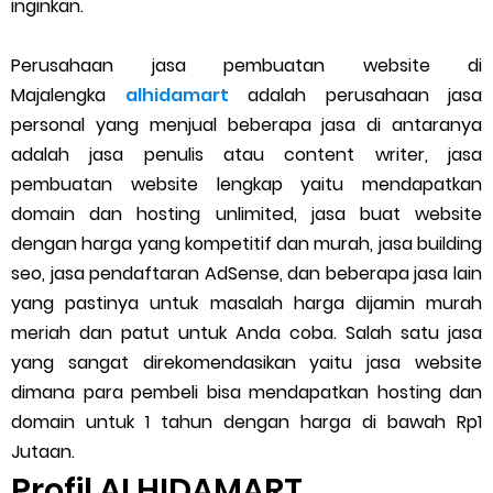
inginkan.
Cara Menggunakan Paket Telkomsel Mitra Gojek
5 Cara Top Up InDriver dengan Mudah
Perusahaan jasa pembuatan website di
Majalengka
alhidamart
adalah perusahaan jasa
5 Biaya Potongan Shopee Food yang Perlu Kamu Ketahui
personal yang menjual beberapa jasa di antaranya
adalah jasa penulis atau content writer, jasa
10 Cara Jitu Autobid Untuk Lala Motor dan Mobil 2023
pembuatan website lengkap yaitu mendapatkan
domain dan hosting unlimited, jasa buat website
Batas Saldo Untuk Akun Gopay Biasa dan Upgrade
dengan harga yang kompetitif dan murah, jasa building
Cara Mudah Melihat QR dan Barcode Shopeepay
seo, jasa pendaftaran AdSense, dan beberapa jasa lain
yang pastinya untuk masalah harga dijamin murah
Enroute Drop: Arti dan Penjelasan Resi Gosend
meriah dan patut untuk Anda coba. Salah satu jasa
yang sangat direkomendasikan yaitu jasa website
Cara Transfer Gopay ke Shopeepay Tanpa Potongan
dimana para pembeli bisa mendapatkan hosting dan
domain untuk 1 tahun dengan harga di bawah Rp1
Cara Ping Server Shopee Food 2022
Jutaan.
Profil ALHIDAMART
Cara Menghubungi CS Lalamove dan Jam Operasionalnya