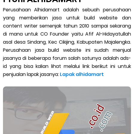
Perusahaan Alhidamart adalah sebuah perusahaan
Cara Mengatasi Aplikasi Gojek Mengalami Gangguan
yang memberikan jasa untuk build website dan
DNS Server Gojek Driver Terbaru 2026: Panduan Lengkap DNS
content writer semenjak tahun 2010 sampai sekarang
di mana untuk CO Founder yaitu Afif Al-Hidayatullah
Server Gojek Terbaru dan IP Server GoPartner Gojek
asal desa Sindang, Kec Cikijing, Kabupaten Majalengka.
Perusahaan jasa build website ini sudah menjual
Sunday, 9 August
jasanya di beberapa forum salah satunya adalah ads-
id yang bisa kalian lihat melalui link berikut ini untuk
penjualan lapak jasanya:
Lapak alhidamart