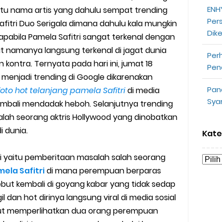
ENHY
u nama artis yang dahulu sempat trending
opeepay Sendiri dan Orang Lain
Per
fitri Duo Serigala dimana dahulu kala mungkin
Dik
uk Driver
apabila Pamela Safitri sangat terkenal dengan
 namanya langsung terkenal di jagat dunia
Per
 Ojek Online
ontra. Ternyata pada hari ini, jumat 18
Pen
menjadi trending di Google dikarenakan
n Akun Gojek Dibekukan
Pan
foto hot telanjang pamela Safitri
di media
Sya
kembali mendadak heboh. Selanjutnya trending
n Grab Sesuai dengan Orderan
alah seorang aktris Hollywood yang dinobatkan
omsel Mitra Gojek
 dunia.
Kate
n Mudah
ni yaitu pemberitaan masalah salah seorang
ela Safitri
di mana perempuan berparas
d yang Perlu Kamu Ketahui
ebut kembali di goyang kabar yang tidak sedap
 dan hot dirinya langsung viral di media sosial
a Motor dan Mobil 2023
but memperlihatkan dua orang perempuan