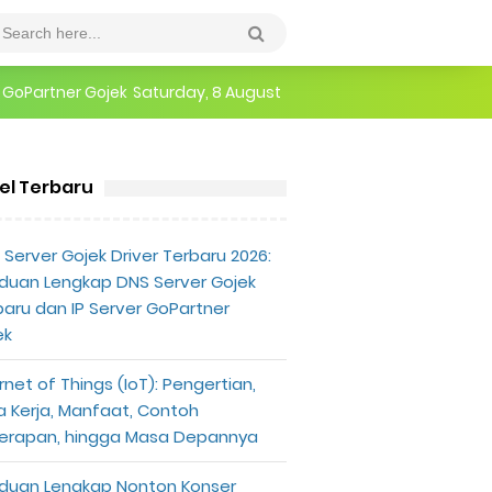
epannya
Saturday, 8 August
erlu Diketahui
kel Terbaru
Viral
Viral Google: Foto Hot Pamela Safitri dan Be
Server Gojek Driver Terbaru 2026:
duan Lengkap DNS Server Gojek
baru dan IP Server GoPartner
ek
rnet of Things (IoT): Pengertian,
a Kerja, Manfaat, Contoh
erapan, hingga Masa Depannya
duan Lengkap Nonton Konser