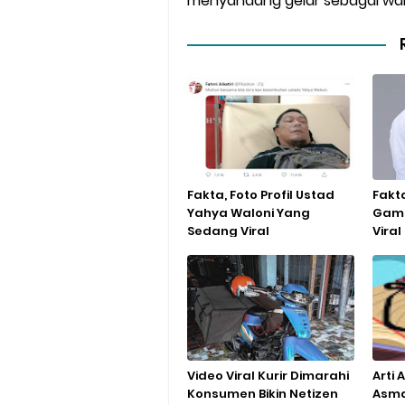
menyandang gelar sebagai wani
Fakta, Foto Profil Ustad
Fakt
Yahya Waloni Yang
Game
Sedang Viral
Viral
Video Viral Kurir Dimarahi
Arti
Konsumen Bikin Netizen
Asma