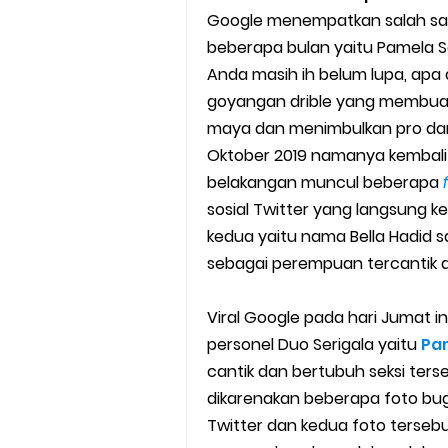
Google menempatkan salah sat
Cara Mudah Melihat Nomor Sh
beberapa bulan yaitu Pamela Sa
7 Cara Mudah Top Up Grab unt
Anda masih ih belum lupa, apa 
goyangan drible yang membuat
5 Versi Map Paling Gacor Untuk
maya dan menimbulkan pro dan k
Oktober 2019 namanya kembali 
Penyebab dan Cara Memulihka
belakangan muncul beberapa
sosial Twitter yang langsung 
Cara Menghitung Penghasila
kedua yaitu nama Bella Hadid s
Cara Menggunakan Paket Telk
sebagai perempuan tercantik di
5 Cara Top Up InDriver denga
Viral Google pada hari Jumat i
personel Duo Serigala yaitu
Pam
5 Biaya Potongan Shopee Foo
cantik dan bertubuh seksi ters
dikarenakan beberapa foto bugil
10 Cara Jitu Autobid Untuk Lal
Twitter dan kedua foto terse