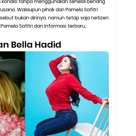
 kondisi tanpa menggunakan sehelai benang
y Biasa dan Upgrade
sana. Walaupun pihak dari Pamela Safitri
Barcode Shopeepay
sebut bukan dirinya, namun tetap saja netizen
amela Safitri dan informasi terbaru.
asan Resi Gosend
an Bella Hadid
peepay Tanpa Potongan
 2022
ve dan Jam Operasionalnya
ek Mengalami Gangguan
ru 2026: Panduan Lengkap DNS Server Gojek Terbaru dan IP Serve