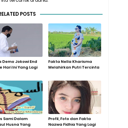
ta tercantik di dunia.
RELATED POSTS
a Demo Jokowi End
Fakta Nella Kharisma
 Hari Ini Yang Lagi
Melahirkan Putri Tercinta
 As Sami Dalam
Profil, Foto dan Fakta
ul Husna Yang
Nazwa Fidhia Yang Lagi