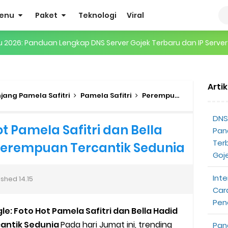
enu
Paket
Teknologi
Viral
gertian, Cara Kerja, Manfaat, Contoh Penerapan, hingga Masa D
 ENHYPEN di Jakarta: Tips War Tiket, Persiapan, dan Hal yang P
Arti
Pendapatan Grabcar Terbaru
jang Pamela Safitri
Pamela Safitri
Perempuan Tercantik di Dunia
t: Syarat dan Komisinya
DNS 
ot Pamela Safitri dan Bella
Pan
at Diterima
Ter
Perempuan Tercantik Sedunia
Goj
tri Online Terbaru Dari Grab
Inte
ished
14.15
ojek Gratis
Car
Pen
e: Foto Hot Pamela Safitri dan Bella Hadid
partner
antik Sedunia
Pada hari Jumat ini, trending
Pan