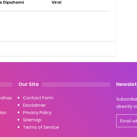
s Dipahami
Viral
Our Site
Newslet
bahas
Contact Form
Subscribe 
Disclaimer
directly v
dan
Privacy Policy
Sitemap
Terms of Service