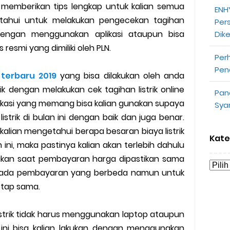
kan memberikan tips lengkap untuk kalian semua
ENHY
opeepay Sendiri dan Orang Lain
hui untuk melakukan pengecekan tagihan
Per
a dengan menggunakan aplikasi ataupun bisa
Dik
uk Driver
 resmi yang dimiliki oleh PLN.
Per
 Ojek Online
Pen
 terbaru 2019
yang bisa dilakukan oleh anda
n Akun Gojek Dibekukan
 dengan melakukan cek tagihan listrik online
Pan
kasi yang memang bisa kalian gunakan supaya
Sya
n Grab Sesuai dengan Orderan
trik di bulan ini dengan baik dan juga benar.
alian mengetahui berapa besaran biaya listrik
omsel Mitra Gojek
Kate
 ini, maka pastinya kalian akan terlebih dahulu
kan saat pembayaran harga dipastikan sama
n Mudah
n ada pembayaran yang berbeda namun untuk
d yang Perlu Kamu Ketahui
tetap sama.
a Motor dan Mobil 2023
istrik tidak harus menggunakan laptop ataupun
ini bisa kalian lakukan dengan menggunakan