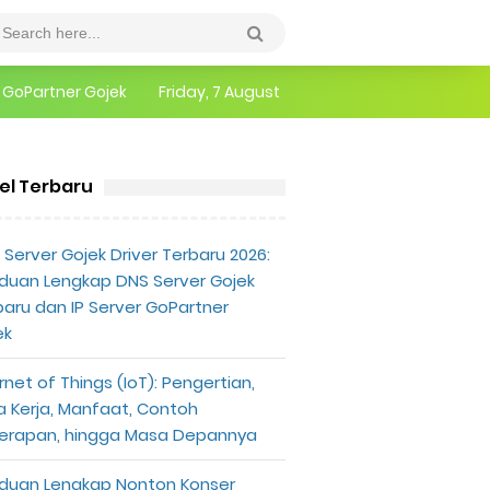
epannya
Friday, 7 August
erlu Diketahui
kel Terbaru
Server Gojek Driver Terbaru 2026:
duan Lengkap DNS Server Gojek
baru dan IP Server GoPartner
ek
rnet of Things (IoT): Pengertian,
a Kerja, Manfaat, Contoh
erapan, hingga Masa Depannya
duan Lengkap Nonton Konser