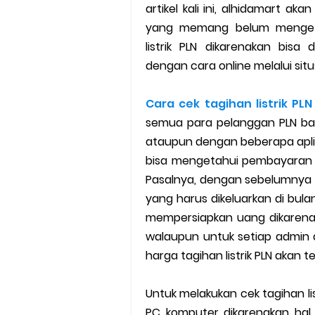
artikel kali ini, alhidamart a
Cara Mudah Melihat Nomor Sh
yang memang belum mengeta
listrik PLN dikarenakan bis
7 Cara Mudah Top Up Grab unt
dengan cara online melalui situs
5 Versi Map Paling Gacor Untuk
Cara cek tagihan listrik PLN
Penyebab dan Cara Memulihka
semua para pelanggan PLN baik
ataupun dengan beberapa apli
Cara Menghitung Penghasila
bisa mengetahui pembayaran lis
Pasalnya, dengan sebelumnya k
Cara Menggunakan Paket Telk
yang harus dikeluarkan di bulan
mempersiapkan uang dikarena
5 Cara Top Up InDriver denga
walaupun untuk setiap admi
5 Biaya Potongan Shopee Foo
harga tagihan listrik PLN akan 
10 Cara Jitu Autobid Untuk Lal
Untuk melakukan cek tagihan l
PC komputer dikarenakan hal 