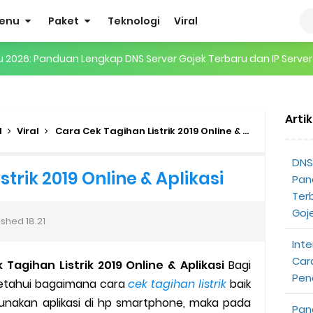
enu
Paket
Teknologi
Viral
gertian, Cara Kerja, Manfaat, Contoh Penerapan, hingga Masa D
 ENHYPEN di Jakarta: Tips War Tiket, Persiapan, dan Hal yang P
Arti
Pendapatan Grabcar Terbaru
N
Viral
Cara Cek Tagihan Listrik 2019 Online & Aplikasi
t: Syarat dan Komisinya
DNS 
trik 2019 Online & Aplikasi
Pan
at Diterima
Ter
Goj
ished
18.21
tri Online Terbaru Dari Grab
Inte
ojek Gratis
Car
agihan Listrik 2019 Online & Aplikasi
Bagi
Pen
getahui bagaimana cara
cek tagihan listrik
baik
partner
nakan aplikasi di hp smartphone, maka pada
Pan