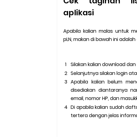
Cek tagihan li
aplikasi
Apabila kalian malas untuk m
pLN, makan di bawah ini adala
Silakan kalian download dan i
Selanjutnya silakan login at
Apabila kalian belum men
disediakan diantaranya n
email, nomor HP, dan masuk
Di apabila kalian sudah daft
tertera dengan jelas informas