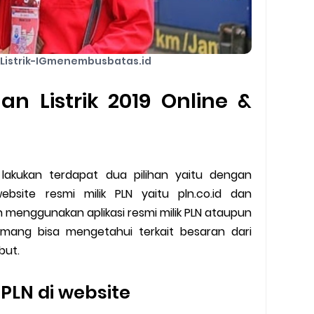
 Listrik-IGmenembusbatas.id
n Listrik 2019 Online &
 lakukan terdapat dua pilihan yaitu dengan
bsite resmi milik PLN yaitu pln.co.id dan
 menggunakan aplikasi resmi milik PLN ataupun
emang bisa mengetahui terkait besaran dari
ebut.
k PLN di website