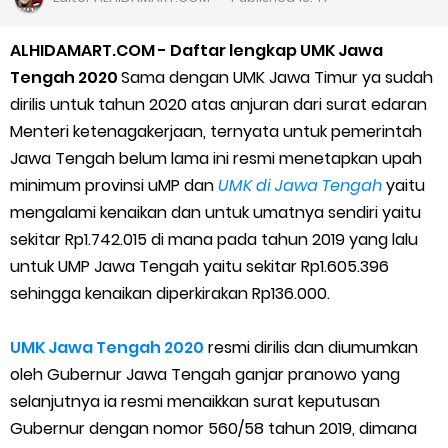
Cara Daftar Goshop agar Cepat Diterima
ALHIDAMART.COM - Daftar lengkap UMK Jawa
Apa itu Grab Saap? Layanan Antri Online Terbaru Dari Grab
Tengah 2020
Sama dengan UMK Jawa Timur ya sudah
dirilis untuk tahun 2020 atas anjuran dari surat edaran
Cara Jitu Mendapat Voucher Gojek Gratis
Menteri ketenagakerjaan, ternyata untuk pemerintah
Jawa Tengah belum lama ini resmi menetapkan upah
Cara Ping DNS Server Gojek Gopartner
minimum provinsi uMP dan
UMK di Jawa Tengah
yaitu
mengalami kenaikan dan untuk umatnya sendiri yaitu
Cara Mudah Melihat Nomor Shopeepay Sendiri dan Orang Lain
sekitar Rp1.742.015 di mana pada tahun 2019 yang lalu
7 Cara Mudah Top Up Grab untuk Driver
untuk UMP Jawa Tengah yaitu sekitar Rp1.605.396
sehingga kenaikan diperkirakan Rp136.000.
5 Versi Map Paling Gacor Untuk Ojek Online
UMK Jawa Tengah 2020
resmi dirilis dan diumumkan
Penyebab dan Cara Memulihkan Akun Gojek Dibekukan
oleh Gubernur Jawa Tengah ganjar pranowo yang
selanjutnya ia resmi menaikkan surat keputusan
Cara Menghitung Penghasilan Grab Sesuai dengan Orderan
Gubernur dengan nomor 560/58 tahun 2019, dimana