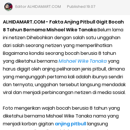
7 Cara Mudah Top Up Grab untuk Driver
Editor
ALHIDAMART.COM
Published
19.07
5 Versi Map Paling Gacor Untuk Ojek Online
ALHIDAMART.COM - Fakta Anjing Pitbull Gigit Bocah
8 Tahun Bernama Mishael Wike Tanaka
Belum lama
Penyebab dan Cara Memulihkan Akun Gojek Dibekukan
ini netizen Dihebohkan dengan salah satu unggahan
dari salah seorang netizen yang memperlihatkan
Cara Menghitung Penghasilan Grab Sesuai dengan Orderan
Bagaimana kondisi seorang bocah berusia 8 tahun
yang diketahui bernama
Mishael Wike Tanaka
yang
Cara Menggunakan Paket Telkomsel Mitra Gojek
harus digigit oleh anjing peliharaan jenis pitbull, dimana
5 Cara Top Up InDriver dengan Mudah
yang mengunggah pertama kali adalah ibunya sendiri
dan ternyata, unggahan tersebut langsung mendadak
5 Biaya Potongan Shopee Food yang Perlu Kamu Ketahui
viral dan menjadi perbincangan netizen di media sosial.
10 Cara Jitu Autobid Untuk Lala Motor dan Mobil 2023
Foto mengerikan wajah bocah berusia 8 tahun yang
diketahui bernama Mishael Wike Tanaka nama yang
Batas Saldo Untuk Akun Gopay Biasa dan Upgrade
menjadi korban gigitan
anjing pitbull
langsung