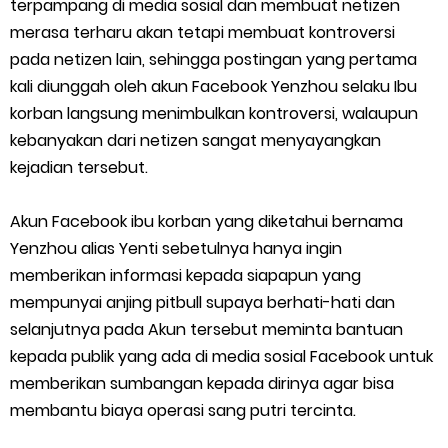
terpampang di media sosial dan membuat netizen
Cara Mudah Melihat QR dan Barcode Shopeepay
merasa terharu akan tetapi membuat kontroversi
Enroute Drop: Arti dan Penjelasan Resi Gosend
pada netizen lain, sehingga postingan yang pertama
kali diunggah oleh akun Facebook Yenzhou selaku Ibu
Cara Transfer Gopay ke Shopeepay Tanpa Potongan
korban langsung menimbulkan kontroversi, walaupun
kebanyakan dari netizen sangat menyayangkan
Cara Ping Server Shopee Food 2022
kejadian tersebut.
Cara Menghubungi CS Lalamove dan Jam Operasionalnya
Akun Facebook ibu korban yang diketahui bernama
Cara Mengatasi Aplikasi Gojek Mengalami Gangguan
Yenzhou alias Yenti sebetulnya hanya ingin
memberikan informasi kepada siapapun yang
DNS Server Gojek Driver Terbaru 2026: Panduan Lengkap DNS
mempunyai anjing pitbull supaya berhati-hati dan
selanjutnya pada Akun tersebut meminta bantuan
Server Gojek Terbaru dan IP Server GoPartner Gojek
kepada publik yang ada di media sosial Facebook untuk
memberikan sumbangan kepada dirinya agar bisa
Internet of Things (IoT): Pengertian, Cara Kerja, Manfaat,
membantu biaya operasi sang putri tercinta.
Contoh Penerapan, hingga Masa Depannya