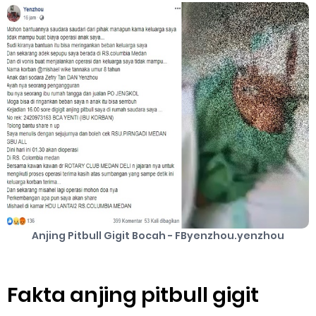
Panduan Lengkap Nonton Konser ENHYPEN di Jakarta: Tips War
Tiket, Persiapan, dan Hal yang Perlu Diketahui
Perhitungan Skema Garansi Pendapatan Grabcar Terbaru
Friday, 7 August
Anjing Pitbull Gigit Bocah - FByenzhou.yenzhou
Fakta anjing pitbull gigit