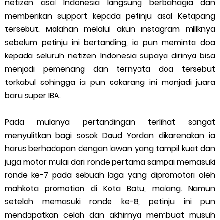
netizen asal Indonesia langsung berbahagia dan
Cara Menggunakan Paket Telkomsel Mitra Gojek
memberikan support kepada petinju asal Ketapang
5 Cara Top Up InDriver dengan Mudah
tersebut. Malahan melalui akun Instagram miliknya
sebelum petinju ini bertanding, ia pun meminta doa
5 Biaya Potongan Shopee Food yang Perlu Kamu Ketahui
kepada seluruh netizen Indonesia supaya dirinya bisa
menjadi pemenang dan ternyata doa tersebut
10 Cara Jitu Autobid Untuk Lala Motor dan Mobil 2023
terkabul sehingga ia pun sekarang ini menjadi juara
baru super IBA.
Batas Saldo Untuk Akun Gopay Biasa dan Upgrade
Cara Mudah Melihat QR dan Barcode Shopeepay
Pada mulanya pertandingan terlihat sangat
menyulitkan bagi sosok Daud Yordan dikarenakan ia
Enroute Drop: Arti dan Penjelasan Resi Gosend
harus berhadapan dengan lawan yang tampil kuat dan
juga motor mulai dari ronde pertama sampai memasuki
Cara Transfer Gopay ke Shopeepay Tanpa Potongan
ronde ke-7 pada sebuah laga yang dipromotori oleh
mahkota promotion di Kota Batu, malang. Namun
Cara Ping Server Shopee Food 2022
setelah memasuki ronde ke-8, petinju ini pun
mendapatkan celah dan akhirnya membuat musuh
Cara Menghubungi CS Lalamove dan Jam Operasionalnya