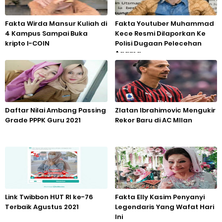
Fakta Wirda Mansur Kuliah di
Fakta Youtuber Muhammad
4 Kampus Sampai Buka
Kece Resmi Dilaporkan Ke
kripto I-COIN
Polisi Dugaan Pelecehan
Agama
Daftar Nilai Ambang Passing
Zlatan Ibrahimovic Mengukir
Grade PPPK Guru 2021
Rekor Baru di AC MIlan
Link Twibbon HUT RI ke-76
Fakta Elly Kasim Penyanyi
Terbaik Agustus 2021
Legendaris Yang Wafat Hari
Ini