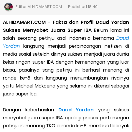
Cara Daftar Goshop agar Cepat Diterima
Editor
ALHIDAMART.COM
Published
18.40
Apa itu Grab Saap? Layanan Antri Online Terbaru Dari Grab
ALHIDAMART.COM - Fakta dan Profil Daud Yordan
Sukses Menyabet Juara Super IBA
Belum lama ini
Cara Jitu Mendapat Voucher Gojek Gratis
salah seorang petinju asal Indonesia bernama
Daud
Yordan
langsung menjadi perbincangan netizen di
Cara Ping DNS Server Gojek Gopartner
media sosial setelah dirinya sukses menjadi juara dunia
kelas ringan super IBA dengan kemenangan yang luar
Cara Mudah Melihat Nomor Shopeepay Sendiri dan Orang Lain
biasa, pasalnya sang petinju ini berhasil menang di
7 Cara Mudah Top Up Grab untuk Driver
ronde ke-8 dan langsung menumbangkan rivalnya
yaitu Michael Mokoena yang selama ini dikenal sebagai
5 Versi Map Paling Gacor Untuk Ojek Online
juara super Iba.
Penyebab dan Cara Memulihkan Akun Gojek Dibekukan
Dengan keberhasilan
Daud Yordan
yang sukses
menyabet juara super IBA apalagi proses pertarungan
Cara Menghitung Penghasilan Grab Sesuai dengan Orderan
petinju ini menang TKO di ronde ke-8, membuat banyak