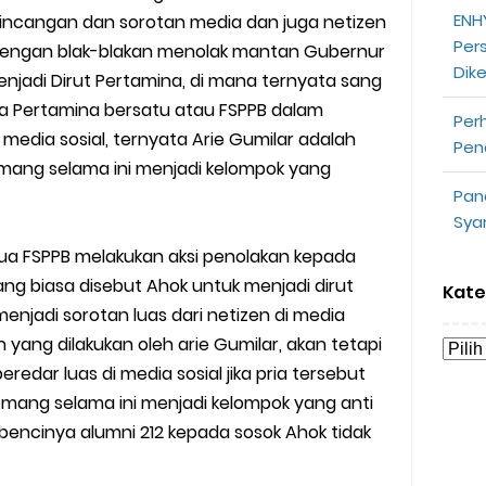
ENHY
incangan dan sorotan media dan juga netizen
opeepay Sendiri dan Orang Lain
Per
ni dengan blak-blakan menolak mantan Gubernur
Dik
uk Driver
njadi Dirut Pertamina, di mana ternyata sang
rja Pertamina bersatu atau FSPPB dalam
Per
 Ojek Online
media sosial, ternyata Arie Gumilar adalah
Pen
mang selama ini menjadi kelompok yang
n Akun Gojek Dibekukan
Pan
Sya
n Grab Sesuai dengan Orderan
ua FSPPB melakukan aksi penolakan kepada
omsel Mitra Gojek
ng biasa disebut Ahok untuk menjadi dirut
Kate
njadi sorotan luas dari netizen di media
n Mudah
 yang dilakukan oleh arie Gumilar, akan tetapi
edar luas di media sosial jika pria tersebut
d yang Perlu Kamu Ketahui
mang selama ini menjadi kelompok yang anti
bencinya alumni 212 kepada sosok Ahok tidak
a Motor dan Mobil 2023