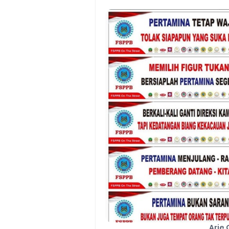
Batas Saldo Untuk Akun Gopa
Cara Mudah Melihat QR dan 
Enroute Drop: Arti dan Penjel
Cara Transfer Gopay ke Sho
Cara Ping Server Shopee Food
Cara Menghubungi CS Lalamo
Cara Mengatasi Aplikasi Goj
DNS Server Gojek Driver Terba
Arie