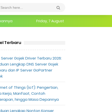
epannya
Friday, 7 August
erlu Diketahui
kel Terbaru
Server Gojek Driver Terbaru 2026:
duan Lengkap DNS Server Gojek
baru dan IP Server GoPartner
ek
rnet of Things (IoT): Pengertian,
a Kerja, Manfaat, Contoh
erapan, hingga Masa Depannya
duan Lengkap Nonton Konser