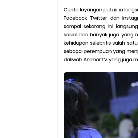
Batas Saldo Untuk Akun Gopa
Cerita layangan putus ia langs
Cara Mudah Melihat QR dan 
Facebook Twitter dan Instag
sampai sekarang ini, langsun
Enroute Drop: Arti dan Penjel
sosial dan banyak juga yang 
kehidupan selebritis salah sat
Cara Transfer Gopay ke Sho
sebagai perempuan yang menjadi
dakwah AmmarTV yang juga men
Cara Ping Server Shopee Food
Cara Menghubungi CS Lalamo
Cara Mengatasi Aplikasi Goj
DNS Server Gojek Driver Terba