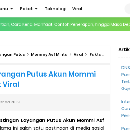
enu
Paket
Teknologi
Viral
gertian, Cara Kerja, Manfaat, Contoh Penerapan, hingga Masa D
 ENHYPEN di Jakarta: Tips War Tiket, Persiapan, dan Hal yang P
Arti
Pendapatan Grabcar Terbaru
angan Putus
Mommy Asf Minta
Viral
Fakta Postingan Layangan Putus Akun Mommi Asf Yang Mendadak Viral
t: Syarat dan Komisinya
DNS 
ayangan Putus Akun Mommi
Pan
at Diterima
Ter
Viral
Goj
tri Online Terbaru Dari Grab
Inte
ished
20.19
ojek Gratis
Car
Pen
ostingan Layangan Putus Akun Mommi Asf
partner
lama ini salah satu postingan di media sosial
Pan