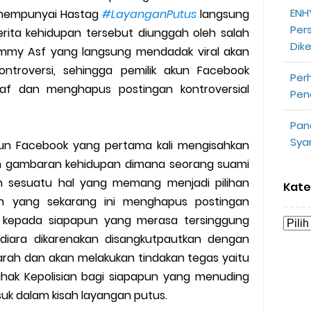
ENHY
 mempunyai Hastag
#LayanganPutus
langsung
opeepay Sendiri dan Orang Lain
Per
cerita kehidupan tersebut diunggah oleh salah
Dik
uk Driver
mmy Asf yang langsung mendadak viral akan
ntroversi, sehingga pemilik akun Facebook
Per
 Ojek Online
f dan menghapus postingan kontroversial
Pen
n Akun Gojek Dibekukan
Pan
Sya
un Facebook yang pertama kali mengisahkan
n Grab Sesuai dengan Orderan
h gambaran kehidupan dimana seorang suami
omsel Mitra Gojek
an sesuatu hal yang memang menjadi pilihan
Kate
en yang sekarang ini menghapus postingan
n Mudah
kepada siapapun yang merasa tersinggung
 diara dikarenakan disangkutpautkan dengan
d yang Perlu Kamu Ketahui
arah dan akan melakukan tindakan tegas yaitu
hak Kepolisian bagi siapapun yang menuding
a Motor dan Mobil 2023
suk dalam kisah layangan putus.