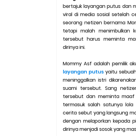
bertajuk layangan putus dan
Cara Mudah Melihat Nomor Sh
viral di media sosial setelah 
7 Cara Mudah Top Up Grab unt
seorang netizen bernama Mo
tetapi malah menimbulkan ko
5 Versi Map Paling Gacor Untuk
tersebut harus meminta maa
dirinya ini.
Penyebab dan Cara Memulihka
Mommy Asf adalah pemilik ak
Cara Menghitung Penghasila
layangan putus
yaitu sebua
Cara Menggunakan Paket Telk
meninggalkan istri dikarenak
suami tersebut. Sang netiz
5 Cara Top Up InDriver denga
tersebut dan meminta maaf 
termasuk salah satunya lola
5 Biaya Potongan Shopee Foo
cerita sebut yang langsung m
dengan melaporkan kepada pi
10 Cara Jitu Autobid Untuk Lal
dirinya menjadi sosok yang ma