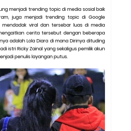
y Biasa dan Upgrade
ung menjadi trending topic di media sosial baik
Barcode Shopeepay
ram, juga menjadi trending topic di Google
g mendadak viral dan tersebar luas di media
asan Resi Gosend
mengaitkan cerita tersebut dengan beberapa
unya adalah Lola Diara di mana Dirinya dituding
peepay Tanpa Potongan
 istri Ricky Zainal yang sekaligus pemilik akun
jadi penulis layangan putus.
 2022
ve dan Jam Operasionalnya
ek Mengalami Gangguan
ru 2026: Panduan Lengkap DNS Server Gojek Terbaru dan IP Serve