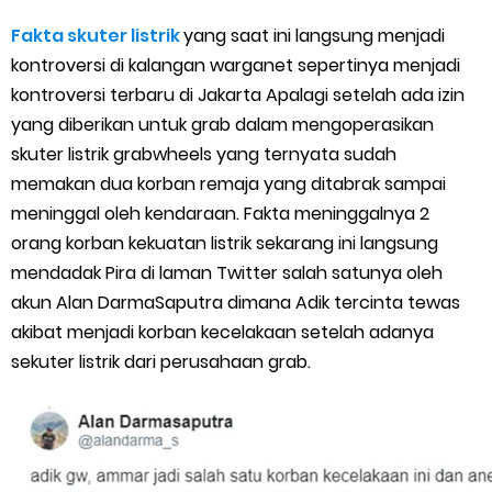
Cara Menggunakan Paket Telkomsel Mitra Gojek
Fakta skuter listrik
yang saat ini langsung menjadi
5 Cara Top Up InDriver dengan Mudah
kontroversi di kalangan warganet sepertinya menjadi
kontroversi terbaru di Jakarta Apalagi setelah ada izin
5 Biaya Potongan Shopee Food yang Perlu Kamu Ketahui
yang diberikan untuk grab dalam mengoperasikan
skuter listrik grabwheels yang ternyata sudah
10 Cara Jitu Autobid Untuk Lala Motor dan Mobil 2023
memakan dua korban remaja yang ditabrak sampai
meninggal oleh kendaraan. Fakta meninggalnya 2
Batas Saldo Untuk Akun Gopay Biasa dan Upgrade
orang korban kekuatan listrik sekarang ini langsung
Cara Mudah Melihat QR dan Barcode Shopeepay
mendadak Pira di laman Twitter salah satunya oleh
akun Alan DarmaSaputra dimana Adik tercinta tewas
Enroute Drop: Arti dan Penjelasan Resi Gosend
akibat menjadi korban kecelakaan setelah adanya
sekuter listrik dari perusahaan grab.
Cara Transfer Gopay ke Shopeepay Tanpa Potongan
Cara Ping Server Shopee Food 2022
Cara Menghubungi CS Lalamove dan Jam Operasionalnya