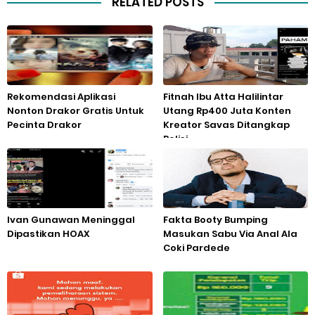
RELATED POSTS
Rekomendasi Aplikasi
Fitnah Ibu Atta Halilintar
Nonton Drakor Gratis Untuk
Utang Rp400 Juta Konten
Pecinta Drakor
Kreator Savas Ditangkap
Polisi
Ivan Gunawan Meninggal
Fakta Booty Bumping
Dipastikan HOAX
Masukan Sabu Via Anal Ala
Coki Pardede