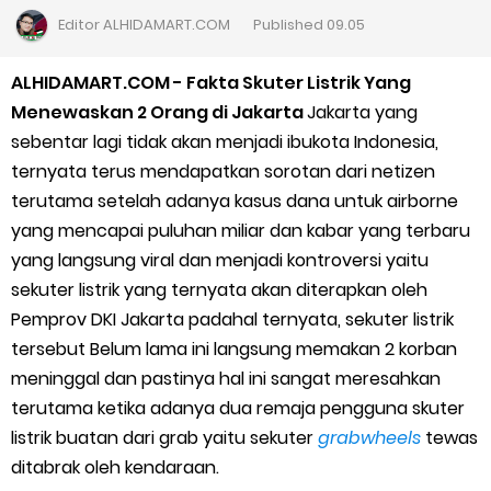
Cara Daftar Goshop agar Cepat Diterima
Editor
ALHIDAMART.COM
Published
09.05
Apa itu Grab Saap? Layanan Antri Online Terbaru Dari Grab
ALHIDAMART.COM - Fakta Skuter Listrik Yang
Menewaskan 2 Orang di Jakarta
Jakarta yang
Cara Jitu Mendapat Voucher Gojek Gratis
sebentar lagi tidak akan menjadi ibukota Indonesia,
ternyata terus mendapatkan sorotan dari netizen
Cara Ping DNS Server Gojek Gopartner
terutama setelah adanya kasus dana untuk airborne
yang mencapai puluhan miliar dan kabar yang terbaru
Cara Mudah Melihat Nomor Shopeepay Sendiri dan Orang Lain
yang langsung viral dan menjadi kontroversi yaitu
7 Cara Mudah Top Up Grab untuk Driver
sekuter listrik yang ternyata akan diterapkan oleh
Pemprov DKI Jakarta padahal ternyata, sekuter listrik
5 Versi Map Paling Gacor Untuk Ojek Online
tersebut Belum lama ini langsung memakan 2 korban
meninggal dan pastinya hal ini sangat meresahkan
Penyebab dan Cara Memulihkan Akun Gojek Dibekukan
terutama ketika adanya dua remaja pengguna skuter
listrik buatan dari grab yaitu sekuter
grabwheels
tewas
Cara Menghitung Penghasilan Grab Sesuai dengan Orderan
ditabrak oleh kendaraan.