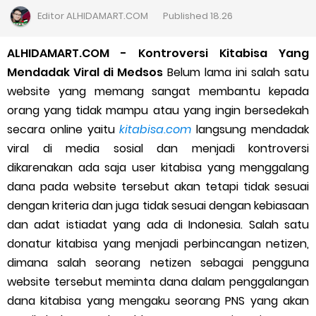
Cara Daftar Goshop agar Cepat Diterima
Editor
ALHIDAMART.COM
Published
18.26
Apa itu Grab Saap? Layanan Antri Online Terbaru Dari Grab
ALHIDAMART.COM - Kontroversi Kitabisa Yang
Mendadak Viral di Medsos
Belum lama ini salah satu
Cara Jitu Mendapat Voucher Gojek Gratis
website yang memang sangat membantu kepada
orang yang tidak mampu atau yang ingin bersedekah
Cara Ping DNS Server Gojek Gopartner
secara online yaitu
kitabisa.com
langsung mendadak
viral di media sosial dan menjadi kontroversi
Cara Mudah Melihat Nomor Shopeepay Sendiri dan Orang Lain
dikarenakan ada saja user kitabisa yang menggalang
7 Cara Mudah Top Up Grab untuk Driver
dana pada website tersebut akan tetapi tidak sesuai
dengan kriteria dan juga tidak sesuai dengan kebiasaan
5 Versi Map Paling Gacor Untuk Ojek Online
dan adat istiadat yang ada di Indonesia. Salah satu
donatur kitabisa yang menjadi perbincangan netizen,
Penyebab dan Cara Memulihkan Akun Gojek Dibekukan
dimana salah seorang netizen sebagai pengguna
website tersebut meminta dana dalam penggalangan
Cara Menghitung Penghasilan Grab Sesuai dengan Orderan
dana kitabisa yang mengaku seorang PNS yang akan