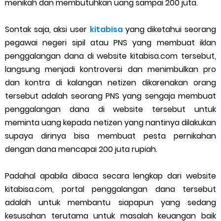
menikah dan membutuhkan uang sampai 200 juta.
Cara Menggunakan Paket Telkomsel Mitra Gojek
5 Cara Top Up InDriver dengan Mudah
Sontak saja, aksi user
kitabisa
yang diketahui seorang
pegawai negeri sipil atau PNS yang membuat iklan
5 Biaya Potongan Shopee Food yang Perlu Kamu Ketahui
penggalangan dana di website kitabisa.com tersebut,
langsung menjadi kontroversi dan menimbulkan pro
10 Cara Jitu Autobid Untuk Lala Motor dan Mobil 2023
dan kontra di kalangan netizen dikarenakan orang
tersebut adalah seorang PNS yang sengaja membuat
Batas Saldo Untuk Akun Gopay Biasa dan Upgrade
penggalangan dana di website tersebut untuk
Cara Mudah Melihat QR dan Barcode Shopeepay
meminta uang kepada netizen yang nantinya dilakukan
supaya dirinya bisa membuat pesta pernikahan
Enroute Drop: Arti dan Penjelasan Resi Gosend
dengan dana mencapai 200 juta rupiah.
Cara Transfer Gopay ke Shopeepay Tanpa Potongan
Padahal apabila dibaca secara lengkap dari website
kitabisa.com, portal penggalangan dana tersebut
Cara Ping Server Shopee Food 2022
adalah untuk membantu siapapun yang sedang
kesusahan terutama untuk masalah keuangan baik
Cara Menghubungi CS Lalamove dan Jam Operasionalnya