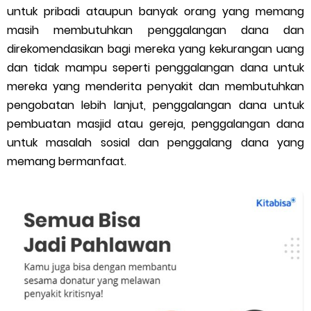
untuk pribadi ataupun banyak orang yang memang
Cara Mengatasi Aplikasi Gojek Mengalami Gangguan
masih membutuhkan penggalangan dana dan
direkomendasikan bagi mereka yang kekurangan uang
DNS Server Gojek Driver Terbaru 2026: Panduan Lengkap DNS
dan tidak mampu seperti penggalangan dana untuk
mereka yang menderita penyakit dan membutuhkan
Server Gojek Terbaru dan IP Server GoPartner Gojek
pengobatan lebih lanjut, penggalangan dana untuk
pembuatan masjid atau gereja, penggalangan dana
Friday, 7 August
untuk masalah sosial dan penggalang dana yang
memang bermanfaat.