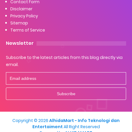
Contact Form
Disclaimer
Privacy Policy
Sitemap
Terms of Service
Newsletter
Subscribe to the latest articles from this blog directly via
email.
Copyright ©
2026
AlhidaMart - Info Teknologi dan
Entertaiment
All Right Reserved