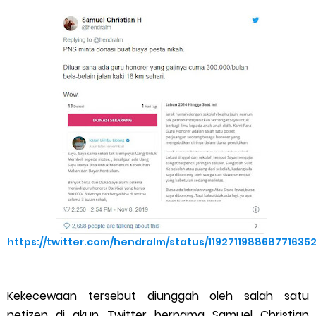
https://twitter.com/hendralm/status/119271198868771635
Kekecewaan tersebut diunggah oleh salah satu
netizen di akun Twitter bernama Samuel Christian