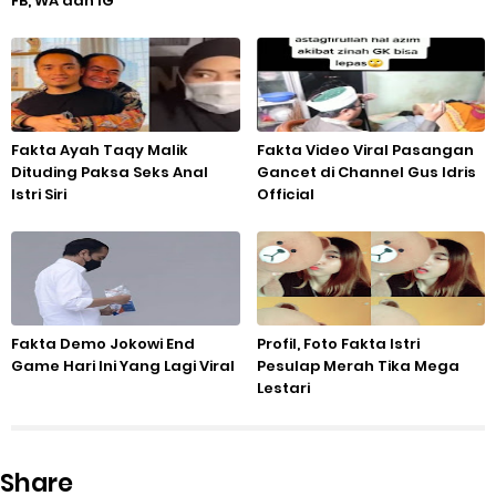
FB, WA dan IG
Fakta Ayah Taqy Malik
Fakta Video Viral Pasangan
Dituding Paksa Seks Anal
Gancet di Channel Gus Idris
Istri Siri
Official
Fakta Demo Jokowi End
Profil, Foto Fakta Istri
Game Hari Ini Yang Lagi Viral
Pesulap Merah Tika Mega
Lestari
Share