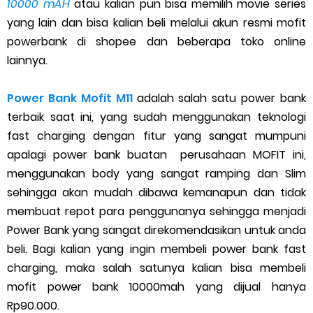
10000 mAH
atau kalian pun bisa memilih movie series
Cara Menggunakan Paket Telkomsel Mitra Gojek
yang lain dan bisa kalian beli melalui akun resmi mofit
5 Cara Top Up InDriver dengan Mudah
powerbank di shopee dan beberapa toko online
lainnya.
5 Biaya Potongan Shopee Food yang Perlu Kamu Ketahui
Power Bank Mofit M11
adalah salah satu power bank
10 Cara Jitu Autobid Untuk Lala Motor dan Mobil 2023
terbaik saat ini, yang sudah menggunakan teknologi
fast charging dengan fitur yang sangat mumpuni
Batas Saldo Untuk Akun Gopay Biasa dan Upgrade
apalagi power bank buatan perusahaan MOFIT ini,
Cara Mudah Melihat QR dan Barcode Shopeepay
menggunakan body yang sangat ramping dan Slim
sehingga akan mudah dibawa kemanapun dan tidak
Enroute Drop: Arti dan Penjelasan Resi Gosend
membuat repot para penggunanya sehingga menjadi
Power Bank yang sangat direkomendasikan untuk anda
Cara Transfer Gopay ke Shopeepay Tanpa Potongan
beli. Bagi kalian yang ingin membeli power bank fast
charging, maka salah satunya kalian bisa membeli
Cara Ping Server Shopee Food 2022
mofit power bank 10000mah yang dijual hanya
Rp90.000.
Cara Menghubungi CS Lalamove dan Jam Operasionalnya