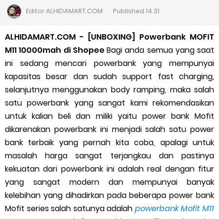
Cara Daftar Goshop agar Cepat Diterima
Editor
ALHIDAMART.COM
Published
14.31
Apa itu Grab Saap? Layanan Antri Online Terbaru Dari Grab
ALHIDAMART.COM - [UNBOXING] Powerbank MOFIT
M11 10000mah di Shopee
Bagi anda semua yang saat
Cara Jitu Mendapat Voucher Gojek Gratis
ini sedang mencari powerbank yang mempunyai
kapasitas besar dan sudah support fast charging,
Cara Ping DNS Server Gojek Gopartner
selanjutnya menggunakan body ramping, maka salah
satu powerbank yang sangat kami rekomendasikan
Cara Mudah Melihat Nomor Shopeepay Sendiri dan Orang Lain
untuk kalian beli dan miliki yaitu power bank Mofit
7 Cara Mudah Top Up Grab untuk Driver
dikarenakan powerbank ini menjadi salah satu power
bank terbaik yang pernah kita coba, apalagi untuk
5 Versi Map Paling Gacor Untuk Ojek Online
masalah harga sangat terjangkau dan pastinya
kekuatan dari powerbank ini adalah real dengan fitur
Penyebab dan Cara Memulihkan Akun Gojek Dibekukan
yang sangat modern dan mempunyai banyak
kelebihan yang dihadirkan pada beberapa power bank
Cara Menghitung Penghasilan Grab Sesuai dengan Orderan
Mofit series salah satunya adalah
powerbank Mofit M11