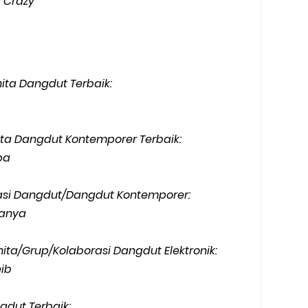
f Crazy
ita Dangdut Terbaik:
ita Dangdut Kontemporer Terbaik:
pa
si Dangdut/Dangdut Kontemporer:
manya
ita/Grup/Kolaborasi Dangdut Elektronik:
ib
dut Terbaik: