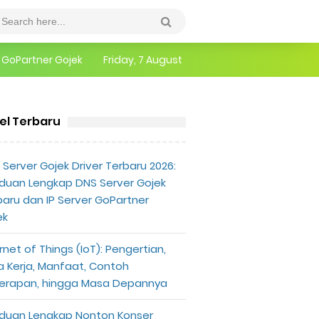
epannya
Friday, 7 August
erlu Diketahui
kel Terbaru
[UPDATE] Daftar Pemenang AMI Awards 2019
Server Gojek Driver Terbaru 2026:
duan Lengkap DNS Server Gojek
baru dan IP Server GoPartner
ek
rnet of Things (IoT): Pengertian,
a Kerja, Manfaat, Contoh
erapan, hingga Masa Depannya
duan Lengkap Nonton Konser