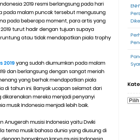
donesia 2019 resmi berlangsung pada hari
ENHY
opeepay Sendiri dan Orang Lain
na pada malam puncak tersebut mengusung
Per
na pada beberapa moment, para artis yang
Dik
uk Driver
2019 turut hadir dengan tujuan supaya
Per
 Ojek Online
untung atau tidak mendapatkan piala trophy
Pen
n Akun Gojek Dibekukan
Pan
 2019
yang sudah diumumkan pada malam
Sya
n Grab Sesuai dengan Orderan
2019 dan berlangsung dengan sangat meriah
enang yang berhak mendapatkan piala
omsel Mitra Gojek
Kate
 di tahun ini. Banyak ucapan selamat dari
g dikarenakan mereka menjadi penyanyi
n Mudah
a musik Indonesia menjadi lebih baik.
d yang Perlu Kamu Ketahui
Anugerah musisi Indonesia yaitu Dwiki
a Motor dan Mobil 2023
a tema musik bahasa dunia yang diusung di
asi dengan banyaknya karya musisi Indonesia