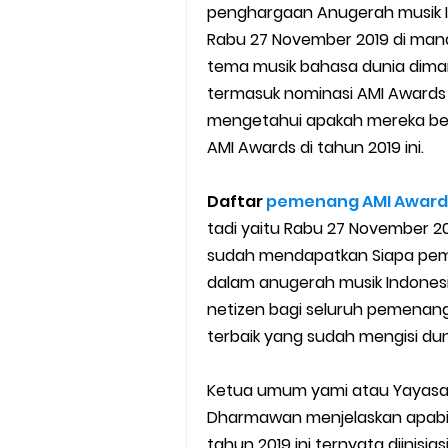
penghargaan Anugerah musik In
Cara Mudah Melihat Nomor Sh
Rabu 27 November 2019 di ma
tema musik bahasa dunia dima
7 Cara Mudah Top Up Grab unt
termasuk nominasi AMI Awards 
5 Versi Map Paling Gacor Untuk
mengetahui apakah mereka ber
AMI Awards di tahun 2019 ini.
Penyebab dan Cara Memulihka
Daftar
pemenang AMI Awards
Cara Menghitung Penghasila
tadi yaitu Rabu 27 November 
sudah mendapatkan Siapa pem
Cara Menggunakan Paket Telk
dalam anugerah musik Indonesia
netizen bagi seluruh pemenan
5 Cara Top Up InDriver denga
terbaik yang sudah mengisi duni
5 Biaya Potongan Shopee Foo
Ketua umum yami atau Yayasan 
10 Cara Jitu Autobid Untuk Lal
Dharmawan menjelaskan apabil
tahun 2019 ini ternyata diinisi