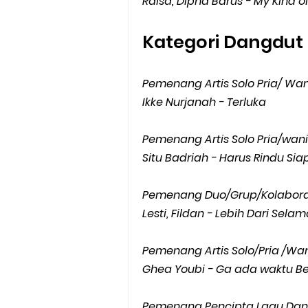
Raisa, Dipha Barus - My Kind o
Kategori Dangdut
Pemenang Artis Solo Pria/ Wan
Ikke Nurjanah - Terluka
Pemenang Artis Solo Pria/wan
Situ Badriah - Harus Rindu Sia
Pemenang Duo/Grup/Kolabora
Lesti, Fildan - Lebih Dari Sela
Pemenang Artis Solo/Pria /Wan
Ghea Youbi - Ga ada waktu Be
Pemenang Pencipta Lagu Dang