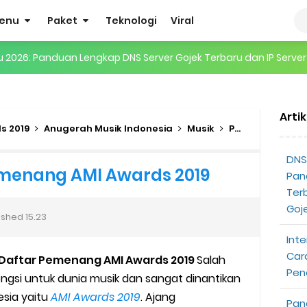
enu
Paket
Teknologi
Viral
gertian, Cara Kerja, Manfaat, Contoh Penerapan, hingga Masa D
 ENHYPEN di Jakarta: Tips War Tiket, Persiapan, dan Hal yang P
Arti
Pendapatan Grabcar Terbaru
s 2019
Anugerah Musik Indonesia
Musik
Pemenang AMI Awards 2019
t: Syarat dan Komisinya
DNS 
emenang AMI Awards 2019
Pan
at Diterima
Ter
Goj
ished
15.23
tri Online Terbaru Dari Grab
Inte
ojek Gratis
Car
Daftar Pemenang AMI Awards 2019
Salah
Pen
gsi untuk dunia musik dan sangat dinantikan
partner
esia yaitu
AMI Awards 2019
. Ajang
Pan