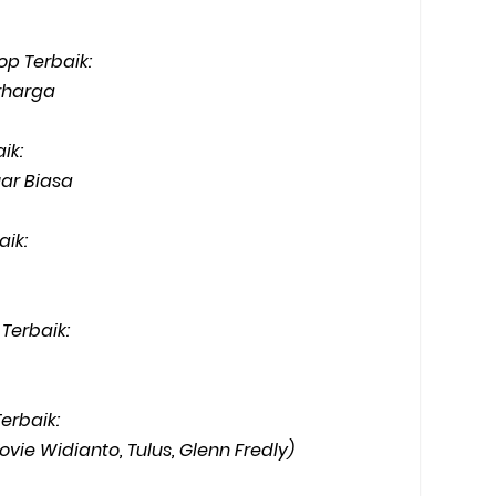
p Terbaik:
erharga
ik:
ar Biasa
ik:
Terbaik:
erbaik:
ovie Widianto, Tulus, Glenn Fredly)