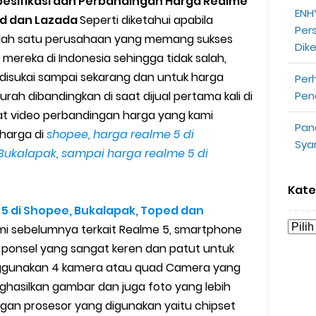
pesifikasi dan Perbandingan Harga Realme
ENHY
a Motor dan Mobil 2023
ed dan Lazada
Seperti diketahui apabila
Per
alah satu perusahaan yang memang sukses
Dik
y Biasa dan Upgrade
ereka di Indonesia sehingga tidak salah,
 disukai sampai sekarang dan untuk harga
Per
Barcode Shopeepay
urah dibandingkan di saat dijual pertama kali di
Pen
hat video perbandingan harga yang kami
asan Resi Gosend
Pan
harga di
shopee, harga realme 5 di
Sya
peepay Tanpa Potongan
 Bukalapak, sampai harga realme 5 di
 2022
Kate
5 di Shopee, Bukalapak, Toped dan
ve dan Jam Operasionalnya
ami sebelumnya terkait Realme 5, smartphone
 ponsel yang sangat keren dan patut untuk
ek Mengalami Gangguan
menggunakan 4 kamera atau quad Camera yang
ru 2026: Panduan Lengkap DNS Server Gojek Terbaru dan IP Serve
hasilkan gambar dan juga foto yang lebih
gan prosesor yang digunakan yaitu chipset