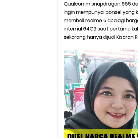
Internet of Things (IoT): Pen
Qualcomm snapdragon 665 deng
ingin mempunyai ponsel yang k
Panduan Lengkap Nonton Konser
membeli realme 5 apalagi har
internal 64GB saat pertama kali 
Perhitungan Skema Garansi 
sekarang hanya dijual Kisaran R
Panduan Menjadi Agen Sicepa
Cara Daftar Goshop agar Cep
Apa itu Grab Saap? Layanan An
Cara Jitu Mendapat Voucher G
Cara Ping DNS Server Gojek Go