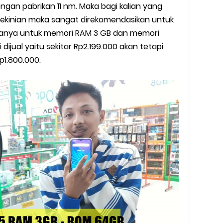
gertian, Cara Kerja, Manfaat, Contoh Penerapan, hingga Masa D
an pabrikan 11 nm. Maka bagi kalian yang
ekinian maka sangat direkomendasikan untuk
 ENHYPEN di Jakarta: Tips War Tiket, Persiapan, dan Hal yang P
ganya untuk memori RAM 3 GB dan memori
dijual yaitu sekitar Rp2.199.000 akan tetapi
Pendapatan Grabcar Terbaru
p1.800.000.
t: Syarat dan Komisinya
at Diterima
tri Online Terbaru Dari Grab
ojek Gratis
partner