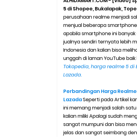
ALHIDAMART.COM - [Video] S
10 Cara Jitu Autobid Untuk Lal
5 di Shopee, Bukalapak, Top
perusahaan realme menjadi s
Batas Saldo Untuk Akun Gopa
menjual beberapa smartphone m
apabila smartphone ini banyak
Cara Mudah Melihat QR dan 
jualnya sendiri ternyata lebih m
Indonesia dan kalian bisa meli
Enroute Drop: Arti dan Penjel
unggah di laman YouTube baik 
Cara Transfer Gopay ke Sho
Tokopedia, harga realme 5 di
Lazada.
Cara Ping Server Shopee Food
Perbandingan Harga Realme 
Cara Menghubungi CS Lalamo
Lazada
Seperti pada Artikel k
ini memang menjadi salah satu
Cara Mengatasi Aplikasi Goj
kalian miliki Apalagi sudah 
DNS Server Gojek Driver Terba
sangat mumpuni dan bisa meng
jelas dan sangat seimbang den