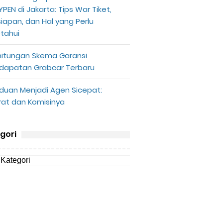
PEN di Jakarta: Tips War Tiket,
siapan, dan Hal yang Perlu
etahui
hitungan Skema Garansi
dapatan Grabcar Terbaru
duan Menjadi Agen Sicepat:
rat dan Komisinya
gori
r GoPartner Gojek