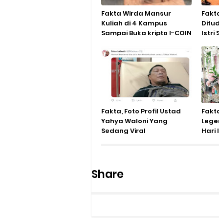
Fakta Wirda Mansur
Fakt
Kuliah di 4 Kampus
Ditu
Sampai Buka kripto I-COIN
Istri S
Fakta, Foto Profil Ustad
Fakt
Yahya Waloni Yang
Lege
Sedang Viral
Hari 
Share