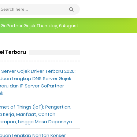
epannya
Thursday, 6 August
erlu Diketahui
kel Terbaru
Server Gojek Driver Terbaru 2026:
duan Lengkap DNS Server Gojek
baru dan IP Server GoPartner
ek
rnet of Things (IoT): Pengertian,
a Kerja, Manfaat, Contoh
erapan, hingga Masa Depannya
duan Lengkap Nonton Konser