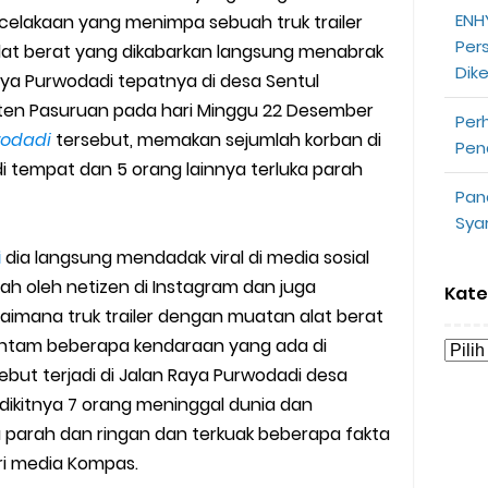
ENHY
ecelakaan yang menimpa sebuah truk trailer
opeepay Sendiri dan Orang Lain
Per
at berat yang dikabarkan langsung menabrak
Dik
uk Driver
aya Purwodadi tepatnya di desa Sentul
en Pasuruan pada hari Minggu 22 Desember
Per
 Ojek Online
wodadi
tersebut, memakan sejumlah korban di
Pen
i tempat dan 5 orang lainnya terluka parah
n Akun Gojek Dibekukan
Pan
Sya
n Grab Sesuai dengan Orderan
i
dia langsung mendadak viral di media sosial
omsel Mitra Gojek
ah oleh netizen di Instagram dan juga
Kate
imana truk trailer dengan muatan alat berat
n Mudah
ntam beberapa kendaraan yang ada di
but terjadi di Jalan Raya Purwodadi desa
d yang Perlu Kamu Ketahui
sedikitnya 7 orang meninggal dunia dan
a parah dan ringan dan terkuak beberapa fakta
a Motor dan Mobil 2023
ri media Kompas.