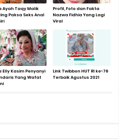
a Ayah Taqy Malik
Profil, Foto dan Fakta
ding Paksa Seks Anal
Nazwa Fidhia Yang Lagi
iri
Viral
a Elly Kasim Penyanyi
Link Twibbon HUT RI ke-76
ndaris Yang Wafat
Terbaik Agustus 2021
Ini