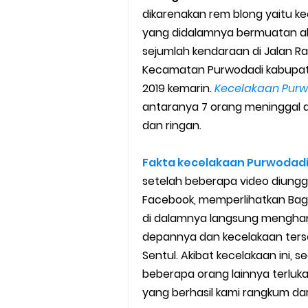
dikarenakan rem blong yaitu k
Cara Mudah Melihat Nomor Sh
yang didalamnya bermuatan al
7 Cara Mudah Top Up Grab unt
sejumlah kendaraan di Jalan R
Kecamatan Purwodadi kabupat
5 Versi Map Paling Gacor Untuk
2019 kemarin.
Kecelakaan Pur
antaranya 7 orang meninggal d
Penyebab dan Cara Memulihka
dan ringan.
Cara Menghitung Penghasila
Fakta kecelakaan Purwodad
Cara Menggunakan Paket Telk
setelah beberapa video diungg
Facebook, memperlihatkan Baga
5 Cara Top Up InDriver denga
di dalamnya langsung mengha
depannya dan kecelakaan terse
5 Biaya Potongan Shopee Foo
Sentul. Akibat kecelakaan ini, 
beberapa orang lainnya terluk
10 Cara Jitu Autobid Untuk Lal
yang berhasil kami rangkum da