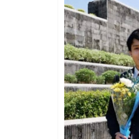
Batas Saldo Untuk Akun Gopa
Cara Mudah Melihat QR dan 
Enroute Drop: Arti dan Penjel
Cara Transfer Gopay ke Sho
Cara Ping Server Shopee Food
Cara Menghubungi CS Lalamo
Cara Mengatasi Aplikasi Goj
DNS Server Gojek Driver Terba