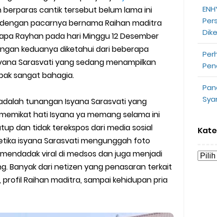
ENHY
erparas cantik tersebut belum lama ini
opeepay Sendiri dan Orang Lain
Per
 dengan pacarnya bernama Raihan maditra
Dik
uk Driver
sapa Rayhan pada hari Minggu 12 Desember
ngan keduanya diketahui dari beberapa
Per
 Ojek Online
syana Sarasvati yang sedang menampilkan
Pen
ak sangat bahagia.
n Akun Gojek Dibekukan
Pan
Sya
adalah tunangan Isyana Sarasvati yang
n Grab Sesuai dengan Orderan
 memikat hati Isyana ya memang selama ini
omsel Mitra Gojek
tup dan tidak terekspos dari media sosial
Kate
tika isyana Sarasvati mengunggah foto
n Mudah
mendadak viral di medsos dan juga menjadi
g. Banyak dari netizen yang penasaran terkait
d yang Perlu Kamu Ketahui
 profil Raihan maditra, sampai kehidupan pria
a Motor dan Mobil 2023