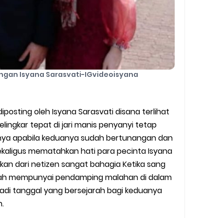
ngan Isyana Sarasvati-IGvideoisyana
posting oleh Isyana Sarasvati disana terlihat
elingkar tepat di jari manis penyanyi tetap
rnya apabila keduanya sudah bertunangan dan
sekaligus mematahkan hati para pecinta Isyana
akan dari netizen sangat bahagia Ketika sang
udah mempunyai pendamping malahan di dalam
njadi tanggal yang bersejarah bagi keduanya
.