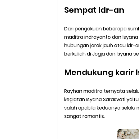
Sempat ldr-an
Dari pengakuan beberapa sumb
maditra indrayanto dan Isyana
hubungan jarak jauh atau ldr-a
berkuliah di Jogja dan Isyana s
Mendukung karir 
Rayhan maditra ternyata selal
kegiatan Isyana Sarasvati yait
salah apabila keduanya selalu
sangat romantis.