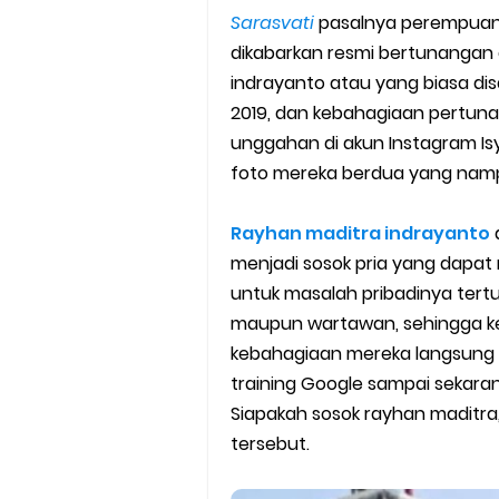
Sarasvati
pasalnya perempuan b
Cara Mudah Melihat Nomor Sh
dikabarkan resmi bertunangan
7 Cara Mudah Top Up Grab unt
indrayanto atau yang biasa di
2019, dan kebahagiaan pertuna
5 Versi Map Paling Gacor Untuk
unggahan di akun Instagram I
foto mereka berdua yang namp
Penyebab dan Cara Memulihka
Rayhan maditra indrayanto
Cara Menghitung Penghasila
menjadi sosok pria yang dapat
Cara Menggunakan Paket Telk
untuk masalah pribadinya tertu
maupun wartawan, sehingga ke
5 Cara Top Up InDriver denga
kebahagiaan mereka langsung 
training Google sampai sekaran
5 Biaya Potongan Shopee Foo
Siapakah sosok rayhan maditra,
tersebut.
10 Cara Jitu Autobid Untuk Lal