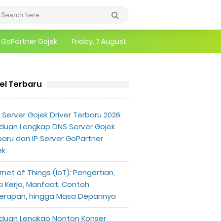
epannya
Friday, 7 August
erlu Diketahui
kel Terbaru
Server Gojek Driver Terbaru 2026:
duan Lengkap DNS Server Gojek
baru dan IP Server GoPartner
ek
rnet of Things (IoT): Pengertian,
a Kerja, Manfaat, Contoh
erapan, hingga Masa Depannya
duan Lengkap Nonton Konser