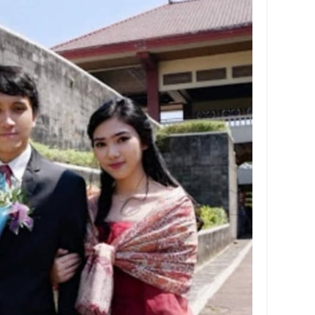
y Biasa dan Upgrade
Barcode Shopeepay
asan Resi Gosend
peepay Tanpa Potongan
 2022
ve dan Jam Operasionalnya
ek Mengalami Gangguan
ru 2026: Panduan Lengkap DNS Server Gojek Terbaru dan IP Serve