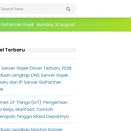
epannya
Monday, 10 August
erlu Diketahui
kel Terbaru
anduk Larangan Bersholawat Yang Diunggah Akun Musa Herla
Server Gojek Driver Terbaru 2026:
duan Lengkap DNS Server Gojek
baru dan IP Server GoPartner
ek
rnet of Things (IoT): Pengertian,
a Kerja, Manfaat, Contoh
erapan, hingga Masa Depannya
duan Lengkap Nonton Konser