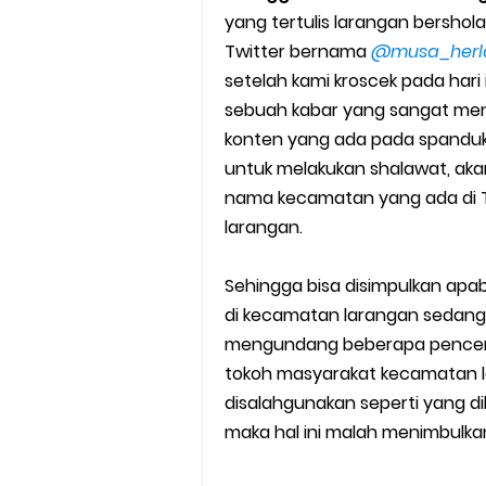
yang tertulis larangan bershol
Cara Mudah Melihat Nomor Sh
Twitter bernama
@musa_herl
7 Cara Mudah Top Up Grab unt
setelah kami kroscek pada hari
sebuah kabar yang sangat men
5 Versi Map Paling Gacor Untuk
konten yang ada pada spanduk 
untuk melakukan shalawat, aka
Penyebab dan Cara Memulihka
nama kecamatan yang ada di
larangan.
Cara Menghitung Penghasila
Cara Menggunakan Paket Telk
Sehingga bisa disimpulkan apab
di kecamatan larangan sedang
5 Cara Top Up InDriver denga
mengundang beberapa pencera
tokoh masyarakat kecamatan la
5 Biaya Potongan Shopee Foo
disalahgunakan seperti yang 
maka hal ini malah menimbulk
10 Cara Jitu Autobid Untuk Lal