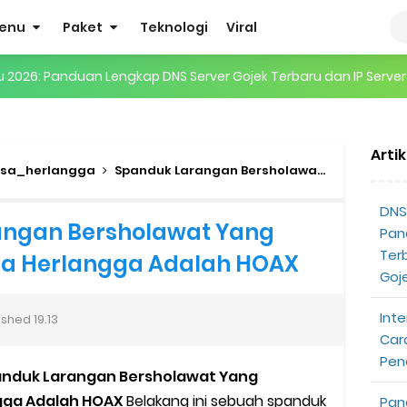
enu
Paket
Teknologi
Viral
gertian, Cara Kerja, Manfaat, Contoh Penerapan, hingga Masa D
 ENHYPEN di Jakarta: Tips War Tiket, Persiapan, dan Hal yang P
Arti
Pendapatan Grabcar Terbaru
sa_herlangga
Spanduk Larangan Bersholawat
Fakta Sp
t: Syarat dan Komisinya
DNS 
angan Bersholawat Yang
Pan
at Diterima
Ter
a Herlangga Adalah HOAX
Goj
tri Online Terbaru Dari Grab
Inte
ished
19.13
ojek Gratis
Car
Pen
anduk Larangan Bersholawat Yang
partner
gga Adalah HOAX
Belakang ini sebuah spanduk
Pan