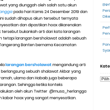
ENHY
awat yang diunggah oleh salah satu akun
opeepay Sendiri dan Orang Lain
Per
angga
pada hari Kamis 24 Desember 2019 dan
Dik
uk Driver
 ini sudah dihapus akun tersebut ternyata
yesatkan dan dipastikan hoax dikarenakan
Per
 Ojek Online
tersebut bukankah arti dari kata larangan
Pen
n tetapi larangan bersholawat adalah sebuah
n Akun Gojek Dibekukan
Pan
 Tangerang Banten bernama Kecamatan
Sya
n Grab Sesuai dengan Orderan
omsel Mitra Gojek
ila
larangan bersholawat
mengandung arti
Kate
 berlangsung sebuah shalawat Akbar yang
n Mudah
mah, ulama dan Habaib juga beberapa
rangan. Sehingga ketika konteks
d yang Perlu Kamu Ketahui
dilakukan oleh akun Twitter @musa_herlangga
an kabar hoax yang sangat menyesatkan.
a Motor dan Mobil 2023