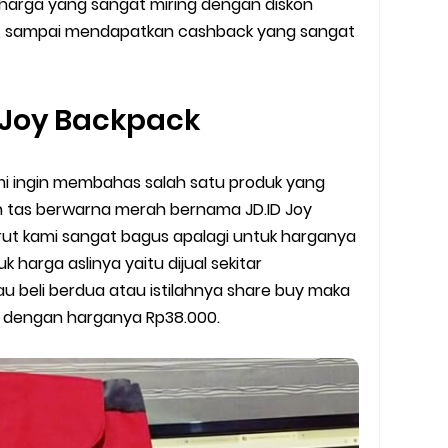
harga yang sangat miring dengan diskon
y Biasa dan Upgrade
im, sampai mendapatkan cashback yang sangat
Barcode Shopeepay
asan Resi Gosend
 Joy Backpack
peepay Tanpa Potongan
 Kami ingin membahas salah satu produk yang
 2022
uah tas berwarna merah bernama JD.ID Joy
rut kami sangat bagus apalagi untuk harganya
ve dan Jam Operasionalnya
harga aslinya yaitu dijual sekitar
au beli berdua atau istilahnya share buy maka
ek Mengalami Gangguan
ni dengan harganya Rp38.000.
ru 2026: Panduan Lengkap DNS Server Gojek Terbaru dan IP Serve