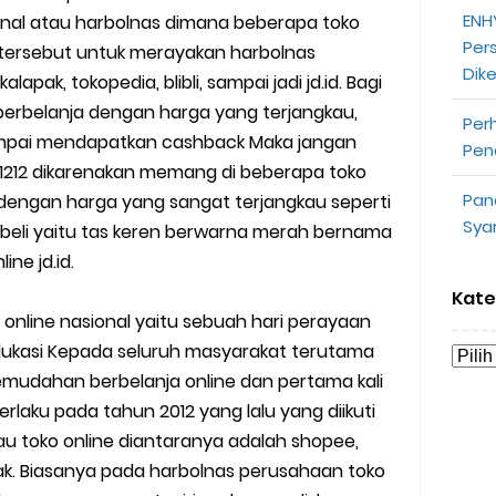
ENHY
ional atau harbolnas dimana beberapa toko
opeepay Sendiri dan Orang Lain
Per
n tersebut untuk merayakan harbolnas
Dik
uk Driver
apak, tokopedia, blibli, sampai jadi jd.id. Bagi
berbelanja dengan harga yang terjangkau,
Per
 Ojek Online
ampai mendapatkan cashback Maka jangan
Pen
1212 dikarenakan memang di beberapa toko
n Akun Gojek Dibekukan
Pan
dengan harga yang sangat terjangkau seperti
Sya
beli yaitu tas keren berwarna merah bernama
n Grab Sesuai dengan Orderan
line jd.id.
omsel Mitra Gojek
Kate
a online nasional yaitu sebuah hari perayaan
n Mudah
kasi Kepada seluruh masyarakat terutama
kemudahan berbelanja online dan pertama kali
d yang Perlu Kamu Ketahui
erlaku pada tahun 2012 yang lalu yang diikuti
 toko online diantaranya adalah shopee,
a Motor dan Mobil 2023
pak. Biasanya pada harbolnas perusahaan toko