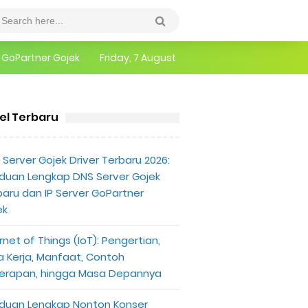
epannya
Friday, 7 August
erlu Diketahui
kel Terbaru
Server Gojek Driver Terbaru 2026:
duan Lengkap DNS Server Gojek
baru dan IP Server GoPartner
ek
rnet of Things (IoT): Pengertian,
a Kerja, Manfaat, Contoh
erapan, hingga Masa Depannya
duan Lengkap Nonton Konser