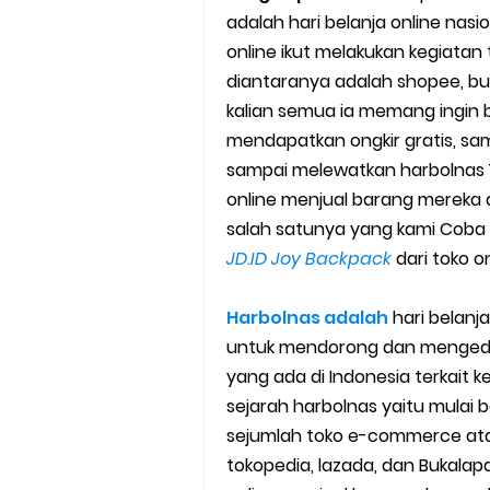
adalah hari belanja online nas
Cara Mudah Melihat Nomor Sh
online ikut melakukan kegiata
7 Cara Mudah Top Up Grab unt
diantaranya adalah shopee, bukal
kalian semua ia memang ingin 
5 Versi Map Paling Gacor Untuk
mendapatkan ongkir gratis, s
sampai melewatkan harbolnas 
Penyebab dan Cara Memulihka
online menjual barang mereka 
salah satunya yang kami Coba 
Cara Menghitung Penghasila
JD.ID Joy Backpack
dari toko on
Cara Menggunakan Paket Telk
Harbolnas adalah
hari belanj
5 Cara Top Up InDriver denga
untuk mendorong dan mengedu
yang ada di Indonesia terkait 
5 Biaya Potongan Shopee Foo
sejarah harbolnas yaitu mulai b
sejumlah toko e-commerce atau
10 Cara Jitu Autobid Untuk Lal
tokopedia, lazada, dan Bukala