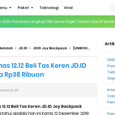
enu
Paket
Teknologi
Viral
gertian, Cara Kerja, Manfaat, Contoh Penerapan, hingga Masa D
 ENHYPEN di Jakarta: Tips War Tiket, Persiapan, dan Hal yang P
Arti
Pendapatan Grabcar Terbaru
 Adalah
JD.ID
JDID Joy Backpack
[UNBOXING] Harbolnas 12.12 Beli Tas Keren JD.ID Joy Backpack Harga Rp38 Ribuan
t: Syarat dan Komisinya
DNS 
s 12.12 Beli Tas Keren JD.ID
Pan
at Diterima
Ter
a Rp38 Ribuan
Goj
tri Online Terbaru Dari Grab
Inte
ished
22.35
ojek Gratis
Car
Pen
2.12 Beli Tas Keren JD.ID Joy Backpack
partner
etahui apabila hari ini Kamis 12 Desember 2019
Pan