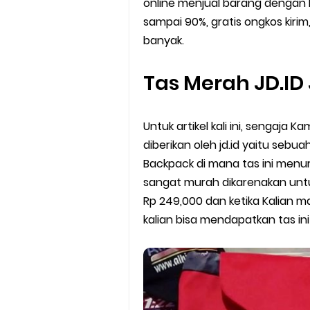
online menjual barang dengan 
Batas Saldo Untuk Akun Gopa
sampai 90%, gratis ongkos kir
Cara Mudah Melihat QR dan 
banyak.
Enroute Drop: Arti dan Penjel
Tas Merah JD.ID
Cara Transfer Gopay ke Sho
Untuk artikel kali ini, sengaja
Cara Ping Server Shopee Food
diberikan oleh jd.id yaitu seb
Backpack di mana tas ini menu
Cara Menghubungi CS Lalamo
sangat murah dikarenakan untuk 
Rp 249,000 dan ketika Kalian m
Cara Mengatasi Aplikasi Goj
kalian bisa mendapatkan tas i
DNS Server Gojek Driver Terba