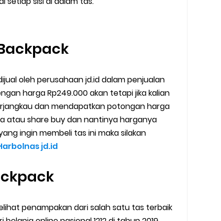
setiap sisi di dalam tas.
y Backpack
ijual oleh perusahaan jd.id dalam penjualan
dengan harga Rp249.000 akan tetapi jika kalian
erjangkau dan mendapatkan potongan harga
dua atau share buy dan nantinya harganya
yang ingin membeli tas ini maka silakan
Harbolnas jd.id
Backpack
elihat penampakan dari salah satu tas terbaik
i belanja online nasional 1212 di tahun 2019,