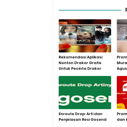
Rekomendasi Aplikasi
Prom
Nonton Drakor Gratis
Mur
Untuk Pecinta Drakor
Agus
Enroute Drop: Arti dan
Prom
Penjelasan Resi Gosend
dan 