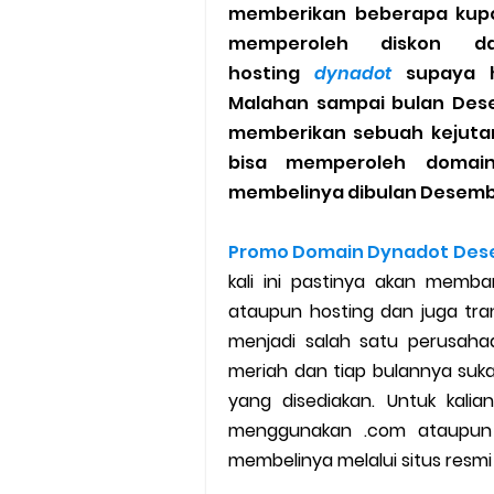
memberikan beberapa kupo
Cara Mudah Melihat Nomor Sh
memperoleh diskon d
hosting
dynadot
supaya 
7 Cara Mudah Top Up Grab unt
Malahan sampai bulan Des
memberikan sebuah kejuta
5 Versi Map Paling Gacor Untuk
bisa memperoleh domai
membelinya dibulan Desembe
Penyebab dan Cara Memulihka
Promo Domain Dynadot Des
Cara Menghitung Penghasila
kali ini pastinya akan memb
Cara Menggunakan Paket Telk
ataupun hosting dan juga tra
menjadi salah satu perusah
5 Cara Top Up InDriver denga
meriah dan tiap bulannya suk
yang disediakan. Untuk kal
5 Biaya Potongan Shopee Foo
menggunakan .com ataupun 
membelinya melalui situs resm
10 Cara Jitu Autobid Untuk Lal