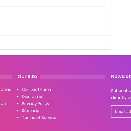
Our Site
Newslet
bahas
Contact Form
Subscribe 
Disclaimer
directly v
dan
Privacy Policy
Sitemap
Terms of Service