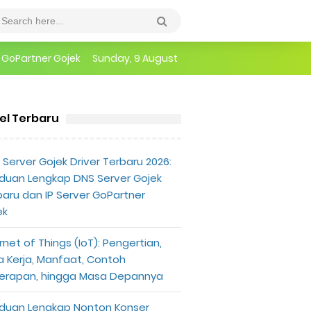
r GoPartner Gojek
Sunday, 9 August
epannya
erlu Diketahui
kel Terbaru
ain Dynadot Desember 2019
Server Gojek Driver Terbaru 2026:
duan Lengkap DNS Server Gojek
baru dan IP Server GoPartner
ek
rnet of Things (IoT): Pengertian,
a Kerja, Manfaat, Contoh
erapan, hingga Masa Depannya
duan Lengkap Nonton Konser