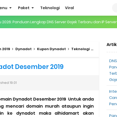
enu
Paket
Teknologi
Viral
ru 2026: Panduan Lengkap DNS Server Gojek Terbaru dan IP Serve
gertian, Cara Kerja, Manfaat, Contoh Penerapan, hingga Masa D
 ENHYPEN di Jakarta: Tips War Tiket, Persiapan, dan Hal yang P
Arti
 2019
Dynadot
Kupon Dynadot
Teknologi
Promo Dom
Pendapatan Grabcar Terbaru
DNS 
t: Syarat dan Komisinya
dot Desember 2019
Pan
Ter
at Diterima
Goj
ished
19.01
tri Online Terbaru Dari Grab
Inte
Car
omain Dynadot Desember 2019 Untuk anda
ojek Gratis
Pen
ng mencari domain murah ataupun ingin
ain ke dynadot maka alhidamart akan
partner
Pan