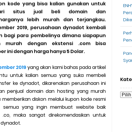
n kode yang bisa kalian gunakan untuk
ENHY
opeepay Sendiri dan Orang Lain
ari situs jual beli domain dan
Per
harganya lebih murah dan terjangkau.
Dik
uk Driver
ember 2019, perusahaan dynadot kembali
Per
n bagi para pembelinya dimana siapapun
 Ojek Online
Pen
n murah dengan ekstensi .com bisa
r ini dengan harga hanya 5 Dolar.
Pan
n Akun Gojek Dibekukan
Sya
ember 2019
yang akan kami bahas pada artikel
n Grab Sesuai dengan Orderan
antu untuk kalian semua yang suka membeli
Kate
omsel Mitra Gojek
nsfer ke dynadot, dikarenakan perusahaan ini
aan penjual domain dan hosting yang murah
n Mudah
a memberikan diskon melalui kupon kode resmi
ian semua yang ingin membuat website baik
d yang Perlu Kamu Ketahui
.co, maka sangat direkomendasikan untuk
i dynadot.
a Motor dan Mobil 2023