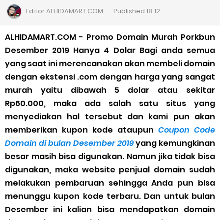
Cara Daftar Goshop agar Cepat Diterima
Editor
ALHIDAMART.COM
Published
18.12
Apa itu Grab Saap? Layanan Antri Online Terbaru Dari Grab
ALHIDAMART.COM - Promo Domain Murah Porkbun
Desember 2019 Hanya 4 Dolar Bagi anda semua
Cara Jitu Mendapat Voucher Gojek Gratis
yang saat ini merencanakan akan membeli domain
dengan ekstensi .com dengan harga yang sangat
Cara Ping DNS Server Gojek Gopartner
murah yaitu dibawah 5 dolar atau sekitar
Rp60.000, maka ada salah satu situs yang
Cara Mudah Melihat Nomor Shopeepay Sendiri dan Orang Lain
menyediakan hal tersebut dan kami pun akan
7 Cara Mudah Top Up Grab untuk Driver
memberikan kupon kode ataupun
Coupon Code
Domain
di bulan Desember 2019
yang kemungkinan
5 Versi Map Paling Gacor Untuk Ojek Online
besar masih bisa digunakan. Namun jika tidak bisa
digunakan, maka website penjual domain sudah
Penyebab dan Cara Memulihkan Akun Gojek Dibekukan
melakukan pembaruan sehingga Anda pun bisa
menunggu kupon kode terbaru. Dan untuk bulan
Cara Menghitung Penghasilan Grab Sesuai dengan Orderan
Desember ini kalian bisa mendapatkan domain