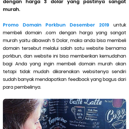
dengan harga 3 dolar yang pastinya sangat
Cara Menggunakan Paket Telkomsel Mitra Gojek
murah.
5 Cara Top Up InDriver dengan Mudah
Promo Domain Porkbun Desember 2019
untuk
5 Biaya Potongan Shopee Food yang Perlu Kamu Ketahui
membeli domain .com dengan harga yang sangat
murah yaitu dibawah 5 Dolar, maka anda bisa membeli
10 Cara Jitu Autobid Untuk Lala Motor dan Mobil 2023
domain tersebut melalui salah satu website bernama
porkbun, dan website ini bisa memberikan kemudahan
Batas Saldo Untuk Akun Gopay Biasa dan Upgrade
bagi Anda yang ingin membeli domain murah akan
Cara Mudah Melihat QR dan Barcode Shopeepay
tetapi tidak mudah dikarenakan websitenya sendiri
sudah banyak mendapatkan feedback yang bagus dari
Enroute Drop: Arti dan Penjelasan Resi Gosend
para pembelinya.
Cara Transfer Gopay ke Shopeepay Tanpa Potongan
Cara Ping Server Shopee Food 2022
Cara Menghubungi CS Lalamove dan Jam Operasionalnya