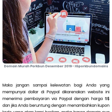
Cara Mengatasi Aplikasi Gojek Mengalami Gangguan
DNS Server Gojek Driver Terbaru 2026: Panduan Lengkap DNS
Server Gojek Terbaru dan IP Server GoPartner Gojek
Friday, 7 August
Domain Murah Porkbun Desember 2019 - IGporkbundomains
Maka jangan sampai kelewatan bagi Anda yang
mempunyai dollar di Paypal dikarenakan website ini
menerima pembayaran via Paypal dengan harga 5$
dan jika Anda beruntung dengan menambahkan kupon