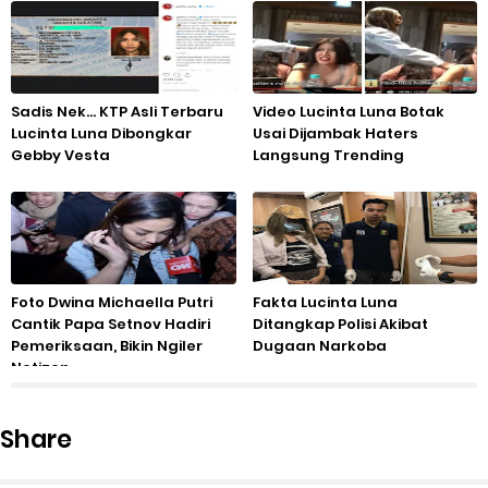
Sadis Nek... KTP Asli Terbaru
Video Lucinta Luna Botak
Lucinta Luna Dibongkar
Usai Dijambak Haters
Gebby Vesta
Langsung Trending
Foto Dwina Michaella Putri
Fakta Lucinta Luna
Cantik Papa Setnov Hadiri
Ditangkap Polisi Akibat
Pemeriksaan, Bikin Ngiler
Dugaan Narkoba
Netizen
Share