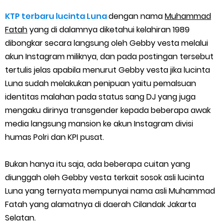
Cara Mengatasi Aplikasi Gojek Mengalami Gangguan
KTP terbaru lucinta Luna
dengan nama
Muhammad
DNS Server Gojek Driver Terbaru 2026: Panduan Lengkap DNS
Fatah
yang di dalamnya diketahui kelahiran 1989
dibongkar secara langsung oleh Gebby vesta melalui
Server Gojek Terbaru dan IP Server GoPartner Gojek
akun Instagram miliknya, dan pada postingan tersebut
tertulis jelas apabila menurut Gebby vesta jika lucinta
Internet of Things (IoT): Pengertian, Cara Kerja, Manfaat,
Luna sudah melakukan penipuan yaitu pemalsuan
identitas malahan pada status sang DJ yang juga
Contoh Penerapan, hingga Masa Depannya
mengaku dirinya transgender kepada beberapa awak
Panduan Lengkap Nonton Konser ENHYPEN di Jakarta: Tips War
media langsung mansion ke akun Instagram divisi
humas Polri dan KPI pusat.
Tiket, Persiapan, dan Hal yang Perlu Diketahui
Bukan hanya itu saja, ada beberapa cuitan yang
Perhitungan Skema Garansi Pendapatan Grabcar Terbaru
diunggah oleh Gebby vesta terkait sosok asli lucinta
Luna yang ternyata mempunyai nama asli Muhammad
Panduan Menjadi Agen Sicepat: Syarat dan Komisinya
Fatah yang alamatnya di daerah Cilandak Jakarta
Selatan.
Cara Daftar Goshop agar Cepat Diterima