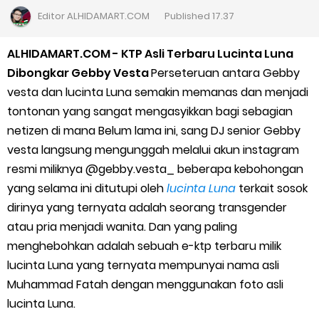
5 Cara Top Up InDriver dengan Mudah
Editor
ALHIDAMART.COM
Published
17.37
5 Biaya Potongan Shopee Food yang Perlu Kamu Ketahui
ALHIDAMART.COM - KTP Asli Terbaru Lucinta Luna
Dibongkar Gebby Vesta
Perseteruan antara Gebby
10 Cara Jitu Autobid Untuk Lala Motor dan Mobil 2023
vesta dan lucinta Luna semakin memanas dan menjadi
tontonan yang sangat mengasyikkan bagi sebagian
Batas Saldo Untuk Akun Gopay Biasa dan Upgrade
netizen di mana Belum lama ini, sang DJ senior Gebby
vesta langsung mengunggah melalui akun instagram
Cara Mudah Melihat QR dan Barcode Shopeepay
resmi miliknya @gebby.vesta_ beberapa kebohongan
Enroute Drop: Arti dan Penjelasan Resi Gosend
yang selama ini ditutupi oleh
lucinta Luna
terkait sosok
dirinya yang ternyata adalah seorang transgender
Cara Transfer Gopay ke Shopeepay Tanpa Potongan
atau pria menjadi wanita. Dan yang paling
menghebohkan adalah sebuah e-ktp terbaru milik
Cara Ping Server Shopee Food 2022
lucinta Luna yang ternyata mempunyai nama asli
Muhammad Fatah dengan menggunakan foto asli
Cara Menghubungi CS Lalamove dan Jam Operasionalnya
lucinta Luna.