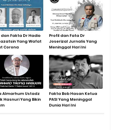
l dan Fakta Dr Hadio
Profil dan Fata Dr
Khazatsin Yang Wafat
Joserizal Jurnalis Yang
at Corona
Meninggal Hari Ini
a Almarhum Ustadz
Fakta Bob Hasan Ketua
k Hasnuri Yang Bikin
PASI Yang Meninggal
um
Dunia Hari Ini