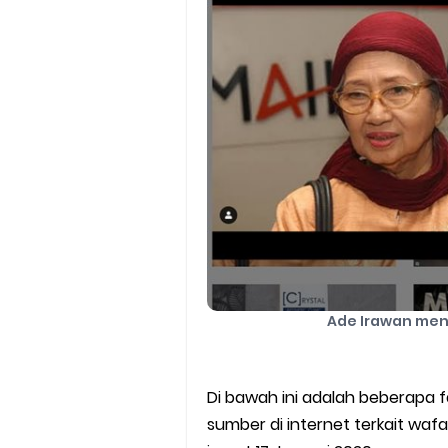
Batas Saldo Untuk Akun Gopa
Cara Mudah Melihat QR dan 
Enroute Drop: Arti dan Penjel
Cara Transfer Gopay ke Sho
Cara Ping Server Shopee Food
Cara Menghubungi CS Lalamo
Cara Mengatasi Aplikasi Goj
Ade Irawan men
DNS Server Gojek Driver Terba
Di bawah ini adalah beberapa f
sumber di internet terkait wafa