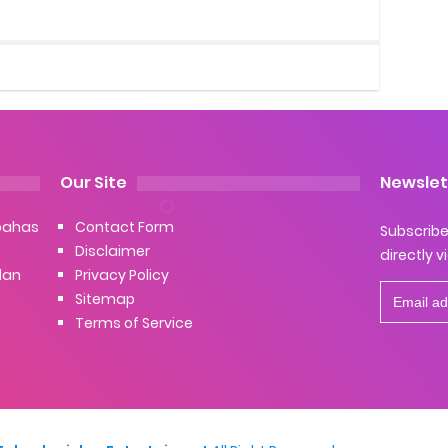
Our Site
Newslet
bahas
Contact Form
Subscribe 
Disclaimer
directly v
dan
Privacy Policy
Sitemap
Terms of Service