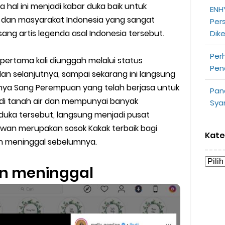
hal ini menjadi kabar duka baik untuk
ENHY
opeepay Sendiri dan Orang Lain
, dan masyarakat Indonesia yang sangat
Per
ng artis legenda asal Indonesia tersebut.
Dik
uk Driver
Per
 Ojek Online
pertama kali diunggah melalui status
Pen
dan selanjutnya, sampai sekarang ini langsung
n Akun Gojek Dibekukan
atnya Sang Perempuan yang telah berjasa untuk
Pan
 di tanah air dan mempunyai banyak
Sya
n Grab Sesuai dengan Orderan
 duka tersebut, langsung menjadi pusat
awan merupakan sosok Kakak terbaik bagi
omsel Mitra Gojek
Kate
ah meninggal sebelumnya.
n Mudah
an meninggal
d yang Perlu Kamu Ketahui
a Motor dan Mobil 2023