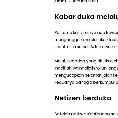
jumat 17 Januari 2020.
Kabar duka melal
Pertama kali viralnya ade Iraw
mengunggah melalui akun Inst
sosok artis senior Ade Irawan 
Melalui caption yang ditulis ole
innalillahiwainnailaihirojiun la
mengucapkan selamat jalan ke
keduanya bahagia berkumpul be
Netizen berduka
Setelah netizen Kehilangan soso