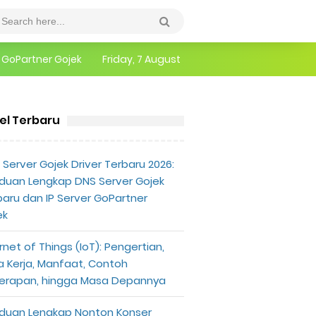
epannya
Friday, 7 August
erlu Diketahui
kel Terbaru
Server Gojek Driver Terbaru 2026:
duan Lengkap DNS Server Gojek
baru dan IP Server GoPartner
ek
rnet of Things (IoT): Pengertian,
a Kerja, Manfaat, Contoh
erapan, hingga Masa Depannya
duan Lengkap Nonton Konser