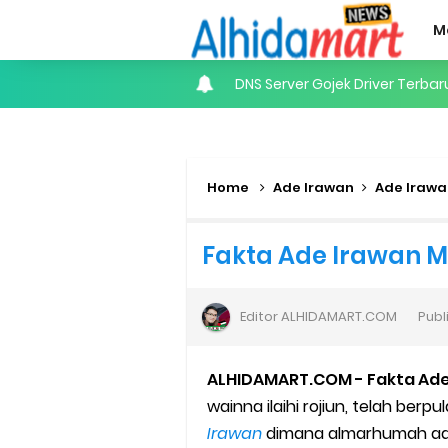
M
Internet of Things (IoT): Pen
Panduan Lengkap Nonton Konser
Perhitungan Skema Garansi 
Home
Ade Irawan
Ade Irawa
Panduan Menjadi Agen Sicepa
Fakta Ade Irawan Me
Cara Daftar Goshop agar Cep
Editor
ALHIDAMART.COM
Publ
Apa itu Grab Saap? Layanan An
Cara Jitu Mendapat Voucher G
ALHIDAMART.COM - Fakta Ade 
wainna ilaihi rojiun, telah ber
Cara Ping DNS Server Gojek Go
Irawan
dimana almarhumah adal