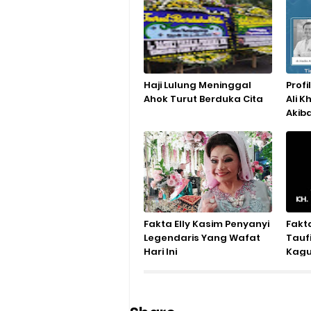
Haji Lulung Meninggal
Profi
Ahok Turut Berduka Cita
Ali 
Akib
Fakta Elly Kasim Penyanyi
Fakt
Legendaris Yang Wafat
Taufi
Hari Ini
Kag