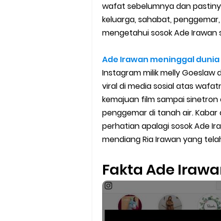
wafat sebelumnya dan pastinya 
Cara Mudah Melihat Nomor Sh
keluarga, sahabat, penggemar
mengetahui sosok Ade Irawan sa
7 Cara Mudah Top Up Grab unt
5 Versi Map Paling Gacor Untuk
Ade Irawan meninggal dunia
Instagram milik melly Goeslaw 
Penyebab dan Cara Memulihka
viral di media sosial atas waf
kemajuan film sampai sinetron
Cara Menghitung Penghasila
penggemar di tanah air. Kabar
perhatian apalagi sosok Ade Ir
Cara Menggunakan Paket Telk
mendiang Ria Irawan yang tel
5 Cara Top Up InDriver denga
Fakta Ade Iraw
5 Biaya Potongan Shopee Foo
10 Cara Jitu Autobid Untuk Lal