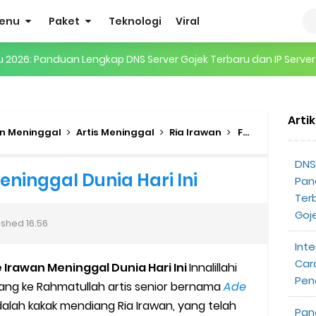
enu
Paket
Teknologi
Viral
gertian, Cara Kerja, Manfaat, Contoh Penerapan, hingga Masa D
 ENHYPEN di Jakarta: Tips War Tiket, Persiapan, dan Hal yang P
Arti
Pendapatan Grabcar Terbaru
n Meninggal
Artis Meninggal
Ria Irawan
Fakta Ade Irawan Meninggal Dunia Hari Ini
t: Syarat dan Komisinya
DNS 
ninggal Dunia Hari Ini
Pan
at Diterima
Ter
Goj
ished
16.56
tri Online Terbaru Dari Grab
Inte
ojek Gratis
Car
Irawan Meninggal Dunia Hari Ini
Innalillahi
Pen
pulang ke Rahmatullah artis senior bernama
Ade
partner
ah kakak mendiang Ria Irawan, yang telah
Pan