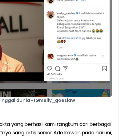
y Biasa dan Upgrade
Barcode Shopeepay
asan Resi Gosend
peepay Tanpa Potongan
 2022
ve dan Jam Operasionalnya
ek Mengalami Gangguan
inggal dunia - IGmelly_goeslaw
ru 2026: Panduan Lengkap DNS Server Gojek Terbaru dan IP Serve
akta yang berhasil kami rangkum dari berbagai
tnya sang artis senior Ade Irawan pada hari ini,