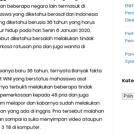
ENHY
dan beberapa negara lain termasuk di
opeepay Sendiri dan Orang Lain
Per
iswa yang diketahui berasal dari Indonesia
Dik
uk Driver
g diketahui berusia 36 tahun yang harus
 hidup pada hari Senin 6 Januari 2020,
Per
 Ojek Online
but diketahui bersalah melakukan tindak
Pen
osa ratusan pria dan juga wanita di
n Akun Gojek Dibekukan
Pan
Sya
n Grab Sesuai dengan Orderan
ianya baru 36 tahun, ternyata Banyak fakta
omsel Mitra Gojek
t WNI yang berstatus mahasiswa asal
Kate
inya terbukti melakukan beberapa tindak
n Mudah
u pemerkosaan kepada 48 pria dan juga
lum melapor dan kabarnya sudah melakukan
d yang Perlu Kamu Ketahui
yang ada di Inggris. Pria tersebut malahan
pan sampai ia suka menyimpan video ataupun
a Motor dan Mobil 2023
 3 TB di komputer.