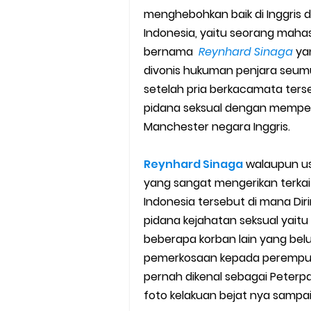
menghebohkan baik di Inggris 
Cara Mudah Melihat Nomor Sh
Indonesia, yaitu seorang mahas
7 Cara Mudah Top Up Grab unt
bernama
Reynhard Sinaga
yan
divonis hukuman penjara seumur
5 Versi Map Paling Gacor Untuk
setelah pria berkacamata terse
pidana seksual dengan memperk
Penyebab dan Cara Memulihka
Manchester negara Inggris.
Cara Menghitung Penghasila
Reynhard Sinaga
walaupun us
Cara Menggunakan Paket Telk
yang sangat mengerikan terkai
Indonesia tersebut di mana Dir
5 Cara Top Up InDriver denga
pidana kejahatan seksual yait
beberapa korban lain yang be
5 Biaya Potongan Shopee Foo
pemerkosaan kepada perempuan 
pernah dikenal sebagai Peter
10 Cara Jitu Autobid Untuk Lal
foto kelakuan bejat nya sampai