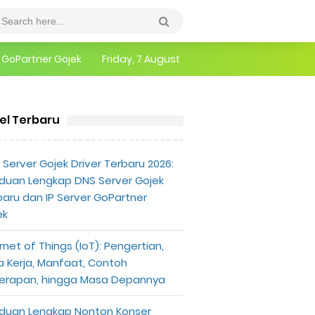
epannya
Friday, 7 August
erlu Diketahui
kel Terbaru
Server Gojek Driver Terbaru 2026:
duan Lengkap DNS Server Gojek
baru dan IP Server GoPartner
ek
rnet of Things (IoT): Pengertian,
a Kerja, Manfaat, Contoh
erapan, hingga Masa Depannya
duan Lengkap Nonton Konser