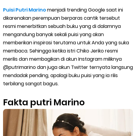
Cara Menggunakan Paket Telkomsel Mitra Gojek
Puisi Putri Marino
menjadi trending Google saat ini
5 Cara Top Up InDriver dengan Mudah
dikarenakan perempuan berparas cantik tersebut
resmi menerbitkan sebuah buku yang di dalamnya
5 Biaya Potongan Shopee Food yang Perlu Kamu Ketahui
mengandung banyak sekali puisi yang akan
memberikan inspirasi terutama untuk Anda yang suka
10 Cara Jitu Autobid Untuk Lala Motor dan Mobil 2023
membaca. Sehingga ketika istri Chiko Jeriko resmi
merilis dan membagikan di akun Instagram miliknya
Batas Saldo Untuk Akun Gopay Biasa dan Upgrade
@putrimarino dan juga akun Twitter ternyata langsung
Cara Mudah Melihat QR dan Barcode Shopeepay
mendadak pending, apalagi buku puisi yang ia rilis
terbilang sangat bagus.
Enroute Drop: Arti dan Penjelasan Resi Gosend
Fakta putri Marino
Cara Transfer Gopay ke Shopeepay Tanpa Potongan
Cara Ping Server Shopee Food 2022
Cara Menghubungi CS Lalamove dan Jam Operasionalnya