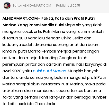
Cara Daftar Goshop agar Cepat Diterima
Editor
ALHIDAMART.COM
Published
02.15
Apa itu Grab Saap? Layanan Antri Online Terbaru Dari Grab
ALHIDAMART.COM - Fakta, Foto dan Profil Putri
Marino Yang Resmi Merilis Puisi
Siapa sih yang tidak
Cara Jitu Mendapat Voucher Gojek Gratis
mengenal sosok artis Putri Marino yang resmi menikah
di tahun 2018 yang lalu dengan Chiko Jeriko dan
Cara Ping DNS Server Gojek Gopartner
keduanya sudah dikaruniai seorang anak dan belum
lama ini, putri Marino kembali menjadi perbincangan
Cara Mudah Melihat Nomor Shopeepay Sendiri dan Orang Lain
netizen dan menjadi trending Google setelah
7 Cara Mudah Top Up Grab untuk Driver
perempuan pintar dan cantik ini merilis hasil karyanya di
awal 2020 yaitu
puisi putri Marino
. Mungkin banyak
5 Versi Map Paling Gacor Untuk Ojek Online
diantara anda semua yang belum mengenal profil Putri
Marino sampai akun Instagram Putri Marino, maka pada
Penyebab dan Cara Memulihkan Akun Gojek Dibekukan
artikel kami akan membahas secara tuntas bersama
fakta yang berhasil kami rangkum dari berbagai sumber
Cara Menghitung Penghasilan Grab Sesuai dengan Orderan
terkait sosok istri Chiko Jeriko.