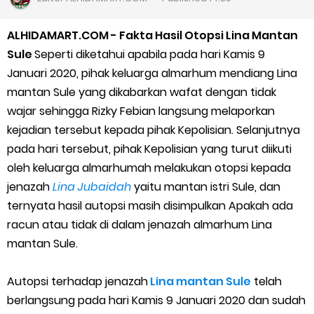
Cara Daftar Goshop agar Cepat Diterima
ALHIDAMART.COM - Fakta Hasil Otopsi Lina Mantan
Apa itu Grab Saap? Layanan Antri Online Terbaru Dari Grab
Sule
Seperti diketahui apabila pada hari Kamis 9
Januari 2020, pihak keluarga almarhum mendiang Lina
Cara Jitu Mendapat Voucher Gojek Gratis
mantan Sule yang dikabarkan wafat dengan tidak
wajar sehingga Rizky Febian langsung melaporkan
Cara Ping DNS Server Gojek Gopartner
kejadian tersebut kepada pihak Kepolisian. Selanjutnya
pada hari tersebut, pihak Kepolisian yang turut diikuti
Cara Mudah Melihat Nomor Shopeepay Sendiri dan Orang Lain
oleh keluarga almarhumah melakukan otopsi kepada
7 Cara Mudah Top Up Grab untuk Driver
jenazah
Lina Jubaidah
yaitu mantan istri Sule, dan
ternyata hasil autopsi masih disimpulkan Apakah ada
5 Versi Map Paling Gacor Untuk Ojek Online
racun atau tidak di dalam jenazah almarhum Lina
mantan Sule.
Penyebab dan Cara Memulihkan Akun Gojek Dibekukan
Autopsi terhadap jenazah
Lina mantan Sule
telah
Cara Menghitung Penghasilan Grab Sesuai dengan Orderan
berlangsung pada hari Kamis 9 Januari 2020 dan sudah