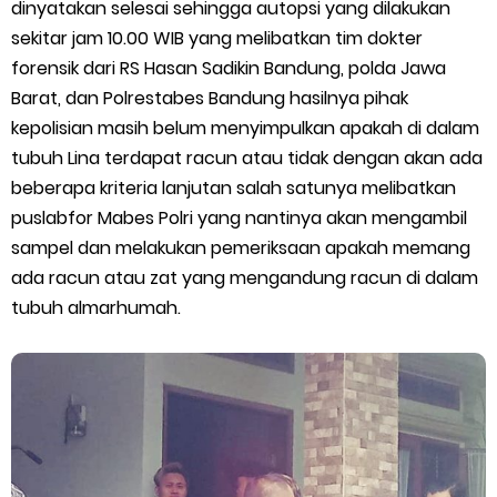
Cara Menggunakan Paket Telkomsel Mitra Gojek
dinyatakan selesai sehingga autopsi yang dilakukan
sekitar jam 10.00 WIB yang melibatkan tim dokter
5 Cara Top Up InDriver dengan Mudah
forensik dari RS Hasan Sadikin Bandung, polda Jawa
Barat, dan Polrestabes Bandung hasilnya pihak
5 Biaya Potongan Shopee Food yang Perlu Kamu Ketahui
kepolisian masih belum menyimpulkan apakah di dalam
tubuh Lina terdapat racun atau tidak dengan akan ada
10 Cara Jitu Autobid Untuk Lala Motor dan Mobil 2023
beberapa kriteria lanjutan salah satunya melibatkan
puslabfor Mabes Polri yang nantinya akan mengambil
Batas Saldo Untuk Akun Gopay Biasa dan Upgrade
sampel dan melakukan pemeriksaan apakah memang
Cara Mudah Melihat QR dan Barcode Shopeepay
ada racun atau zat yang mengandung racun di dalam
tubuh almarhumah.
Enroute Drop: Arti dan Penjelasan Resi Gosend
Cara Transfer Gopay ke Shopeepay Tanpa Potongan
Cara Ping Server Shopee Food 2022
Cara Menghubungi CS Lalamove dan Jam Operasionalnya