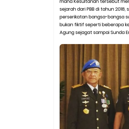
mana Kesultanan tersebut men
Batas Saldo Untuk Akun Gopa
sejarah dari PBB di tahun 2018
Cara Mudah Melihat QR dan 
perserikatan bangsa-bangsa su
bukan fiktif seperti beberapa k
Enroute Drop: Arti dan Penjel
Agung sejagat sampai Sunda E
Cara Transfer Gopay ke Sho
Cara Ping Server Shopee Food
Cara Menghubungi CS Lalamo
Cara Mengatasi Aplikasi Goj
DNS Server Gojek Driver Terba