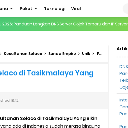
enu
Paket
Teknologi
Viral
gertian, Cara Kerja, Manfaat, Contoh Penerapan, hingga Masa D
 ENHYPEN di Jakarta: Tips War Tiket, Persiapan, dan Hal yang P
Arti
Pendapatan Grabcar Terbaru
Kesultanan Selaco
Sunda Empire
Unik
Fakta Kesultanan Selaco di Tasikmalaya Yang Bikin Heboh
t: Syarat dan Komisinya
DNS 
elaco di Tasikmalaya Yang
Pan
at Diterima
Ter
Goj
tri Online Terbaru Dari Grab
Inte
ished
18.12
ojek Gratis
Car
Pen
ltanan Selaco di Tasikmalaya Yang Bikin
partner
 yang ada di Indonesia sudah merasa bingung
Pan