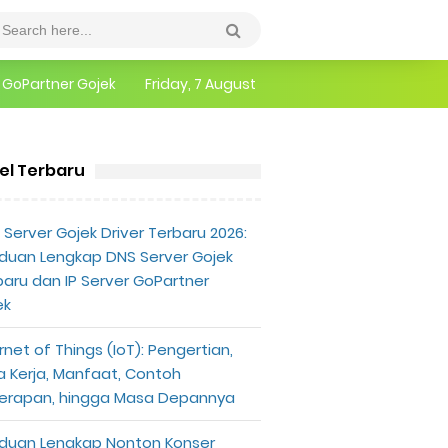
epannya
Friday, 7 August
erlu Diketahui
kel Terbaru
Server Gojek Driver Terbaru 2026:
duan Lengkap DNS Server Gojek
baru dan IP Server GoPartner
ek
rnet of Things (IoT): Pengertian,
a Kerja, Manfaat, Contoh
erapan, hingga Masa Depannya
duan Lengkap Nonton Konser