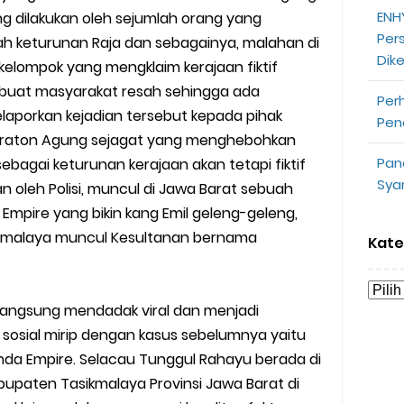
ENHY
 dilakukan oleh sejumlah orang yang
opeepay Sendiri dan Orang Lain
Per
h keturunan Raja dan sebagainya, malahan di
Dik
uk Driver
elompok yang mengklaim kerajaan fiktif
buat masyarakat resah sehingga ada
Per
 Ojek Online
aporkan kejadian tersebut kepada pihak
Pen
 keraton Agung sejagat yang menghebohkan
n Akun Gojek Dibekukan
Pan
bagai keturunan kerajaan akan tetapi fiktif
Sya
 oleh Polisi, muncul di Jawa Barat sebuah
n Grab Sesuai dengan Orderan
Empire yang bikin kang Emil geleng-geleng,
omsel Mitra Gojek
sikmalaya muncul Kesultanan bernama
Kate
n Mudah
angsung mendadak viral dan menjadi
d yang Perlu Kamu Ketahui
 sosial mirip dengan kasus sebelumnya yaitu
da Empire. Selacau Tunggul Rahayu berada di
a Motor dan Mobil 2023
paten Tasikmalaya Provinsi Jawa Barat di