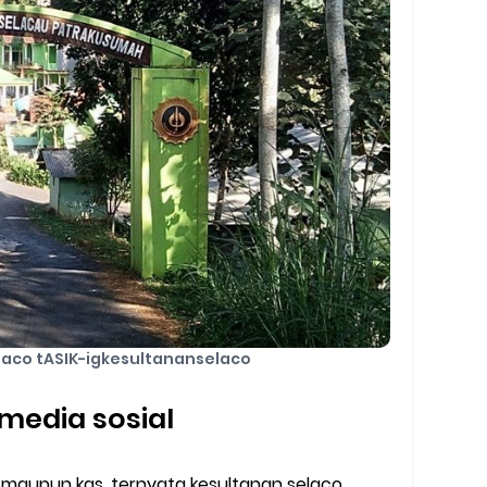
laco tASIK-igkesultananselaco
media sosial
maupun kas, ternyata kesultanan selaco