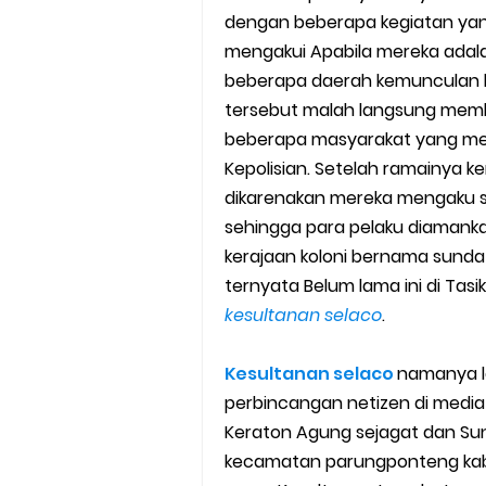
dengan beberapa kegiatan yang
Cara Mudah Melihat Nomor Sh
mengakui Apabila mereka adala
7 Cara Mudah Top Up Grab unt
beberapa daerah kemunculan k
tersebut malah langsung mem
5 Versi Map Paling Gacor Untuk
beberapa masyarakat yang mel
Kepolisian. Setelah ramainya
Penyebab dan Cara Memulihka
dikarenakan mereka mengaku se
sehingga para pelaku diamankan
Cara Menghitung Penghasila
kerajaan koloni bernama sunda 
Cara Menggunakan Paket Telk
ternyata Belum lama ini di Ta
kesultanan selaco
.
5 Cara Top Up InDriver denga
Kesultanan selaco
namanya l
5 Biaya Potongan Shopee Foo
perbincangan netizen di media
Keraton Agung sejagat dan Sun
10 Cara Jitu Autobid Untuk Lal
kecamatan parungponteng kabu